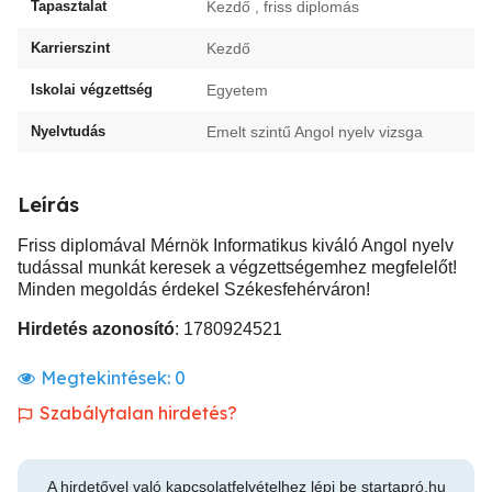
Tapasztalat
Kezdő , friss diplomás
Karrierszint
Kezdő
Iskolai végzettség
Egyetem
Nyelvtudás
Emelt szintű Angol nyelv vizsga
Leírás
Friss diplomával Mérnök Informatikus kiváló Angol nyelv
tudással munkát keresek a végzettségemhez megfelelőt!
Minden megoldás érdekel Székesfehérváron!
Hirdetés azonosító
: 1780924521
Megtekintések:
0
Szabálytalan hirdetés?
A hirdetővel való kapcsolatfelvételhez lépj be startapró.hu