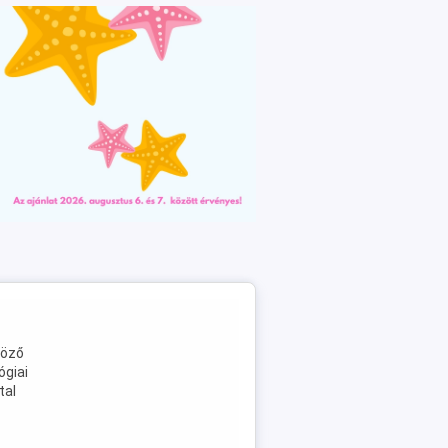
böző
ógiai
tal