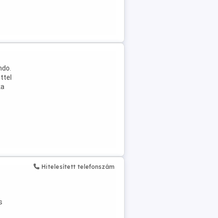
ndo.
ttel
ka
Hitelesített telefonszám
s