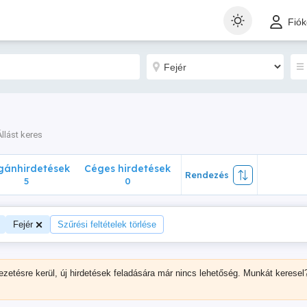
nhirdetések
Céges hirdetések
Rendezés
Fió
5
0
Állást keres
ánhirdetések
Céges hirdetések
Rendezés
5
0
Fejér
Szűrési feltételek törlése
ezetésre kerül, új hirdetések feladására már nincs lehetőség. Munkát keresel