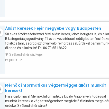
Állást keresek Fejér megyébe vagy Budapesten
58 éves Székesfehérvári férfi állást keres, lehet beugros is, és álla
B kategoriás jogositvány 41 éves vezetéssel, eddig butor festésze
folalkoztam, szoropisztolyal valo felhordással. Érdekel bármi mun
állando és alkalmi is! Tel 06 70 651 8622
Székesfehérvár, Fejér
július 12
Mérnök informatikus végzettséggel állást munkát
keresek!
Friss diplomával Mérnök Informatikus kiváló Angol nyelv tudással
munkát keresek a végzettségemhez megfelelőt! Minden megoldá
érdekel Székesfehérváron!