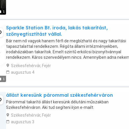
1
Sparkle Station Bt. iroda, lakás takarítást,
szőnyegtisztítást vállal.
Bár nem nő vagyok hanem férfi de megbízható és nagy takarítási
tapasztalattal rendelkezem. Régóta állami intézményekben,
irodaházakban takarítok. Emelt szintű erkölcsi bizonyítvánnyal
rendelkezem. Káros szenvedélyem nincs. Amennyiben adna neke
esélyt kérem keressen itt: vagy itt:
Székesfehérvár, Fejér
augusztus 4
1
állást keresünk párommal székesfehérváron
Párommal takarító állást keresünk délutáni műszakban
Székesfehérváron. Aki tud segíteni írjon e-mailt.
Székesfehérvár, Fejér
augusztus 3