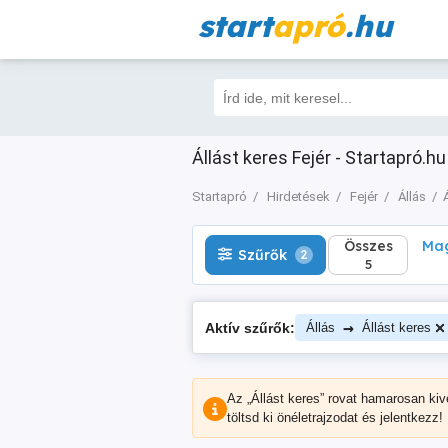
start
apró
.hu
Összes
Magá
Szűrők
2
5
Állást keres Fejér - Startapró.hu
Startapró
Hirdetések
Fejér
Állás
Összes
Mag
Szűrők
2
5
→
Aktív szűrők:
Állás
Állást keres
Az „Állást keres” rovat hamarosan kiv
töltsd ki önéletrajzodat és jelentkezz!