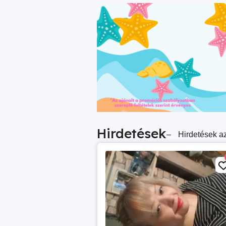
Hirdetések
–
Hirdetések az