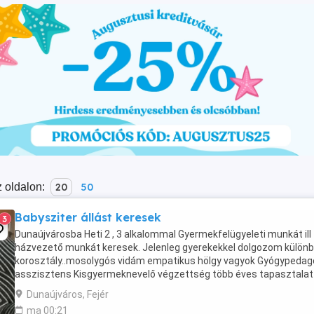
 oldalon:
20
50
Babysziter állást keresek
3
Dunaújvárosba Heti 2 , 3 alkalommal Gyermekfelügyeleti munkát ill
házvezető munkát keresek. Jelenleg gyerekekkel dolgozom külön
korosztály..mosolygós vidám empatikus hölgy vagyok Gyógypedag
asszisztens Kisgyermeknevelő végzettség több éves tapasztalat
rendelkezem..nem dohányzó..várom bizalommal ...
Dunaújváros, Fejér
ma 00:21