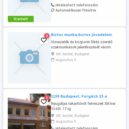
hozzáállással kíván részt venni egy család
Hitelesített telefonszám
életében. Mindezt átlagon felüli
Automatikusan frissítve
munkakörülmények között, versenyképes
fizetéssel. Kérem, hogy a jelentkezését,
Kiemelt
fényképes ...
Biztos munka,biztos jövedelem.
3
Vízvezeték és központi fűtés szerelő
szakmunkások jelentkezését várom.
Magas kereseti lehetőség, heti kifizetés.
XIII. kerület, Budapest
Budapest-i társasház szerelési munka.
augusztus 5
1139 Budapest, Forgách 23 a
1
Nyugdíjas takarítónőt felveszek XIII ker.
13-től- 17-ig
XIII. kerület, Budapest
augusztus 5
Hitelesített telefonszám