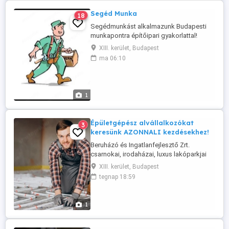
Segéd Munka
18
Segédmunkást alkalmazunk Budapesti
munkapontra építőipari gyakorlattal!
Hosszútávú munka! Szükség esetén
XIII. kerület, Budapest
szállás biztosítva! Tel: 06706067716
ma 06:10
1
Épületgépész alvállalkozókat
3
keresünk AZONNALI kezdésekhez!
Beruházó és Ingatlanfejlesztő Zrt.
csarnokai, irodaházai, luxus lakóparkjai
építéséhez akár azonnali kezdéssel
XIII. kerület, Budapest
épületgépész alvállalkozókat keres víz,
tegnap 18:59
gáz, fűtés hűtés szerelési munkálatokhoz.
Hosszútávú munka egész ÉVBEN! Árak:
7500-12.000 Ft rezsióradíj Fizetés: nagy
1
munkáknál, nagy lészámmal hetente, ...