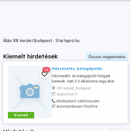
Állás XIII. kerület Budapest - Startapró.hu
Kiemelt hirdetések
Összes megtekintése
Házvezetés, betegápolás
10
Házvezető- és betegápoló hölgyet
keresek. Heti 2-3 alkalomra vagy akár
rendszeres munkára. Keresem azt az
XIII. kerület, Budapest
embert, aki empátiával, pozitív
augusztus 5
hozzáállással kíván részt venni egy család
Hitelesített telefonszám
életében. Mindezt átlagon felüli
Automatikusan frissítve
munkakörülmények között, versenyképes
fizetéssel. Kérem, hogy a jelentkezését,
Kiemelt
fényképes ...