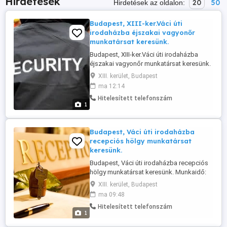
Hirdetések
20
50
Hirdetések az oldalon:
Budapest, XIII-ker.Váci úti
irodaházba éjszakai vagyonőr
munkatársat keresünk.
Budapest, XIII-ker.Váci úti irodaházba
éjszakai vagyonőr munkatársat keresünk.
Munkaidő: Hétfőtől péntekig este 19-07-
XIII. kerület, Budapest
ig. Bérezés: 1.450 Ft óra nettó. Vagyonőri
ma 12:14
okmányok meglérte feltétel! Jelentkezés:
Hitelesített telefonszám
Tárgy mezőbe kérném beleírni: Váci út
1
éjjel . Jelentkezési lap:
Budapest, Váci úti irodaházba
recepciós hölgy munkatársat
keresünk.
Budapest, Váci úti irodaházba recepciós
hölgy munkatársat keresünk. Munkaidő:
Hétfőtől péntekig Napi 9 órás
XIII. kerület, Budapest
munkavégzés Bérezés: 1.500 Ft óra nettó
ma 09:48
Jelentkezés: Tárgy mezőbe kérném
Hitelesített telefonszám
beleírni: Recepciós .
1