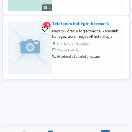
önéletrajzzal (tárgy: Nyírő )
1
Telefonos kollégát keresünk
15
Napi 2-3 órás elfoglaltsággal keresünk
kollégát, aki a megadott lista alapján
telefonál, ügyfeleket hoz be irodánknak.
XIII. kerület, Budapest
Eladni nem kell semmit, időpontot kell
augusztus 2
egyeztetni. Irodánk a Westendnél van, de
Hitelesített telefonszám
betanulás után akár otthonról is
végezhető a munka. További infókért
hívjon, vagy írjon és felhívjuk!