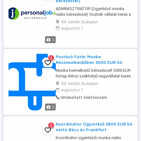
bérezéssel)
ADMINISZTRÁTOR (Ügyintéző munka
reális bérezéssel) Osztrák vállalat keres a
munkahelyeken bejelentett dolgozó
XIII. kerület, Budapest
állományhoz tolmács Elvárások. német
augusztus 7
nyelvtudás általános köznapi nyelvismeret
Jó koordinációs és probléma megoldó
1
készséggel. Munkaidő: átlag heti 3nap 8-
10 órás munkanap hétvége mindíg
szabad! ...
Postázó Futár Munka
1
Részmunkaidőben 3000 EUR hó
Munka kiemelkedő bérezéssel! 3000 EUR
hónap Bécsi székhelyű nagyvállalat keres
munkatársakat a Bécsi munkahelyen
XIII. kerület, Budapest
bejelentett állományhoz: Postázás
augusztus 7
kézbesítés (tolmácsolás) RUGALMAS
Hitelesített telefonszám
MUNKAIDŐ Teljeskörű bejelentéssel és
juttatásokkal. szállással A pozíció
1
betöltéséhez szükséges: Alap Német
nyelvtudás Előnyt ...
Koordinátor Ügyintéző 3800 EUR hó
1
nettó Bécs és Frankfurt
Koordinátor ügyintézői munka reális