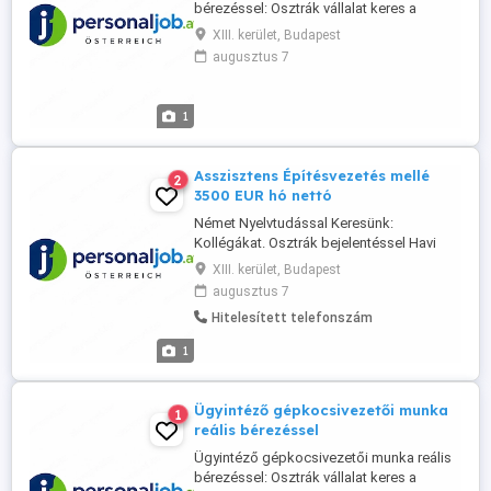
bérezéssel: Osztrák vállalat keres a
munkahelyeken bejelentett dolgozó
XIII. kerület, Budapest
állományhoz tolmács ügyintézőt.
augusztus 7
Elvárások. német nyelvtudás általános
köznapi nyelvismeret Jó koordinációs és
probléma megoldó készséggel. B kat.
1
jogosítvány előnyben de nem feltétel
Ausztriában ...
Asszisztens Építésvezetés mellé
2
3500 EUR hó nettó
Német Nyelvtudással Keresünk:
Kollégákat. Osztrák bejelentéssel Havi
átlag 10-12 napi elfoglaltsággal teljes havi
XIII. kerület, Budapest
bérezéssel osztrák bejelentéssel. Szállás
augusztus 7
biztosított vagy ingázni is lehet.
Hitelesített telefonszám
Összekötő státusz betöltésére.
Nyugdíjasok vagy 50. év felettiek is
1
jelentkezhetnek. Jelentkezés telefonon
munkanapokon ...
Ügyintéző gépkocsivezetői munka
1
reális bérezéssel
Ügyintéző gépkocsivezetői munka reális
bérezéssel: Osztrák vállalat keres a