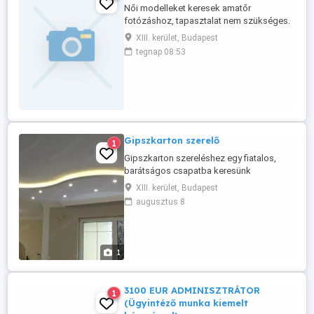
Női modelleket keresek amatőr
fotózáshoz, tapasztalat nem szükséges.
Budapesten történne a fotózás, kültéren
XIII. kerület, Budapest
egy megbeszélt helyen, kb. max 1 óra
tegnap 08:53
hosszú lenne. A képeken akár arc nélkül is
lehetsz, ha ez zavaró lenne számodra. :)
Kifizetés egyből a fotózás végén.
Amennyiben érdekel a dolog, kérlek írj ...
Gipszkarton szerelő
1
Gipszkarton szereléshez egy fiatalos,
barátságos csapatba keresünk
munkatársakat Budapest és környékére.
XIII. kerület, Budapest
Szakmai tudás nem feltétel. Bérezés
augusztus 8
megegyezés szerint. Jelentkezni a lap
alján a hívás gombra kattintva lehet.
1
3100 EUR ADMINISZTRÁTOR
1
(Ügyintéző munka kiemelt