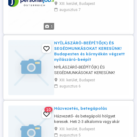
munkahelyeken bejelentett dolgozó
XIII. kerület, Budapest
állományhoz tolmács ügyintéző gk.
augusztus 7
vezetőt. Elvárások. német nyelvtudás
általános köznapi nyelvismeret Jó
koordinációs és probléma megoldó
1
készséggel. Munkaidő: átlag heti 3nap 8-
10 órás munkanap ...
NYÍLÁSZÁRÓ-BEÉPÍTŐ(K) ÉS
SEGÉDMUNKÁSOKAT KERESÜNK!
Budapesten és környékén végzett
nyílászáró-beépít
NYÍLÁSZÁRÓ-BEÉPÍTŐ(K) ÉS
SEGÉDMUNKÁSOKAT KERESÜNK!
Budapesten és környékén végzett
XIII. kerület, Budapest
nyílászáró-beépítési munkákhoz keresünk
augusztus 6
tapasztalt nyílászáró-beépítőt vagy
beépítőket, valamint segédmunkást. Amit
kínálunk: Munkaidő: hétfőtől péntekig
Reggel 7:00-tól délután 16:00-ig Fizetés:
Házvezetés, betegápolás
10
napi 25 000 30 000 Ft, ...
Házvezető- és betegápoló hölgyet
keresek. Heti 2-3 alkalomra vagy akár
rendszeres munkára. Keresem azt az
XIII. kerület, Budapest
embert, aki empátiával, pozitív
augusztus 5