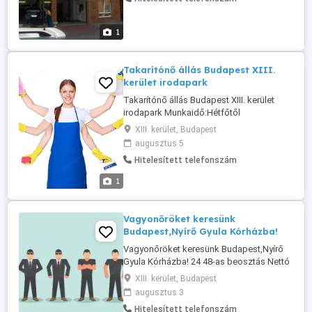
1
Takarítónő állás Budapest XIII.
kerület irodapark
Takarítónő állás Budapest XIII. kerület
irodapark Munkaidő:Hétfőtől
péntekig,06:00 14:00 Bérezés nettó:1 600
XIII. kerület, Budapest
Ft óra Jelentkezés: Tárgy mezőbe kérném
augusztus 5
beleírni:13 ker.
Hitelesített telefonszám
1
Vagyonőröket keresünk
Budapest,Nyírő Gyula Kórházba!
Vagyonőröket keresünk Budapest,Nyírő
Gyula Kórházba! 24 48-as beosztás Nettó
378.000 Ft hó Stabil, hosszútávú
XIII. kerület, Budapest
munkalehetőség Elvárás: érvényes
augusztus 3
vagyonőri igazolvány és megbízható
Hitelesített telefonszám
munkavégzés. Jelentkezés: fényképes