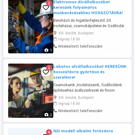
Elektromos Alvállalkozókat
1
keresünk folyamatos
munkavézésekhez HOSSZÚTÁVRA!
Beruházó és Ingatlanfejlesztő Zrt.
Irodaházai, csarnoképületei és Szállodái
építéseihez minőségi, magyar
XIII. kerület, Budapest
alvállalkozó cégeket keres budapesti,
tegnap 18:58
Észak-Kelet magyarországi és Észak
Hitelesített telefonszám
Dunántúli munkaterületeinkhez
1
HOSSZÚTÁVRA! Erős és Gyenge áramú
munkák elvégzése lenne 4-6 fős
alvállalkozói cégek részére. ...
Lakatos alvállalkozókat KERESÜNK
1
hosszútávra gyártása és
szerelésre!
Csarnokaink ,Irodaházaink, Szállodáink
építéseihez acélszerkezet és finom
lakatos elemek ( kerítések, korlátok,
XIII. kerület, Budapest
kapuk, rácsok, géptartó konzolok,
tegnap 18:58
hanggátló falak, acél tetőszerkezetek,
Hitelesített telefonszám
födém acélkiváltások ) gyártásához és
1
szereléséhez 4-8 fős brigádokban
lakatos alvállalkozókat, cégeket
hosszútávra ...
Női modell alkalmi fotózásra
4