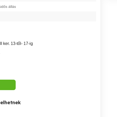
dős állás
 ker. 13-től- 17-ig
8
kelhetnek