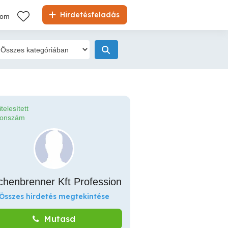
Hirdetésfeladás
kom
itelesített
fonszám
chenbrenner Kft Profession
Összes hirdetés megtekintése
Mutasd