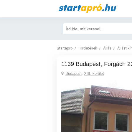
start
apró
.hu
Startapro
Hirdetések
Állás
Állást kí
1139 Budapest, Forgách 2
Budapest
,
XIII. kerület