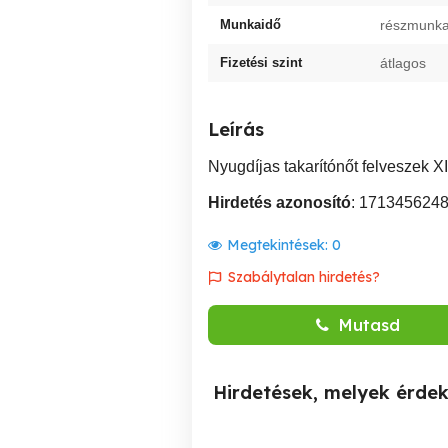
Munkaidő
részmunkai
Fizetési szint
átlagos
Leírás
Nyugdíjas takarítónőt felveszek XIII
Hirdetés azonosító
: 171345624
Megtekintések:
0
Szabálytalan hirdetés?
Mutasd
Hirdetések, melyek érde