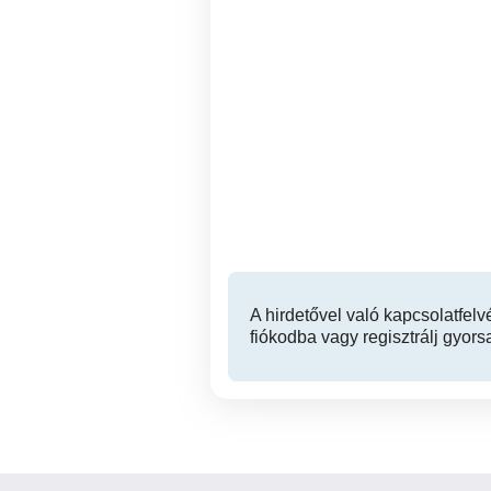
kerti munka Nyíregyháza,
alkalmi munka
Nyíregyháza
A hirdetővel való kapcsolatfelv
fiókodba vagy regisztrálj gyors