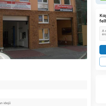
Ka
fe
an idejű