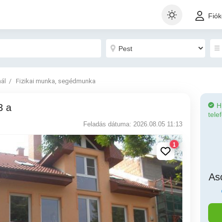
Fió
nál
Fizikai munka, segédmunka
H
3 a
tele
Feladás dátuma: 2026.08.05 11:13
1
As