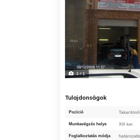
1
/ 1
Tulajdonságok
Pozíció
Takarítónő
Munkavégzés helye
XIII ker.
Foglalkoztatás módja
határozatl