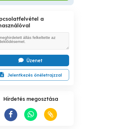
pcsolatfelvétel a
lhasználóval
Üzenet
Jelentkezés önéletrajzzal
Hirdetés megosztása