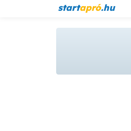
start
apró
.hu