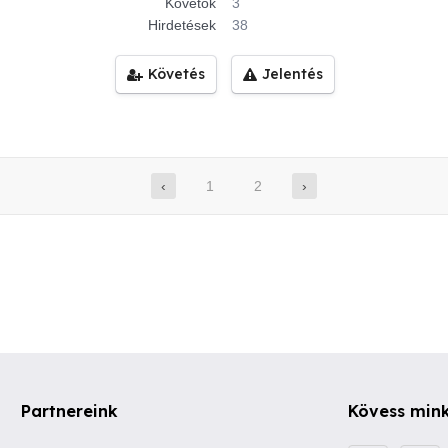
Követők
3
Hirdetések
38
Követés
Jelentés
‹
1
2
›
Partnereink
Kövess min