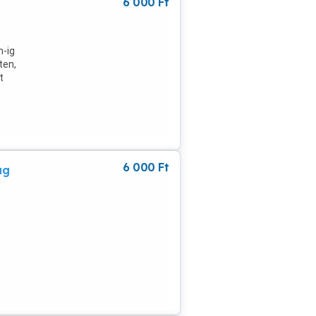
6 000
Ft
m-ig
ten,
t
6 000
Ft
ág
e
első
zom