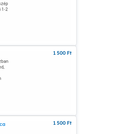
,szép
 1-2
1 500
Ft
ozban
ed,
n
1 500
Ft
lca