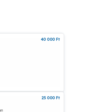
40 000
Ft
et
z
zolni
25 000
Ft
an