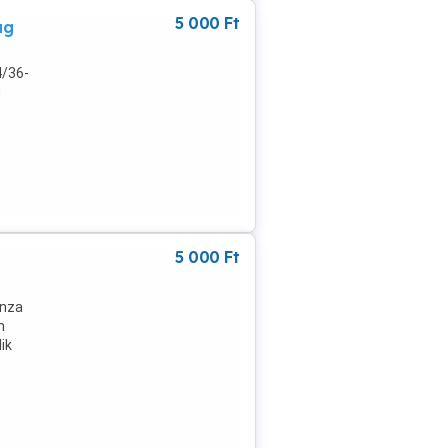
5 000
Ft
ág
4/36-
g
5 000
Ft
anza
m
ik
őre