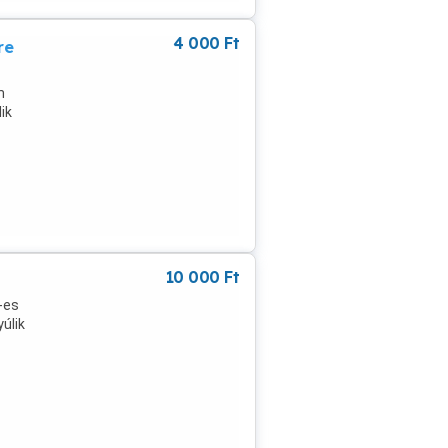
4 000
Ft
re
m
ik
lőre
10 000
Ft
-es
úlik
lyes
ltség