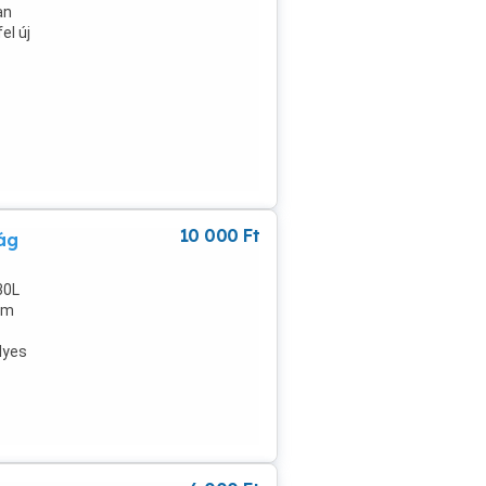
an
el új
10 000
Ft
ág
30L
cm
lyes
om