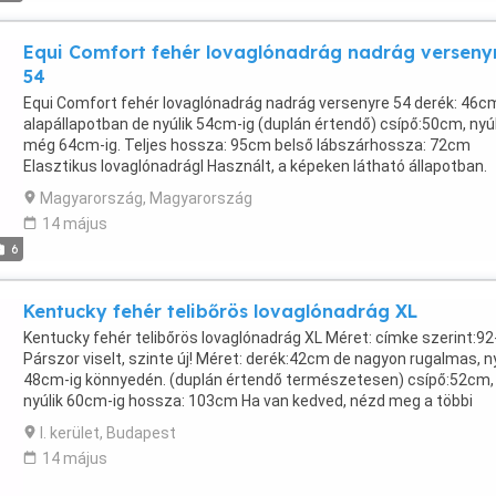
Equi Comfort fehér lovaglónadrág nadrág verseny
54
Equi Comfort fehér lovaglónadrág nadrág versenyre 54 derék: 46c
alapállapotban de nyúlik 54cm-ig (duplán értendő) csípő:50cm, nyúl
még 64cm-ig. Teljes hossza: 95cm belső lábszárhossza: 72cm
Elasztikus lovaglónadrágl Használt, a képeken látható állapotban.
Személyes átvétel Budapesten az I. kerületben lehetséges, vagy e
Magyarország, Magyarország
utalás esetén postázom ajánlott küldeményként
14 május
6
Kentucky fehér telibőrös lovaglónadrág XL
Kentucky fehér telibőrös lovaglónadrág XL Méret: címke szerint:92
Párszor viselt, szinte új! Méret: derék:42cm de nagyon rugalmas, ny
48cm-ig könnyedén. (duplán értendő természetesen) csípő:52cm,
nyúlik 60cm-ig hossza: 103cm Ha van kedved, nézd meg a többi
hirdetésemet is, szinte naponta teszek fel új termékeket!!! Szemé
I. kerület, Budapest
átvétel az I.ker-ben vagy előre utalás után postázom is. A postakö
14 május
a vevőt terheli!