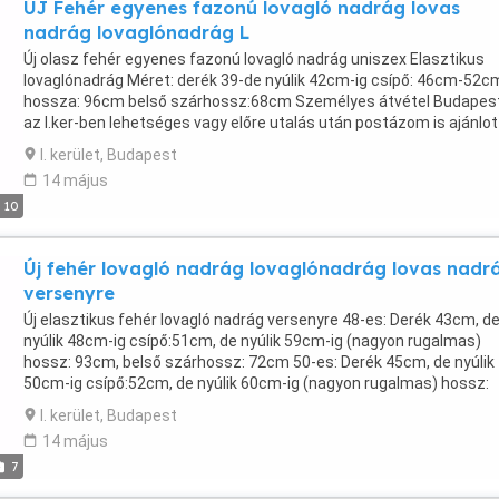
ÚJ Fehér egyenes fazonú lovagló nadrág lovas
nadrág lovaglónadrág L
Új olasz fehér egyenes fazonú lovagló nadrág uniszex Elasztikus
lovaglónadrág Méret: derék 39-de nyúlik 42cm-ig csípő: 46cm-52c
hossza: 96cm belső szárhossz:68cm Személyes átvétel Budapes
az I.ker-ben lehetséges vagy előre utalás után postázom is ajánlot
küldeményként
I. kerület, Budapest
14 május
10
Új fehér lovagló nadrág lovaglónadrág lovas nadr
versenyre
Új elasztikus fehér lovagló nadrág versenyre 48-es: Derék 43cm, d
nyúlik 48cm-ig csípő:51cm, de nyúlik 59cm-ig (nagyon rugalmas)
hossz: 93cm, belső szárhossz: 72cm 50-es: Derék 45cm, de nyúlik
50cm-ig csípő:52cm, de nyúlik 60cm-ig (nagyon rugalmas) hossz:
96cm belső szárhossz: 72cm 54-es Derék 47cm, de nyúlik 53cm-ig
I. kerület, Budapest
csípő:56cm, de nyúlik 65cm-ig (nagyon rugalmas) hossz: 103cm b
14 május
szárhossz: 80cm Van S-es méret nőiben is. Személyes átvétel
7
Budapesten az I.ker-ben lehetséges vagy előre utalás után postá
is ajánlott küldeményként.