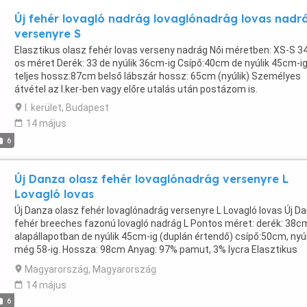
Új fehér lovagló nadrág lovaglónadrág lovas nadr
versenyre S
Elasztikus olasz fehér lovas verseny nadrág Női méretben: XS-S 3
os méret Derék: 33 de nyúlik 36cm-ig Csípő:40cm de nyúlik 45cm-i
teljes hossz:87cm belső lábszár hossz: 65cm (nyúlik) Személyes
átvétel az I.ker-ben vagy előre utalás után postázom is.
I. kerület, Budapest
14 május
6
Új Danza olasz fehér lovaglónadrág versenyre L
Lovagló lovas
Új Danza olasz fehér lovaglónadrág versenyre L Lovagló lovas Új D
fehér breeches fazonú lovagló nadrág L Pontos méret: derék: 38c
alapállapotban de nyúlik 45cm-ig (duplán értendő) csípő:50cm, nyúl
még 58-ig. Hossza: 98cm Anyag: 97% pamut, 3% lycra Elasztikus
lovaglónadrág Extra márka! Személyes átvétel az I.ker-ben vagy el
Magyarország, Magyarország
utalás után postázom is ajánlott küldeményként.
14 május
6