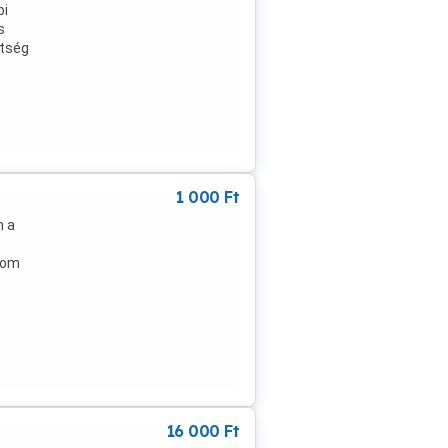
bi
s
ltség
1 000
Ft
n a
zom
16 000
Ft