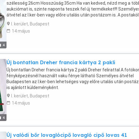
szélesség:26cm Hosszúság:35cm Ha van kedved, nézd meg a töb
aukciómat is, szinte naponta teszek fel új termékeket!!! Személye
átvétel az I.ker-ben vagy előre utalás után postázom is. A postakö
a vevőt terheli!
I. kerület, Budapest
14 május
4
Új bontatlan Dreher francia kártya 2 pakli
Új bontatlan Dreher francia kártya 2 pakli Dreher felirattal A fotóko
fényképezésnél használt vaku fénye látható Személyes átvétel
Budapesten az I.ker-ben lehetséges vagy előre utalás után postá
is ajánlott küldeményként.
I. kerület, Budapest
14 május
4
Új valódi bőr lovaglócipő lovagló cipő lovas 41