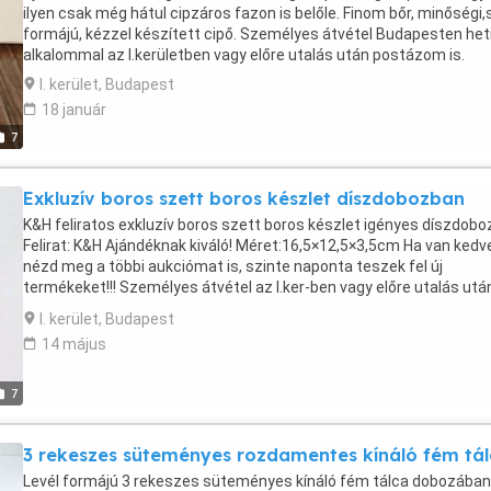
ilyen csak még hátul cipzáros fazon is belőle. Finom bőr, minőségi
formájú, kézzel készített cipő. Személyes átvétel Budapesten heti
alkalommal az I.kerületben vagy előre utalás után postázom is.
I. kerület, Budapest
18 január
7
Exkluzív boros szett boros készlet díszdobozban
K&H feliratos exkluzív boros szett boros készlet igényes díszdob
Felirat: K&H Ajándéknak kiváló! Méret:16,5×12,5×3,5cm Ha van kedv
nézd meg a többi aukciómat is, szinte naponta teszek fel új
termékeket!!! Személyes átvétel az I.ker-ben vagy előre utalás utá
postázom is.
I. kerület, Budapest
14 május
7
3 rekeszes süteményes rozdamentes kínáló fém tá
Levél formájú 3 rekeszes süteményes kínáló fém tálca dobozában