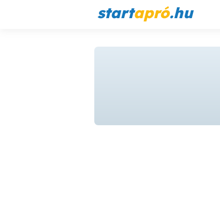
start
apró
.hu