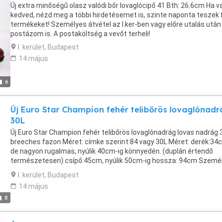
Új extra minőségű olasz valódi bőr lovaglócipő 41 Bth: 26.6cm Ha v
kedved, nézd meg a többi hirdetésemet is, szinte naponta teszek f
termékeket! Személyes átvétel az I.ker-ben vagy előre utalás után
postázom is. A postaköltség a vevőt terheli!
I. kerület, Budapest
14 május
6
Új Euro Star Champion fehér telibőrös lovaglónadr
30L
Új Euro Star Champion fehér telibőrös lovaglónadrág lovas nadrág 
breeches fazon Méret: címke szerint:84 vagy 30L Méret: derék:34
de nagyon rugalmas, nyúlik 40cm-ig könnyedén. (duplán értendő
természetesen) csípő:45cm, nyúlik 50cm-ig hossza: 94cm Szemé
átvétel Budapesten az I.kerületben vagy előre utalás után postáz
I. kerület, Budapest
is.
14 május
8