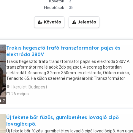
Követők
3
Hirdetések
38
Követés
Jelentés
Trakis hegesztő trafó transzformátor pajzs és
elektróda 380V
Trakis hegesztő trafó transzformátor pajzs és elektróda 380V A
transzformátor mellé adok 2db pajzsot, 4 scomag bontatlan
elektrodát. 4csomag 3.2mm 350mm-es elektroda, Orlikon márka,
Tenacito 65. Ha külön szeretné megvásárolni: Transzformátor
elektróda 4 csomag: 16.000ft 2db pajzs: 4000ft Sok egyéb termék
I. kerület, Budapest
hirdetek , érdemes megtekinteni a kínálatot hátha más is felkelti a
26 május
érdeklődését! A személyes átadást Erdőtarcsán vagy kis
7
szervezéssel, benzinköltségért, Bp-en az I.ker-ben is meg tudjuk
oldani. Minden kérdésre szívesen és lehetőség szerint gyorsan
válaszolok. Telefonon elérhető vagyok de SMS-re nem tudok válas
Új fekete bőr fűzős, gumibetétes lovagló cipő
, kérem inkább itt írjanak ha kérdésük van
lovaglócipő.
Új fekete bőr fűzős, gumibetétes lovagló cipő lovaglócipő. Van ugy