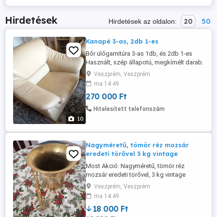
Hirdetések
20
50
Hirdetések az oldalon:
Kanapé 3-as, 2db 1-es
Bőr ülőgarnitúra 3-as 1db, és 2db 1-es
Használt, szép állapotú, megkímélt darab.
Elérhető Veszprémben. Szállításba nem
Veszprém, Veszprém
tudok segíteni. Most akciózva!!!
ma 14:49
270 000 Ft
Hitelesített telefonszám
10
Nagyméretű, tömör réz mozsár
eredeti törővel 3 kg vintage
Most Akció: Nagyméretű, tömör réz
mozsár eredeti törővel, 3 kg vintage
Jellemzői: Régi, kb. 60-70 éves,
Veszprém, Veszprém
nagyméretű tömör réz mozsár az eredeti
ma 14:49
törőjével. Méretei: mozsár átmérője 16cm
18 000 Ft
magassága 14cm törő hossza 25cm