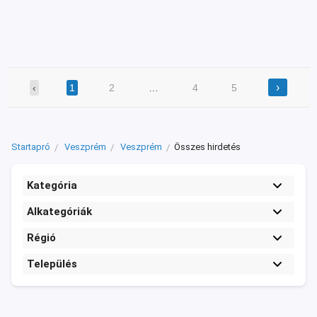
›
‹
1
2
…
4
5
Startapró
Veszprém
Veszprém
Összes hirdetés
Kategória
Alkategóriák
Régió
Település