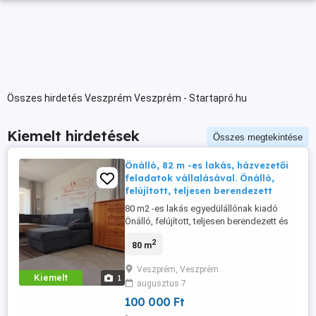
Összes hirdetés Veszprém Veszprém - Startapró.hu
Kiemelt hirdetések
Összes megtekintése
Önálló, 82 m -es lakás, házvezetői
feladatok vállalásával. Önálló,
felújított, teljesen berendezett
80 m2 -es lakás egyedülállónak kiadó
Önálló, felújított, teljesen berendezett és
gépesített, 80 m -es lakás családi házban
2
80 m
kiadó. A lakrész két szobából, nappaliból,
konyhából és fürdőszobából áll, továbbá
Veszprém, Veszprém
egy 34 m -es terasz is tartozik hozzá.
Kiemelt
1
augusztus 7
Jelentkezésétt rövid bemutatkozással
várom.
100 000 Ft