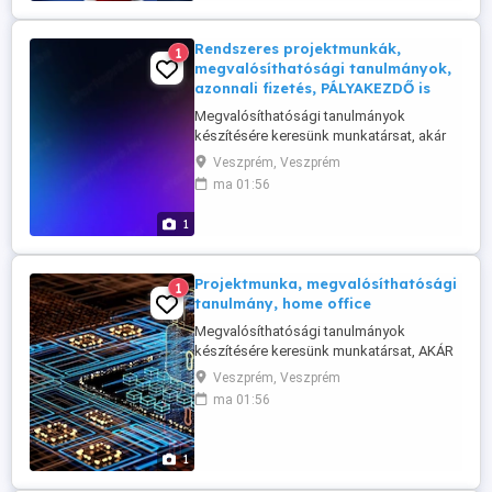
Rendszeres projektmunkák,
1
megvalósíthatósági tanulmányok,
azonnali fizetés, PÁLYAKEZDŐ is
Megvalósíthatósági tanulmányok
készítésére keresünk munkatársat, akár
PÁLYAKEZDŐT vagy DIÁKMUNKÁST is.
Veszprém, Veszprém
Szakterület: informatika. A munka jellege:
ma 01:56
rendszeres projektmunkák AZONNALI
FIZETÉSSEL, adatgyűjtés, elemzés,
1
tervezés. A munkavégzés helye:
távmunka. A munkaidő: kötetlen. Pénz:
versenyképes. Szükséges: ...
Projektmunka, megvalósíthatósági
1
tanulmány, home office
Megvalósíthatósági tanulmányok
készítésére keresünk munkatársat, AKÁR
DIÁKMUNKÁST, PÁLYAKEZDŐT IS.
Veszprém, Veszprém
Projektmunka: adatgyűjtés, elemzés,
ma 01:56
tervezés, IT és fintech. A munkavégzés
helye: távmunka. A munkaidő: kötetlen.
Díjazás: versenyképes. Ami szükséges:
1
munkavégzéshez szükséges komolyság.
Ami előnyt jelent ...