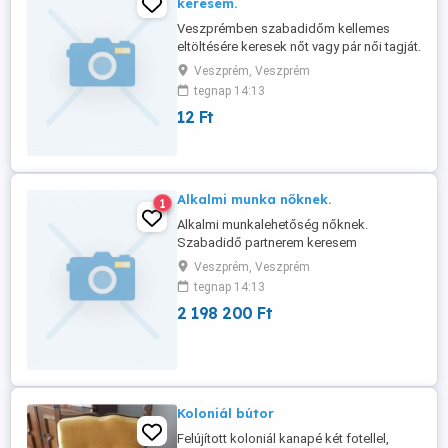
keresem.
Veszprémben szabadidőm kellemes
eltöltésére keresek nőt vagy pár női tagját.
Nem vagyok veszprémi. Havonta 1-2
Veszprém, Veszprém
alkalommal megyek Veszprémbe és
tegnap 14:13
ezekre az alkalmakra kellene partner.
12 Ft
Alkalmi munka nőknek.
1
Alkalmi munkalehetőség nőknek.
Szabadidő partnerem keresem
Veszprémben 1 hellyel vagy kocsival
Veszprém, Veszprém
rendelkező nő személyében.
tegnap 14:13
2 198 200 Ft
Koloniál bútor
Felújított koloniál kanapé két fotellel,