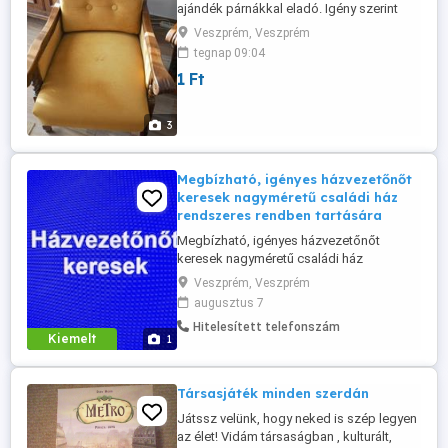
ajándék párnákkal eladó. Igény szerint
dohányzó asztallal is! Ár: megegyezés
Veszprém, Veszprém
szerint
tegnap 09:04
1 Ft
3
Megbízható, igényes házvezetőnőt
keresek nagyméretű családi ház
rendszeres rendben tartására
Megbízható, igényes házvezetőnőt
keresek nagyméretű családi ház
takarítására, rendszeres rendben
Veszprém, Veszprém
tartására. Lakhatás megoldható.
augusztus 7
Jelentkezést önéletrajzzal vagy rövid,
Hitelesített telefonszám
bemutatkozással várok.
Kiemelt
1
Társasjáték minden szerdán
Játssz velünk, hogy neked is szép legyen
az élet! Vidám társaságban , kulturált,