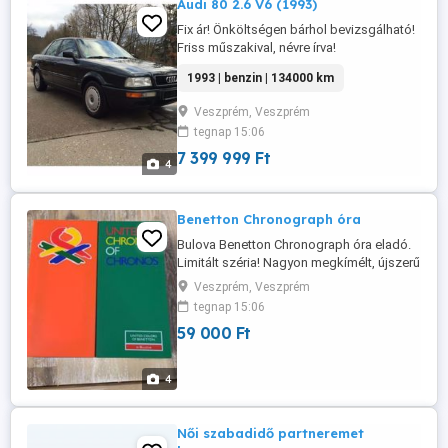
Audi 80 2.6 V6 (1993)
Fix ár! Önköltségen bárhol bevizsgálható!
Friss műszakival, névre írva!
1993 | benzin | 134000 km
Veszprém, Veszprém
tegnap 15:06
7 399 999 Ft
4
Benetton Chronograph óra
Bulova Benetton Chronograph óra eladó.
Limitált széria! Nagyon megkímélt, újszerű
állapot! Ritkaság!!!
Veszprém, Veszprém
tegnap 15:06
59 000 Ft
4
Női szabadidő partneremet