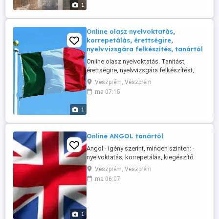
1
Online olasz nyelvoktatás,
korrepetálás, érettségire,
nyelvvizsgára felkészítés, tanártól
Online olasz nyelvoktatás. Tanítást,
érettségire, nyelvvizsgára felkészítést,
korrepetálást vállalok. Olasz nyelv és
Veszprém, Veszprém
irodalom szakos bölcsész és
ma 07:15
középiskolai tanári diplomámat a Pécsi
Tudományegyetemen szereztem. Az
1
egyetemi tanulmányaim idején egy évet
Milánóban éltem, később a munkám révén
Bolognában ...
Online ANGOL tanártól
Angol - igény szerint, minden szinten: -
nyelvoktatás, korrepetálás, kiegészítő
tanítás, - szinten tartás, felzárkóztatás, -
Veszprém, Veszprém
felvételire, nyelvvizsgára, érettségire,
ma 06:07
állásinterjúra, alapvizsgára felkészítés, -
tanulócsoportok mentorálása,
konzultáció - korrektúra - az angol
nyelvhez és kultúrterülethez ...
1