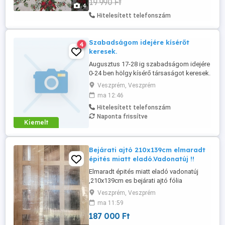
19 990 Ft
súlya kb. 3 kg Használt, megkímélt
4
állapotú. A belső felületén a használatból
Hitelesített telefonszám
...
Szabadságom idejére kísérőt
4
keresek.
Augusztus 17-28 ig szabadságom idejére
0-24 ben hölgy kísérő társaságot keresek.
Veszprém, Veszprém
ma 12:46
Hitelesített telefonszám
Naponta frissítve
Kiemelt
Bejárati ajtó 210x139cm elmaradt
épités miatt eladó.Vadonatúj !!
Elmaradt épités miatt eladó vadonatúj
,210x139cm es bejárati ajtó fólia
csomagolt gyári állapotban . Hőszigetelt
Veszprém, Veszprém
három rétegű biztonsági üveggel.
ma 11:59
Ár.187000ft t.06 70 740 9012
187 000 Ft