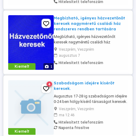
Hitelesített telefonszám
Megbízható, igényes házvezetőnőt
keresek nagyméretű családi ház
rendszeres rendben tartására
Megbízható, igényes házvezetőnőt
keresek nagyméretű családi ház
takarítására, rendszeres rendben
Veszprém, Veszprém
tartására. Lakhatás megoldható.
augusztus 7
Jelentkezést önéletrajzzal vagy rövid,
Hitelesített telefonszám
bemutatkozással várok.
Kiemelt
1
Szabadságom idejére kísérőt
4
keresek.
Augusztus 17-28 ig szabadságom idejére
0-24 ben hölgy kísérő társaságot keresek.
Veszprém, Veszprém
ma 12:46
Hitelesített telefonszám
Naponta frissítve
Kiemelt