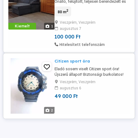
Önálló, felújított, teljesen berendezett és
gépesített, 80 m -es lakás családi házban
2
80 m
kiadó. A lakrész két szobából, nappaliból,
konyhából és fürdőszobából áll, továbbá
Veszprém, Veszprém
egy 34 m -es terasz is tartozik hozzá.
Kiemelt
1
augusztus 7
Jelentkezésétt rövid bemutatkozással
várom.
100 000 Ft
Hitelesített telefonszám
Citizen sport óra
Eladó sosem viselt Citizen sport óra!
Újszerű állapot! Biztonsági burkolatos!
53mm-es korona átmérő! Ritkaság!
Veszprém, Veszprém
augusztus 6
49 000 Ft
2