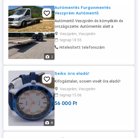
Autómentés Furgonmentés
Veszprém Autómentő
Autómentő Veszprém és környékén és
országszerte: Autómentés alatt a
meghibásodott, esetleges balesetet
Veszprém, Veszprém
szenvedett járművek szakszerű mentését
tegnap 18:55
értjük. Fontos megjegyezni, hogy az
Hitelesített telefonszám
ügyfél a mentést követően bármely
belföldi és külföldi címre elszállíttathatja
1
gépjárművét igény esetén. Autószállítás
alatt ...
Seiko óra eladó!
Kifogástalan, sosem viselt óra eladó!
Veszprém, Veszprém
tegnap 15:06
56 000 Ft
4