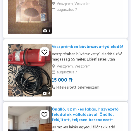
füst- és alkoholmentes közösségben
Veszprém, Veszprém
várunk minden szerdán 17:30-tól,
augusztus 7
Veszprém, Aulich Lajos utca 3. szám alatt.
Játékot, játékost, üdítőt és rágcsálni valót
mindig hozhatsz, de mi is hozunk.
1
Veszprémben búvárszivattyú eladó!
Veszprémben búvárszivattyú eladó! Szívó
magasság 65 méter. Előrefizetés után
postán, vagy bármelyik
Veszprém, Veszprém
csomagautomatával szívesen feladom.
augusztus 7
15 000 Ft
Hitelesített telefonszám
4
Önálló, 82 m -es lakás, házvezetői
feladatok vállalásával. Önálló,
felújított, teljesen berendezett
80 m2 -es lakás egyedülállónak kiadó