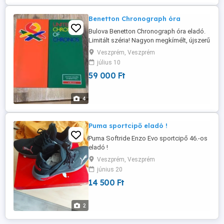
Benetton Chronograph óra
Bulova Benetton Chronograph óra eladó.
Limitált széria! Nagyon megkímélt, újszerű
állapot! Ritkaság!!!
Veszprém, Veszprém
július 10
59 000 Ft
4
Puma sportcipő eladó !
Puma Softride Enzo Evo sportcipő 46.-os
eladó !
Veszprém, Veszprém
június 20
14 500 Ft
2