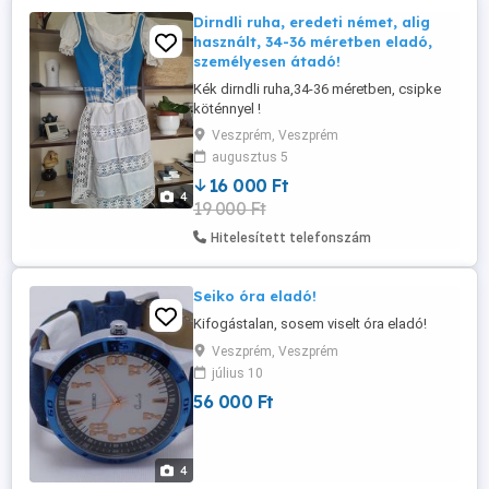
Dirndli ruha, eredeti német, alig
használt, 34-36 méretben eladó,
személyesen átadó!
Kék dirndli ruha,34-36 méretben, csipke
köténnyel !
Veszprém, Veszprém
augusztus 5
16 000 Ft
4
19 000 Ft
Hitelesített telefonszám
Seiko óra eladó!
Kifogástalan, sosem viselt óra eladó!
Veszprém, Veszprém
július 10
56 000 Ft
4