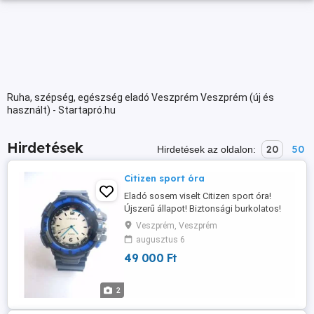
Ruha, szépség, egészség eladó Veszprém Veszprém (új és
használt) - Startapró.hu
Hirdetések
20
50
Hirdetések az oldalon:
Citizen sport óra
Eladó sosem viselt Citizen sport óra!
Újszerű állapot! Biztonsági burkolatos!
53mm-es korona átmérő! Ritkaság!
Veszprém, Veszprém
augusztus 6
49 000 Ft
2