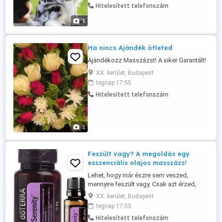
Hitelesített telefonszám
miközben támogatja a mélyebb ellazulást.
Hozzájárulhat a jobb közérzethez és a
1
mindennapi stressz hatásainak
mérsékléséhez. ...
Ha nincs Ajándék ötleted
Ajándékozz Masszázst! A siker Garantált!
XX. kerület, Budapest
tegnap 17:55
Hitelesített telefonszám
1
Feszült vagy? A megoldás egy
esszenciális olajos masszázs!
Lehet, hogy már észre sem veszed,
mennyire feszült vagy. Csak azt érzed,
hogy valami mindig túl sok . A stressz
XX. kerület, Budapest
alattomos, mert fokozatosan válik
tegnap 17:55
megszokottá. A svédmasszázs segít
Hitelesített telefonszám
ebből kizökkenteni. Az esszenciális