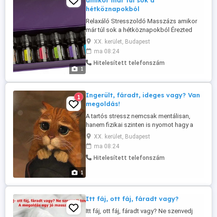
amikor már túl sok a
hétköznapokból
Relaxáló Stresszoldó Masszázs amikor
már túl sok a hétköznapokból Érezted
már úgy, hogy a tested és a lelked is
XX. kerület, Budapest
egyszerre fáradt? Amikor a vállad annyira
ma 08:24
feszes, mintha egész nap terheket cipeltél
Hitelesített telefonszám
volna, és a fejedben zakatol a sok
1
gondolat? A relaxáló masszázs nemcsak
a testedet lazítja el, hanem ...
Ingerült, fáradt, ideges vagy? Van
1
megoldás!
A tartós stressz nemcsak mentálisan,
hanem fizikai szinten is nyomot hagy a
szervezetben. A svédmasszázs célja,
XX. kerület, Budapest
hogy ezt a felhalmozódott feszültséget
ma 08:24
fokozatosan oldja. A kezelés során
Hitelesített telefonszám
alkalmazott esszenciális olajok nemcsak
az izmokra, hanem az idegrendszerre is
1
jótékony hatással vannak. Az illatok ...
Itt fáj, ott fáj, fáradt vagy?
Itt fáj, ott fáj, fáradt vagy? Ne szenvedj