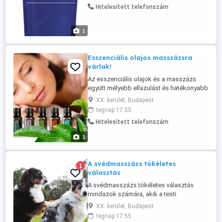
Hitelesített telefonszám
segít a testednek visszanyerni a
természetes egyensúlyát. A kezelés alatt a
stressz fokozatosan ...
1
Esszenciális olajos masszázsra
várlak!
Az esszenciális olajok és a masszázs
együtt mélyebb ellazulást és hatékonyabb
feltöltődést biztosítanak. Az illóolajok
XX. kerület, Budapest
belélegezve nyugtatják az idegrendszert,
tegnap 17:55
csökkentik a stresszt és javítják a
Hitelesített telefonszám
hangulatot. A bőrön keresztül felszívódva
támogatják az izmok ellazulását és a
1
feszültségek oldását. A masszázs ...
A svédmasszázs tökéletes
1
választás
A svédmasszázs tökéletes választás
mindazok számára, akik a testi
felfrissülés és a nyugodt kikapcsolódás
XX. kerület, Budapest
élményét keresik. Segíthet enyhíteni a
tegnap 17:55
túlterhelésből adódó izomfeszültséget,