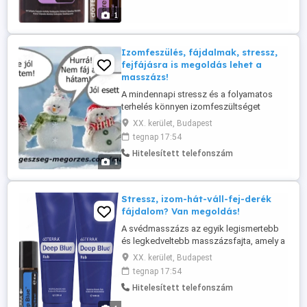
olajok illata azonnal jelzi a testednek:
1
most biztonságban van. Innen kezdődik
az ...
Izomfeszülés, fájdalmak, stressz,
fejfájásra is megoldás lehet a
masszázs!
A mindennapi stressz és a folyamatos
terhelés könnyen izomfeszültséget
okozhat. A svédmasszázs hatékony
XX. kerület, Budapest
segítséget nyújt a feszes izmok
tegnap 17:54
lazításában és a regeneráció
Hitelesített telefonszám
támogatásában. A kezelés segíthet
1
csökkenteni a hát-, váll- és nyakfájdalmat.
Rendszeres masszázzsal javulhat a
közérzet és a mozgás ...
Stressz, izom-hát-váll-fej-derék
fájdalom? Van megoldás!
A svédmasszázs az egyik legismertebb
és legkedveltebb masszázsfajta, amely a
természetes ellazulást helyezi előtérbe.
XX. kerület, Budapest
Segíthet oldani a mindennapok során
tegnap 17:54
kialakuló izomfeszültséget és
Hitelesített telefonszám
hozzájárulhat a harmonikus közérzethez.
Kifejezetten ajánlott ülőmunkát