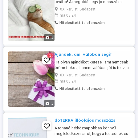
tovább! A megoldás egy jó masszázs!
Bejelentkezés telefonon H-P 9-19 között.
XX. kerület, Budapest
ma 08:24
Hitelesített telefonszám
1
Ajándék, ami valóban segít
1
Ha olyan ajándékot keresel, ami nemcsak
örömet okoz, hanem valóban jót is tesz, a
svédmasszázs tökéletes választás. A
XX. kerület, Budapest
kezelés segít oldani az izomfeszültséget,
ma 08:24
enyhíti a hát-, nyak- és vállfájdalmakat,
Hitelesített telefonszám
miközben mély relaxációt biztosít. A
rohanó hétköznapokban sokan
elfelejtenek időt szánni önmagukra ...
1
doTERRA illóolajos masszázs
A rohanó hétköznapokban könnyű
megfeledkezni arról, hogy a testednek és