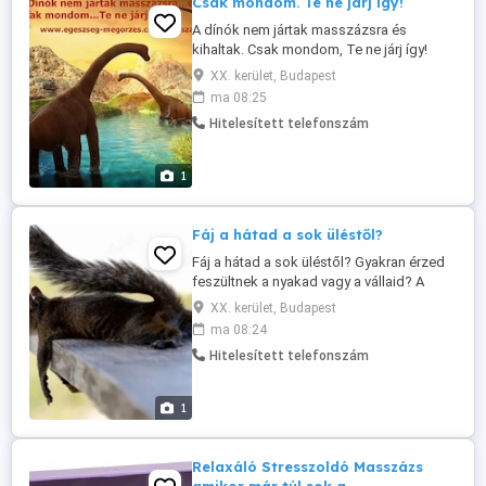
Csak mondom. Te ne járj így!
A dínók nem jártak masszázsra és
kihaltak. Csak mondom, Te ne járj így!
Várlak egy jó masszázsra! Bejelentkezés
XX. kerület, Budapest
telefonon H-P 9-19 között!
ma 08:25
Hitelesített telefonszám
1
Fáj a hátad a sok üléstől?
Fáj a hátad a sok üléstől? Gyakran érzed
feszültnek a nyakad vagy a vállaid? A
svédmasszázs segíthet oldani az
XX. kerület, Budapest
izomfeszültséget és csökkenteni a
ma 08:24
stressz okozta kellemetlenségeket.
Hitelesített telefonszám
Kezeléseim célja, hogy felfrissülve,
könnyedebben és energikusabban
távozz. A masszázs nem luxus, hanem a
1
tested és a ...
Relaxáló Stresszoldó Masszázs