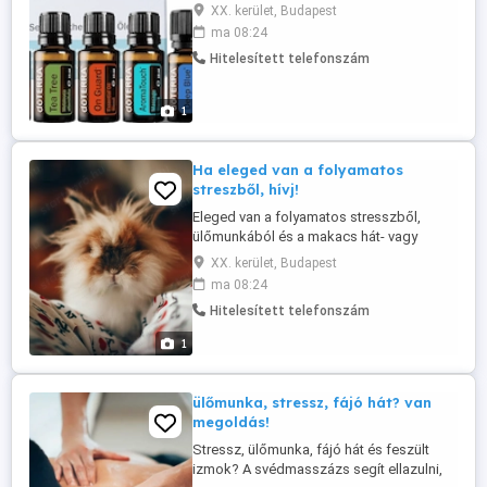
a lelkednek is szüksége van pihenésre. A
XX. kerület, Budapest
doTERRA illóolajos masszázs egy olyan
ma 08:24
nyugodt környezetet teremt, ahol végre
Hitelesített telefonszám
kikapcsolhatsz. Az illóolajok kellemes
illata segíti az ellazulást, miközben a
masszázs oldja az izomfeszültséget. ...
1
Ha eleged van a folyamatos
streszből, hívj!
Eleged van a folyamatos stresszből,
ülőmunkából és a makacs hát- vagy
nyakfájdalomból? A svédmasszázs segít
XX. kerület, Budapest
ellazítani a feszült izmokat, javítja a
ma 08:24
közérzetet és támogatja a testi-lelki
Hitelesített telefonszám
feltöltődést. Kezeléseim különösen
ajánlottak azoknak, akik sokat ülnek vagy
1
napi szinten stresszes életet élnek. ...
ülőmunka, stressz, fájó hát? van
megoldás!
Stressz, ülőmunka, fájó hát és feszült
izmok? A svédmasszázs segít ellazulni,