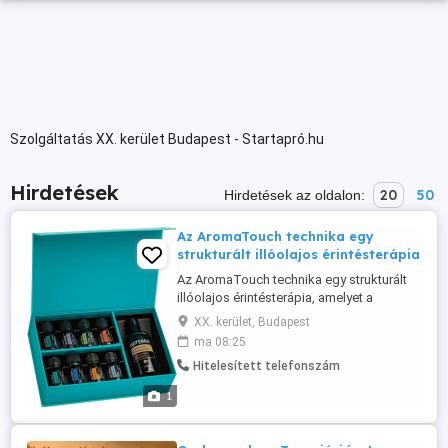
Szolgáltatás XX. kerület Budapest - Startapró.hu
Hirdetések
20
50
Hirdetések az oldalon:
Az AromaTouch technika egy
strukturált illóolajos érintésterápia
Az AromaTouch technika egy strukturált
illóolajos érintésterápia, amelyet a
doTerra fejlesztett ki. A kezelés során
XX. kerület, Budapest
nyolc különböző, terápiás minőségű
ma 08:25
illóolaj kerül alkalmazásra meghatározott
Hitelesített telefonszám
sorrendben. A technika célja a stressz
csökkentése, az autonóm idegrendszer
1
harmonizálása és a szervezet ...