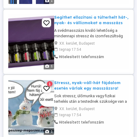
1
végzőknek, rendszeresen sportolóknak
vagy fokozott ...
Segíthet ellazítani a túlterhelt hát-,
nyak- és vállizmokat a masszázs
A svédmasszázs kiváló lehetőség a
mindennapi stressz és izomfeszültség
enyhítésére. Segíthet ellazítani a túlterhelt
XX. kerület, Budapest
hát-, nyak- és vállizmokat, valamint
tegnap 17:54
kellemes közérzetet teremthet a test
Hitelesített telefonszám
számára. Hozzájárulhat a vérkeringés
élénkítéséhez és a fizikai komfortérzet
1
javításához. Különösen ajánlott ülőmunkát
...
Stressz, nyak-váll-hát fájdalom
1
esetén várlak egy masszázsra!
Sok stressz, ülőmunka vagy fizikai
terhelés után a testednek szüksége van a
regenerációra. A svédmasszázs segít
XX. kerület, Budapest
csökkenteni az izomfeszültséget és
tegnap 17:54
javítani a közérzetet. A kezelés támogatja
Hitelesített telefonszám
a vérkeringést és hozzájárul a testi
ellazuláshoz. Már egy alkalom után is
1
érezhető lehet a könnyedség és a ...