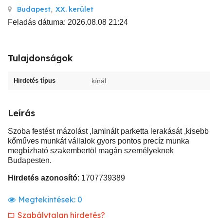
Budapest
,
XX. kerület
Feladás dátuma: 2026.08.08 21:24
Tulajdonságok
Hirdetés típus
kínál
Leírás
Szoba festést mázolást ,laminált parketta lerakását ,kisebb
kőműves munkát vállalok gyors pontos precíz munka
megbízható szakembertöl magán személyeknek
Budapesten.
Hirdetés azonosító
: 1707739389
Megtekintések:
0
Szabálytalan hirdetés?