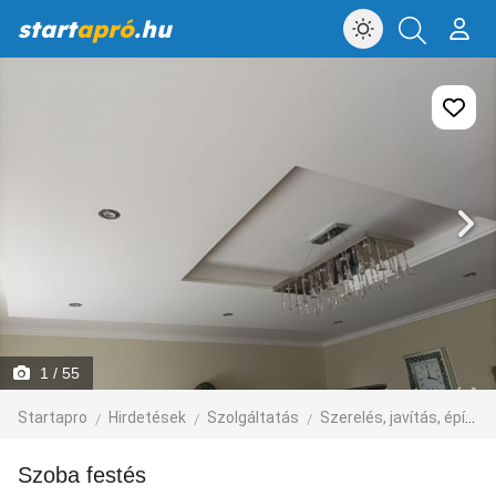
start
apró
.hu
1
/ 55
Startapro
Hirdetések
Szolgáltatás
Szerelés, javítás, építkezés
Szoba festés