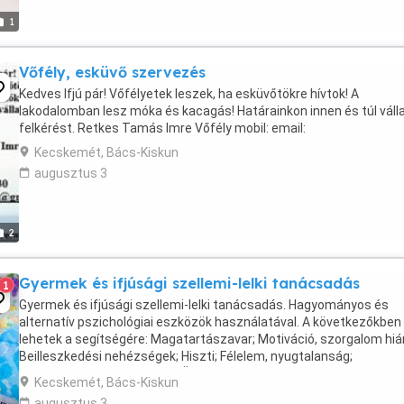
1
Vőfély, esküvő szervezés
Kedves Ifjú pár! Vőfélyetek leszek, ha esküvőtökre hívtok! A
lakodalomban lesz móka és kacagás! Határainkon innen és túl váll
felkérést. Retkes Tamás Imre Vőfély mobil: email:
Kecskemét, Bács-Kiskun
augusztus 3
2
Gyermek és ifjúsági szellemi-lelki tanácsadás
1
Gyermek és ifjúsági szellemi-lelki tanácsadás. Hagyományos és
alternatív pszichológiai eszközök használatával. A következőkben
lehetek a segítségére: Magatartászavar; Motiváció, szorgalom hiá
Beilleszkedési nehézségek; Hiszti; Félelem, nyugtalanság;
Kommunikációs problémák; Önbizalomhiány; Szorongás; ...
Kecskemét, Bács-Kiskun
augusztus 3