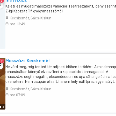
masszázs. .
1
Keleti, és nyugati masszázs variaciói! Testreszabott, igény szerint
Z-ig! Képzett Fifi gyógymasszőrtől!
Kecskemét, Bács-Kiskun
ma 13:49
Masszázs Kecskemét
7
Ne várd meg, míg tested kér adj neki időben törődést. A mindenna
rohanásában könnyű elveszíteni a kapcsolatot önmagaddal. A
masszázs segít megállni, elcsendesedni és újra ráhangolódni a te
üzeneteire. Nem csupán ellazít, hanem helyreállítja az egyensúlyt,
erősíti az immunrendszert, és támogatja ...
Kecskemét, Bács-Kiskun
ma 07:09
2