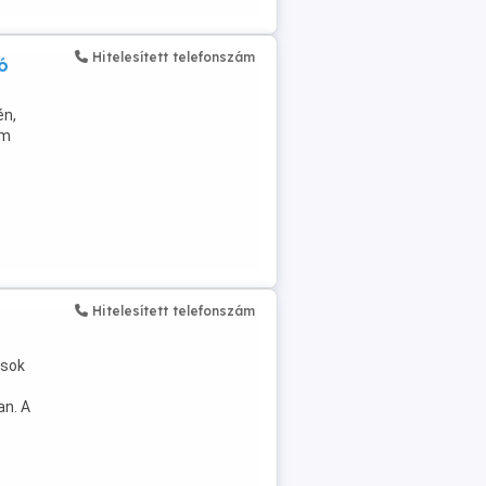
Hitelesített telefonszám
ó
én,
om
Hitelesített telefonszám
?
ások
an. A