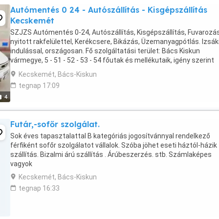
Autómentés 0 24 - Autószállítás - Kisgépszállítás
Kecskemét
SZJZS Autómentés 0-24, Autószállítás, Kisgépszállítás, Fuvarozá
nyitott rakfelülettel, Kerékcsere, Bikázás, Üzemanyagpótlás. Izsák
indulással, országosan. Fő szolgáltatási terület: Bács Kiskun
vármegye, 5 - 51 - 52 - 53 - 54 főutak és mellékutaik, igény szerint
országosan. Számlaképesen, bankkártyás ...
Kecskemét, Bács-Kiskun
tegnap 17:09
4
Futár,-sofőr szolgálat.
Sok éves tapasztalattal B kategóriás jogosítvánnyal rendelkező
férfiként sofőr szolgálatot vállalok. Szóba jöhet eseti háztól-házik
szállítás. Bizalmi árú szállítás . Árúbeszerzés. stb. Számlaképes
vagyok
Kecskemét, Bács-Kiskun
tegnap 16:33