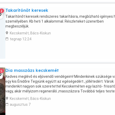
Takarítónőt keresek
2
Takarítónőt keresek rendszeres takarításra, megbízható igényes 
személyében. Kb heti 1 alkalommal. Részleteket üzenetben
megbeszéljük.
Kecskemét, Bács-Kiskun
tegnap 12:24
Dia masszázs kecskemét
21
Kedves meglévő és eljövendő vendégeim! Mindenkinek szüksége v
egy kis Énidőre Tegyünk együtt az egéségedért , jóllétedért. Várok
mindenkit nagyon sok szeretettel Kecskeméten egy lazitó- frissit
vagy, akár mélyizom regeneráló ,masszázsra Továbbá teljes teste
lelket megnyugtató érziki pihentető ...
Kecskemét, Bács-Kiskun
augusztus 7