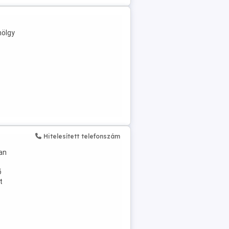
hölgy
Hitelesített telefonszám
an
ő
t