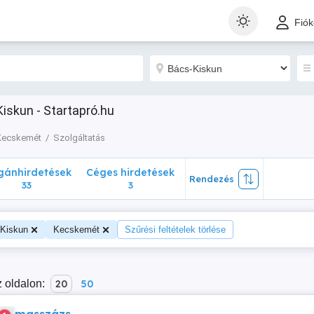
nhirdetések
Céges hirdetések
Rendezés
Fió
33
3
iskun - Startapró.hu
Kecskemét
Szolgáltatás
ánhirdetések
Céges hirdetések
Rendezés
33
3
Kiskun
Kecskemét
Szűrési feltételek törlése
 oldalon:
20
50