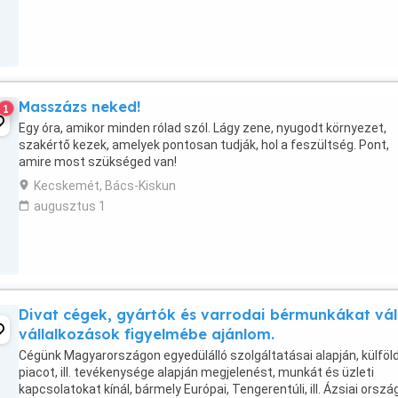
Masszázs neked!
1
Egy óra, amikor minden rólad szól. Lágy zene, nyugodt környezet,
szakértő kezek, amelyek pontosan tudják, hol a feszültség. Pont,
amire most szükséged van!
Kecskemét, Bács-Kiskun
augusztus 1
Divat cégek, gyártók és varrodai bérmunkákat vál
vállalkozások figyelmébe ajánlom.
Cégünk Magyarországon egyedülálló szolgáltatásai alapján, külföld
piacot, ill. tevékenysége alapján megjelenést, munkát és üzleti
kapcsolatokat kínál, bármely Európai, Tengerentúli, ill. Ázsiai orszá