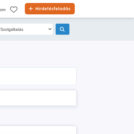
Hirdetésfeladás
kom