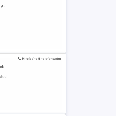
 A-
Hitelesített telefonszám
pok
sted