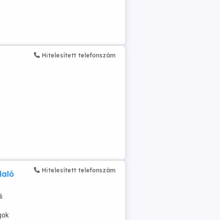
Hitelesített telefonszám
Hitelesített telefonszám
laló
i
gok