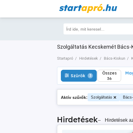
start
apró
.hu
Összes
Magá
Szűrők
3
36
Szolgáltatás Kecskemét Bács-K
Startapró
Hirdetések
Bács-Kiskun
Összes
Mag
Szűrők
3
36
Aktív szűrők:
Szolgáltatás
Bács-
Hirdetések
–
Hirdetések az