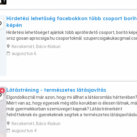
7
Hirdetési lehetőség facebokkon több csoport borít
képén
Hirdetési lehetőséget ajánlok több apróhirdető csoport, borító kép
orsz gosan aprocsiga.hu csoportoknál. szupercsigakukacgmail.c
Kecskemét, Bács-Kiskun
augusztus 6
Látástréning - természetes látásjavítás
4
Elgondolkoztál már azon, hogy mi állhat a látásromlás hátterében
Miért van az, hogy egyesek még idős korukban is élesen látnak, m
már gyermekkorban szemüveget kapnak? Látástrénerként
felnőtteknek és gyerekeknek segítek a természetes látásjavításb
látástréning terápia amit kínálok neked, ...
Kecskemét, Bács-Kiskun
augusztus 4