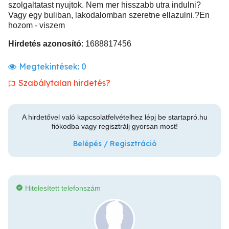
szolgaltatast nyujtok. Nem mer hisszabb utra indulni?
Vagy egy buliban, lakodalomban szeretne ellazulni.?En
hozom - viszem
Hirdetés azonosító
: 1688817456
Megtekintések:
0
Szabálytalan hirdetés?
A hirdetővel való kapcsolatfelvételhez lépj be startapró.hu
fiókodba vagy regisztrálj gyorsan most!
Belépés / Regisztráció
Hitelesített telefonszám