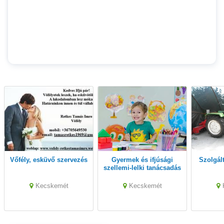
Vőfély, esküvő szervezés
Gyermek és ifjúsági
szolgá
szellemi-lelki tanácsadás
Kecskemét
Kecskemét