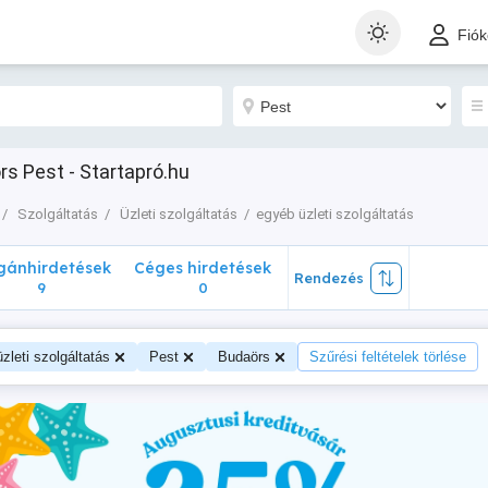
nhirdetések
Céges hirdetések
Rendezés
Fió
9
0
rs Pest - Startapró.hu
Szolgáltatás
Üzleti szolgáltatás
egyéb üzleti szolgáltatás
ánhirdetések
Céges hirdetések
Rendezés
9
0
zleti szolgáltatás
Pest
Budaörs
Szűrési feltételek törlése