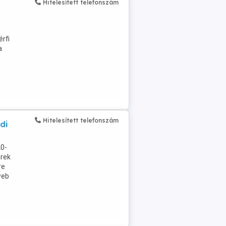
Hitelesített telefonszám
rfi
a
Hitelesített telefonszám
di
20-
erek
re
web