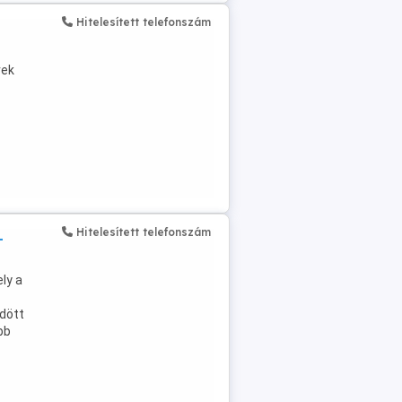
Hitelesített telefonszám
rek
Hitelesített telefonszám
-
ly a
ődött
bb