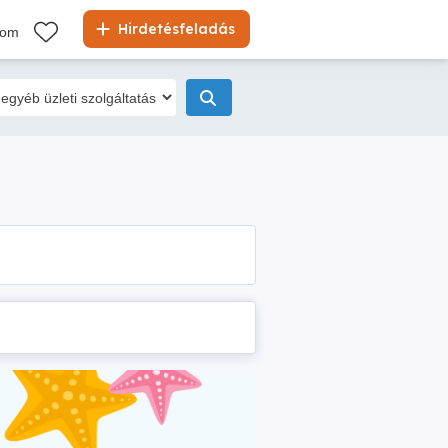
Hirdetésfeladás
kom