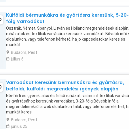
Külföldi bérmunkákra és gyártásra keresünk, 5-20-
főig varrodákat
Osztrák, Német, Spanyol, Litván és Holland megrendelések alapján
ruházatok és textíliák varrására keresünk varrodákat. Bővebb infó
oldalunkon, vagy telefonon kérhető, ha jó kapcsolatokat keres és
munkát.
Budaörs, Pest
július 6
Varrodákat keresünk bérmunkákra és gyártásra,
belföldi, külföldi megrendelési igények alapján
Női-férfi és gyerek, alsó és felső ruházat, valamint textíliák varrás
és gyártásához keresünk varrodákat, 3-20-főig Bővebb infó a
megrendelésekről a web oldalunkon talál, vagy telefonon elérhet, h
munkát keres.
Budaörs, Pest
június 25