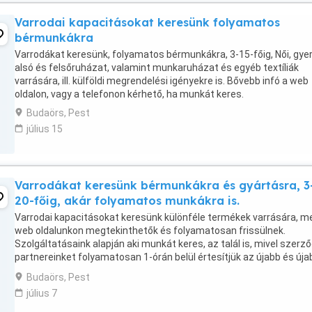
Varrodai kapacitásokat keresünk folyamatos
bérmunkákra
Varrodákat keresünk, folyamatos bérmunkákra, 3-15-főig, Női, gye
alsó és felsőruházat, valamint munkaruházat és egyéb textíliák
varrására, ill. külföldi megrendelési igényekre is. Bővebb infó a web
oldalon, vagy a telefonon kérhető, ha munkát keres.
Budaörs, Pest
július 15
Varrodákat keresünk bérmunkákra és gyártásra, 3
20-főig, akár folyamatos munkákra is.
Varrodai kapacitásokat keresünk különféle termékek varrására, me
web oldalunkon megtekinthetők és folyamatosan frissülnek.
Szolgáltatásaink alapján aki munkát keres, az talál is, mivel szerz
partnereinket folyamatosan 1-órán belül értesítjük az újabb és úja
megrendelési igényekről, mely alapján ...
Budaörs, Pest
július 7