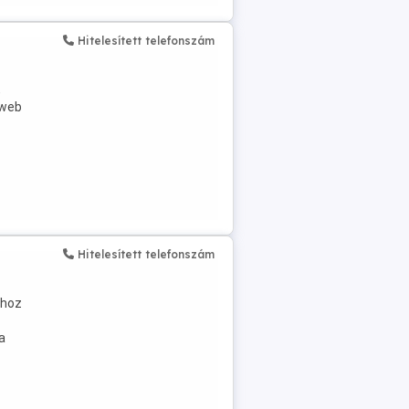
Hitelesített telefonszám
,
 web
Hitelesített telefonszám
ához
a