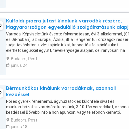
Külföldi piacra jutást kínálunk varrodák részére,
Magyarországon egyedülálló szolgáltatásunk alap
Varrodai Képviseletünk évente folyamatosan, évi 3-alkalommal, (01
és 08-hóban), az Európai, Ázsiai, ill. a Tengerentúli országok részér
tudja továbbítani üzleti ajánlatukat, kapacitás felajánlásukat
elérhetőségükkel együtt, tevékenysége alapján, célirányosan, ha
külföldi munkát, ill. kapcsolatokat ...
Budaörs, Pest
június 24
Bérmunkákat kínálunk varrodáknak, azonnali
kezdéssel
Női és gyerek fehérnemű, ágyhuzatok és különféle divat és
munkaruházatok varrására keresünk, 3-10-fős varrodákat, azonnal
kezdéssel Bővebb infó a honlapunkon, vagy telefonon kérhető.
Budaörs, Pest
június 18