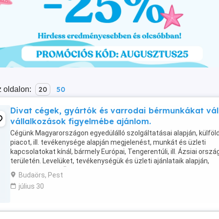
 oldalon:
20
50
Divat cégek, gyártók és varrodai bérmunkákat vál
vállalkozások figyelmébe ajánlom.
Cégünk Magyarországon egyedülálló szolgáltatásai alapján, külföld
piacot, ill. tevékenysége alapján megjelenést, munkát és üzleti
kapcsolatokat kínál, bármely Európai, Tengerentúli, ill. Ázsiai orszá
területén. Levelüket, tevékenységük és üzleti ajánlataik alapján,
célirányosan, az Önök elérhetőségével ...
Budaörs, Pest
július 30