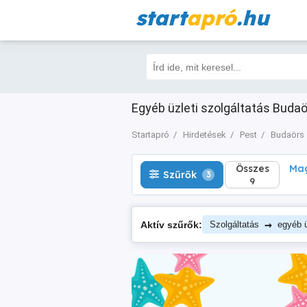
start
apró
.hu
Összes
Magá
Szűrők
3
9
Egyéb üzleti szolgáltatás Budaö
Startapró
Hirdetések
Pest
Budaörs
Összes
Mag
Szűrők
3
9
→
Aktív szűrők:
Szolgáltatás
egyéb ü