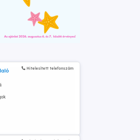
Hitelesített telefonszám
laló
i
gok