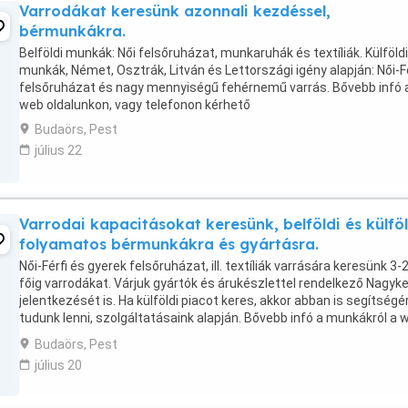
Varrodákat keresünk azonnali kezdéssel,
bérmunkákra.
Belföldi munkák: Női felsőruházat, munkaruhák és textíliák. Külföldi
munkák, Német, Osztrák, Litván és Lettországi igény alapján: Női-Fé
felsőruházat és nagy mennyiségű fehérnemű varrás. Bővebb infó 
web oldalunkon, vagy telefonon kérhető
Budaörs, Pest
július 22
Varrodai kapacitásokat keresünk, belföldi és külföl
folyamatos bérmunkákra és gyártásra.
Női-Férfi és gyerek felsőruházat, ill. textíliák varrására keresünk 3-
főig varrodákat. Várjuk gyártók és árukészlettel rendelkező Nagyk
jelentkezését is. Ha külföldi piacot keres, akkor abban is segítségé
tudunk lenni, szolgáltatásaink alapján. Bővebb infó a munkákról a 
oldalunkon található, ...
Budaörs, Pest
július 20