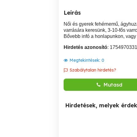
Leírás
Női és gyerek fehérnemű, ágyhuza
varrására keresünk, 3-10-fős varr
Bővebb infó a honlapunkon, vagy 
Hirdetés azonosító
: 175497033
Megtekintések:
0
Szabálytalan hirdetés?
Mutasd
Hirdetések, melyek érde