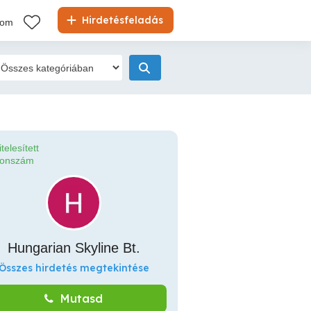
Hirdetésfeladás
kom
itelesített
fonszám
Hungarian Skyline Bt.
Összes hirdetés megtekintése
Mutasd