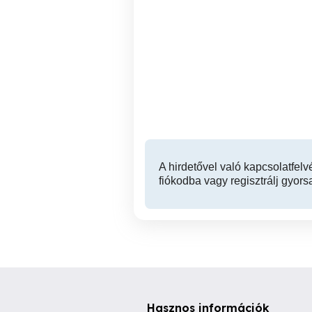
Divat cégek, gyártók és
Varrodá
varrodai bérmunkákat
vállaló vállalkozások
figyelmébe ajánlom.
Budaörs
A hirdetővel való kapcsolatfelv
fiókodba vagy regisztrálj gyors
Hasznos információk