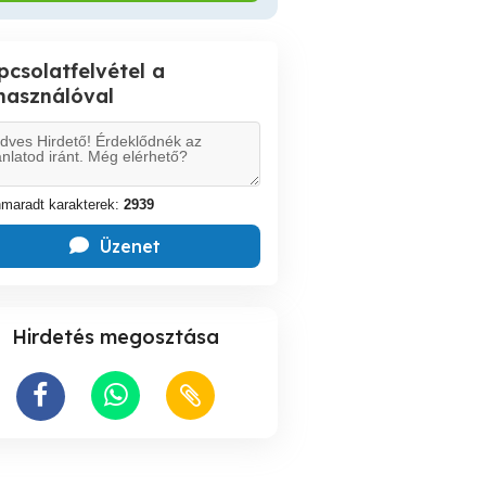
pcsolatfelvétel a
lhasználóval
maradt karakterek:
2939
Üzenet
Hirdetés megosztása