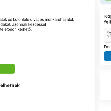
Ka
tok és különféle divat és munkaruházatok
fe
odákat, azonnali kezdéssel
telefonon kérhető.
1
Fenn
kelhetnek