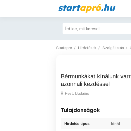
start
apró
.hu
Startapro
Hirdetések
Szolgáltatás
Bérmunkákat kínálunk varrodáknak,
azonnali kezdéssel
Pest
,
Budaörs
Tulajdonságok
Hirdetés típus
kínál