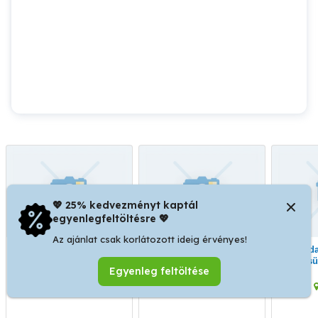
💖 25% kedvezményt kaptál
egyenlegfeltöltésre 💖
Az ajánlat csak korlátozott ideig érvényes!
Divat cégek, gyártók és
Varrodákat keresünk
Varrodai kapacitásokat
varrodai bérmunkákat
azonnali kezdéssel,
keresü
Egyenleg feltöltése
vállaló vállalkozások
bérmunkákra.
külfö
figyelmébe ajánlom.
bér
Budaörs
Budaörs
g