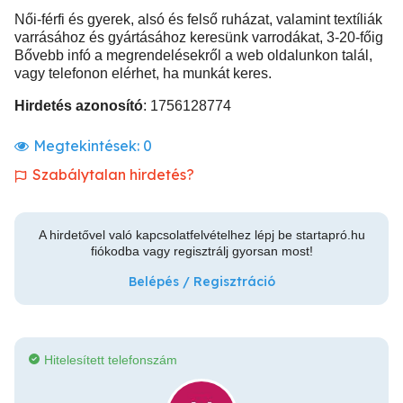
Női-férfi és gyerek, alsó és felső ruházat, valamint textíliák
varrásához és gyártásához keresünk varrodákat, 3-20-főig
Bővebb infó a megrendelésekről a web oldalunkon talál,
vagy telefonon elérhet, ha munkát keres.
Hirdetés azonosító
: 1756128774
Megtekintések:
0
Szabálytalan hirdetés?
A hirdetővel való kapcsolatfelvételhez lépj be startapró.hu
fiókodba vagy regisztrálj gyorsan most!
Belépés / Regisztráció
Hitelesített telefonszám