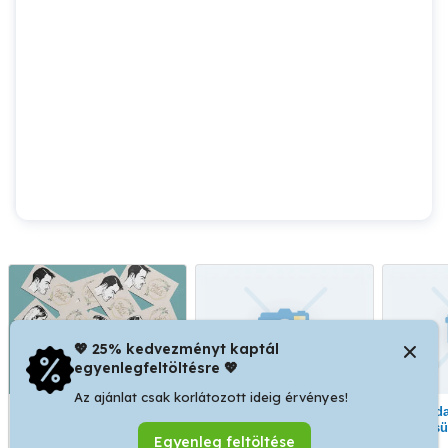
💖 25% kedvezményt kaptál
egyenlegfeltöltésre 💖
Az ajánlat csak korlátozott ideig érvényes!
Karikatúrarajzolás az
Varrodákat keresünk
Varrodai kapacitásokat
Esküvődön!
azonnali kezdéssel,
keresü
Egyenleg feltöltése
bérmunkákra.
külfö