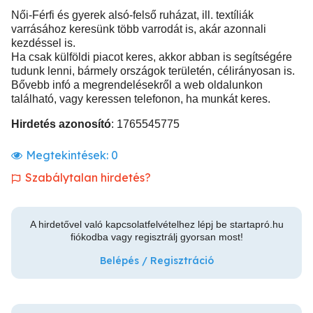
Női-Férfi és gyerek alsó-felső ruházat, ill. textíliák
varrásához keresünk több varrodát is, akár azonnali
kezdéssel is.
Ha csak külföldi piacot keres, akkor abban is segítségére
tudunk lenni, bármely országok területén, célirányosan is.
Bővebb infó a megrendelésekről a web oldalunkon
található, vagy keressen telefonon, ha munkát keres.
Hirdetés azonosító
: 1765545775
Megtekintések:
0
Szabálytalan hirdetés?
A hirdetővel való kapcsolatfelvételhez lépj be startapró.hu
fiókodba vagy regisztrálj gyorsan most!
Belépés / Regisztráció