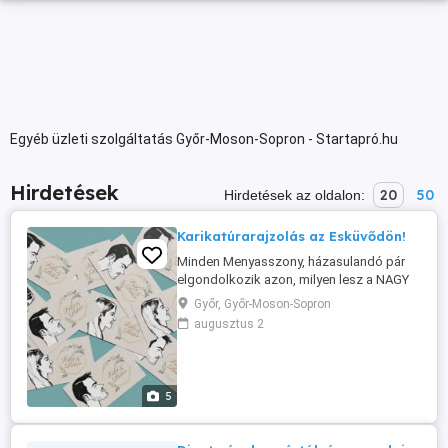
Egyéb üzleti szolgáltatás Győr-Moson-Sopron - Startapró.hu
Hirdetések
20
50
Hirdetések az oldalon:
Karikatúrarajzolás az Esküvődön!
Minden Menyasszony, házasulandó pár
elgondolkozik azon, milyen lesz a NAGY
NAP, milyel szolgáltatók, milyen attrakciók
Győr, Győr-Moson-Sopron
emelhetnék még jobban e csodás napjuk
augusztus 2
fényét. Amennyiben tényleg egyedi és
felejthetetlen ajándékot szeretnétek adni
a násznépnek, ami 100% személyre
szabott és utánozhatatlan, ...
5