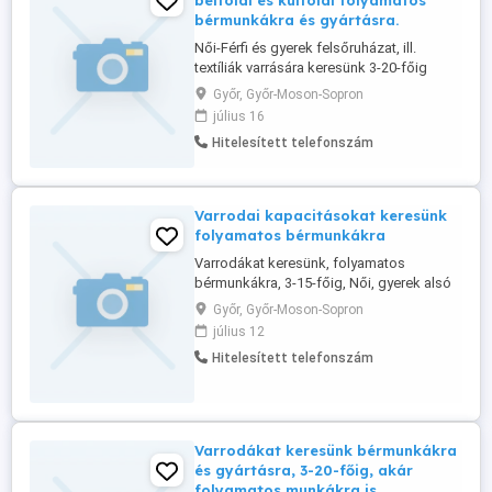
belföldi és külföldi folyamatos
bérmunkákra és gyártásra.
Női-Férfi és gyerek felsőruházat, ill.
textíliák varrására keresünk 3-20-főig
varrodákat. Várjuk gyártók és
Győr, Győr-Moson-Sopron
árukészlettel rendelkező Nagykerek
július 16
jelentkezését is. Ha külföldi piacot keres,
Hitelesített telefonszám
akkor abban is segítségére tudunk lenni,
szolgáltatásaink alapján. Bővebb infó a
munkákról a web oldalunkon található, ...
Varrodai kapacitásokat keresünk
folyamatos bérmunkákra
Varrodákat keresünk, folyamatos
bérmunkákra, 3-15-főig, Női, gyerek alsó
és felsőruházat, valamint munkaruházat
Győr, Győr-Moson-Sopron
és egyéb textíliák varrására, ill. külföldi
július 12
megrendelési igényekre is. Bővebb infó a
Hitelesített telefonszám
web oldalon, vagy a telefonon kérhető, ha
munkát keres.
Varrodákat keresünk bérmunkákra
és gyártásra, 3-20-főig, akár
folyamatos munkákra is.