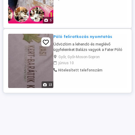
fényét. Amennyiben tényleg egyedi és
felejthetetlen ajándékot szeretnétek adni
a násznépnek, ami 100% személyre
szabott és utánozhatatlan, ...
5
Póló feliratkozás nyomtatás
Üdvözlöm a lehendö és meglévő
ügyfeleinket Balázs vagyok a Fater Póló
tol válalom cégek vállalkozások
Győr, Győr-Moson-Sopron
egyesületek magán személy részére póló
június 10
pulóver munkás ruhák feliratkozás
Hitelesített telefonszám
szülinapi párna bögre puzzle baseball
sapka nyomtatás melette rendelhetők
egyedi ajándék tárgyak bögre puzzle dísz
13
párna hozott ...