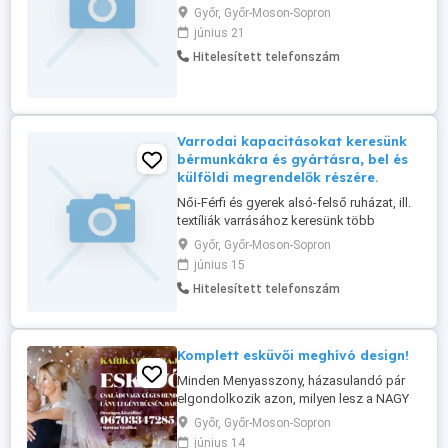
varrására keresünk, 3-10-fős varrodákat,
Győr, Győr-Moson-Sopron
azonnali kezdéssel Bővebb infó a
június 21
honlapunkon, vagy telefonon kérhető.
Hitelesített telefonszám
Varrodai kapacitásokat keresünk
bérmunkákra és gyártásra, bel és
külföldi megrendelők részére.
Női-Férfi és gyerek alsó-felső ruházat, ill.
textíliák varrásához keresünk több
varrodát is, akár azonnali kezdéssel is. Ha
Győr, Győr-Moson-Sopron
csak külföldi piacot keres, akkor abban is
június 15
segítségére tudunk lenni, bármely
Hitelesített telefonszám
országok területén, célirányosan is.
Bővebb infó a megrendelésekről a web
oldalunkon található, vagy ...
Komplett esküvői meghívó design!
Minden Menyasszony, házasulandó pár
elgondolkozik azon, milyen lesz a NAGY
NAP, milyel szolgáltatók, milyen attrakciók
Győr, Győr-Moson-Sopron
emelhetnék még jobban e csodás napjuk
június 14