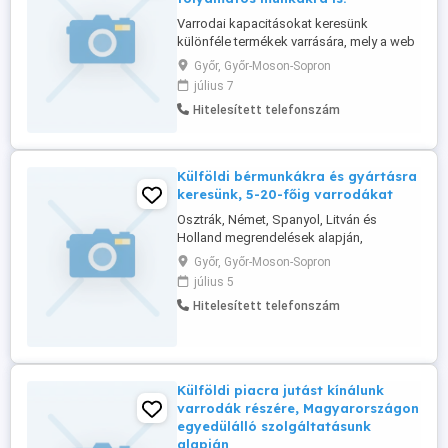
Varrodai kapacitásokat keresünk
különféle termékek varrására, mely a web
oldalunkon megtekinthetők és
Győr, Győr-Moson-Sopron
folyamatosan frissülnek. Szolgáltatásaink
július 7
alapján aki munkát keres, az talál is, mivel
Hitelesített telefonszám
szerződött partnereinket folyamatosan 1-
órán belül értesítjük az újabb és újabb
megrendelési igényekről, mely alapján ...
Külföldi bérmunkákra és gyártásra
keresünk, 5-20-főig varrodákat
Osztrák, Német, Spanyol, Litván és
Holland megrendelések alapján,
ruházatok és textíliák varrására keresünk
Győr, Győr-Moson-Sopron
varrodákat. Bővebb infó web oldalunkon,
július 5
vagy telefonon kérhető, ha jó
Hitelesített telefonszám
kapcsolatokat keres és munkát.
Külföldi piacra jutást kínálunk
varrodák részére, Magyarországon
egyedülálló szolgáltatásunk
alapján