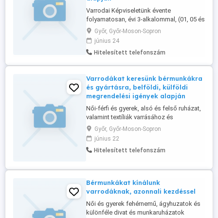
Varrodai Képviseletünk évente
folyamatosan, évi 3-alkalommal, (01, 05 és
08-hóban), az Európai, Ázsiai, ill. a
Győr, Győr-Moson-Sopron
Tengerentúli országok részére tudja
június 24
továbbítani üzleti ajánlatukat, kapacitás
Hitelesített telefonszám
felajánlásukat elérhetőségükkel együtt,
tevékenysége alapján, célirányosan, ha
külföldi munkát, ill. kapcsolatokat ...
Varrodákat keresünk bérmunkákra
és gyártásra, belföldi, külföldi
megrendelési igények alapján
Női-férfi és gyerek, alsó és felső ruházat,
valamint textíliák varrásához és
gyártásához keresünk varrodákat, 3-20-
Győr, Győr-Moson-Sopron
főig Bővebb infó a megrendelésekről a
június 22
web oldalunkon talál, vagy telefonon
Hitelesített telefonszám
elérhet, ha munkát keres.
Bérmunkákat kínálunk
varrodáknak, azonnali kezdéssel
Női és gyerek fehérnemű, ágyhuzatok és
különféle divat és munkaruházatok