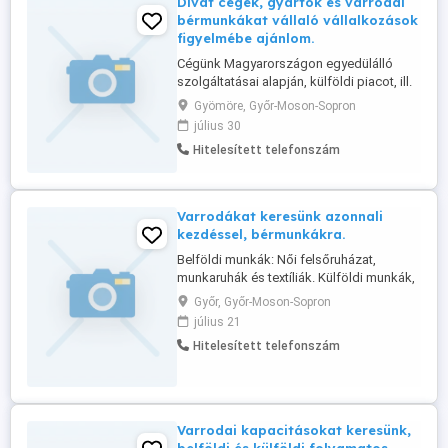
Divat cégek, gyártók és varrodai
bérmunkákat vállaló vállalkozások
figyelmébe ajánlom.
Cégünk Magyarországon egyedülálló
szolgáltatásai alapján, külföldi piacot, ill.
tevékenysége alapján megjelenést,
Gyömöre, Győr-Moson-Sopron
munkát és üzleti kapcsolatokat kínál,
július 30
bármely Európai, Tengerentúli, ill. Ázsiai
Hitelesített telefonszám
országok területén. Levelüket,
tevékenységük és üzleti ajánlataik alapján,
célirányosan, az Önök elérhetőségével ...
Varrodákat keresünk azonnali
kezdéssel, bérmunkákra.
Belföldi munkák: Női felsőruházat,
munkaruhák és textíliák. Külföldi munkák,
Német, Osztrák, Litván és Lettországi
Győr, Győr-Moson-Sopron
igény alapján: Női-Férfi felsőruházat és
július 21
nagy mennyiségű fehérnemű varrás.
Hitelesített telefonszám
Bővebb infó a web oldalunkon, vagy
telefonon kérhető
Varrodai kapacitásokat keresünk,