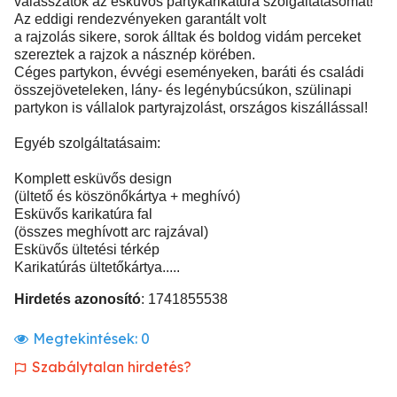
válasszátok az esküvős partykarikatúra szolgáltatásomat!
Az eddigi rendezvényeken garantált volt
a rajzolás sikere, sorok álltak és boldog vidám perceket
szereztek a rajzok a násznép körében.
Céges partykon, évvégi eseményeken, baráti és családi
összejöveteleken, lány- és legénybúcsúkon, szülinapi
partykon is vállalok partyrajzolást, országos kiszállással!
Egyéb szolgáltatásaim:
Komplett esküvős design
(ültető és köszönőkártya + meghívó)
Esküvős karikatúra fal
(összes meghívott arc rajzával)
Esküvős ültetési térkép
Karikatúrás ültetőkártya.....
Hirdetés azonosító
: 1741855538
Megtekintések:
0
Szabálytalan hirdetés?