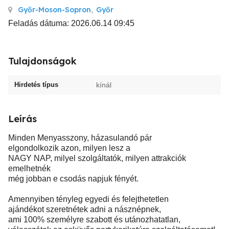
Győr-Moson-Sopron
,
Győr
Feladás dátuma: 2026.06.14 09:45
Tulajdonságok
Hirdetés típus
kínál
Leírás
Minden Menyasszony, házasulandó pár
elgondolkozik azon, milyen lesz a
NAGY NAP, milyel szolgáltatók, milyen attrakciók
emelhetnék
még jobban e csodás napjuk fényét.
Amennyiben tényleg egyedi és felejthetetlen
ajándékot szeretnétek adni a násznépnek,
ami 100% személyre szabott és utánozhatatlan,