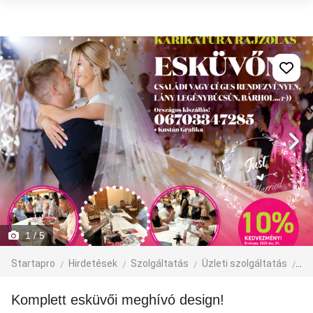
1
/ 5
Startapro
Hirdetések
Szolgáltatás
Üzleti szolgáltatás
eg
Komplett esküvői meghívó design!