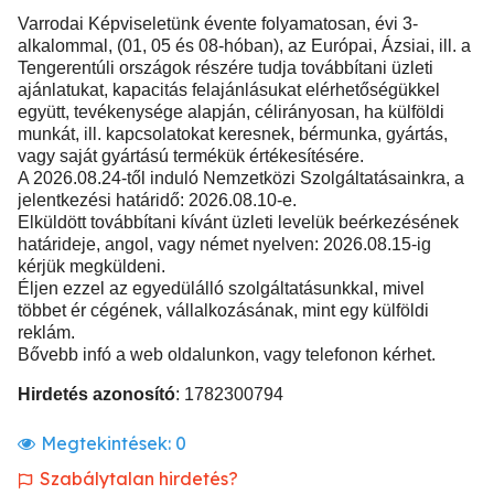
Varrodai Képviseletünk évente folyamatosan, évi 3-
alkalommal, (01, 05 és 08-hóban), az Európai, Ázsiai, ill. a
Tengerentúli országok részére tudja továbbítani üzleti
ajánlatukat, kapacitás felajánlásukat elérhetőségükkel
együtt, tevékenysége alapján, célirányosan, ha külföldi
munkát, ill. kapcsolatokat keresnek, bérmunka, gyártás,
vagy saját gyártású termékük értékesítésére.
A 2026.08.24-től induló Nemzetközi Szolgáltatásainkra, a
jelentkezési határidő: 2026.08.10-e.
Elküldött továbbítani kívánt üzleti levelük beérkezésének
határideje, angol, vagy német nyelven: 2026.08.15-ig
kérjük megküldeni.
Éljen ezzel az egyedülálló szolgáltatásunkkal, mivel
többet ér cégének, vállalkozásának, mint egy külföldi
reklám.
Bővebb infó a web oldalunkon, vagy telefonon kérhet.
Hirdetés azonosító
: 1782300794
Megtekintések:
0
Szabálytalan hirdetés?