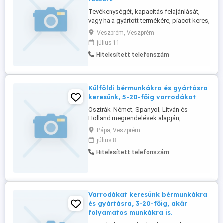
Tevékenységét, kapacitás felajánlását,
vagy ha a gyártott termékére, piacot keres,
bármely Európai, Tengerentúli és Ázsiai
Veszprém, Veszprém
országok területén, akkor azt,
július 11
célirányosan továűbbítani tudjuk,
Hitelesített telefonszám
elérhetőségével, szolgáltatásaink alapján.
A 2025.08.10-től induló Nemzetközi
Szolgáltatásainkra, a jelentkezési ...
Külföldi bérmunkákra és gyártásra
keresünk, 5-20-főig varrodákat
Osztrák, Német, Spanyol, Litván és
Holland megrendelések alapján,
ruházatok és textíliák varrására keresünk
Pápa, Veszprém
varrodákat. Bővebb infó web oldalunkon,
július 8
vagy telefonon kérhető, ha jó
Hitelesített telefonszám
kapcsolatokat keres és munkát.
Varrodákat keresünk bérmunkákra
és gyártásra, 3-20-főig, akár
folyamatos munkákra is.