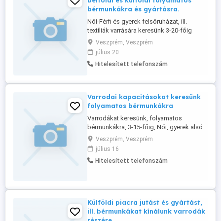
belföldi és külföldi folyamatos
bérmunkákra és gyártásra.
Női-Férfi és gyerek felsőruházat, ill.
textíliák varrására keresünk 3-20-főig
varrodákat. Várjuk gyártók és
Veszprém, Veszprém
árukészlettel rendelkező Nagykerek
július 20
jelentkezését is. Ha külföldi piacot keres,
Hitelesített telefonszám
akkor abban is segítségére tudunk lenni,
szolgáltatásaink alapján. Bővebb infó a
munkákról a web oldalunkon található, ...
Varrodai kapacitásokat keresünk
folyamatos bérmunkákra
Varrodákat keresünk, folyamatos
bérmunkákra, 3-15-főig, Női, gyerek alsó
és felsőruházat, valamint munkaruházat
Veszprém, Veszprém
és egyéb textíliák varrására, ill. külföldi
július 16
megrendelési igényekre is. Bővebb infó a
Hitelesített telefonszám
web oldalon, vagy a telefonon kérhető, ha
munkát keres.
Külföldi piacra jutást és gyártást,
ill. bérmunkákat kínálunk varrodák
részére