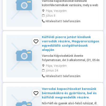
Varrodai kapacitásokat keresünk
különféle termékek varrására, mely a web
oldalunkon megtekinthetők és
Pápa, Veszprém
folyamatosan frissülnek. Szolgáltatásaink
július 8
alapján aki munkát keres, az talál is, mivel
Hitelesített telefonszám
szerződött partnereinket folyamatosan 1-
órán belül értesítjük az újabb és újabb
megrendelési igényekről, mely alapján ...
Külföldi piacra jutást kínálunk
varrodák részére, Magyarországon
egyedülálló szolgáltatásunk
alapján
Varrodai Képviseletünk évente
folyamatosan, évi 3-alkalommal, (01, 05 és
08-hóban), az Európai, Ázsiai, ill. a
Pápa, Veszprém
Tengerentúli országok részére tudja
június 24
továbbítani üzleti ajánlatukat, kapacitás
Hitelesített telefonszám
felajánlásukat elérhetőségükkel együtt,
tevékenysége alapján, célirányosan, ha
külföldi munkát, ill. kapcsolatokat ...
Varrodai kapacitásokat keresünk
bérmunkákra és gyártásra, bel és
külföldi megrendelők részére.
Női-Férfi és gyerek alsó-felső ruházat, ill.