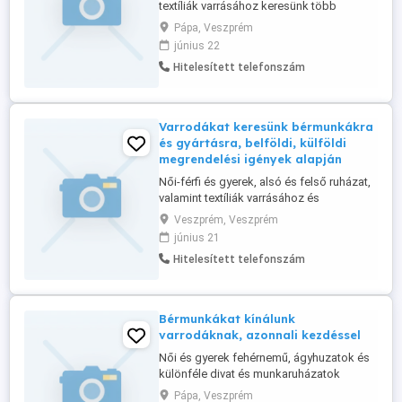
textíliák varrásához keresünk több
varrodát is, akár azonnali kezdéssel is. Ha
Pápa, Veszprém
csak külföldi piacot keres, akkor abban is
június 22
segítségére tudunk lenni, bármely
Hitelesített telefonszám
országok területén, célirányosan is.
Bővebb infó a megrendelésekről a web
oldalunkon található, vagy ...
Varrodákat keresünk bérmunkákra
és gyártásra, belföldi, külföldi
megrendelési igények alapján
Női-férfi és gyerek, alsó és felső ruházat,
valamint textíliák varrásához és
gyártásához keresünk varrodákat, 3-20-
Veszprém, Veszprém
főig Bővebb infó a megrendelésekről a
június 21
web oldalunkon talál, vagy telefonon
Hitelesített telefonszám
elérhet, ha munkát keres.
Bérmunkákat kínálunk
varrodáknak, azonnali kezdéssel
Női és gyerek fehérnemű, ágyhuzatok és
különféle divat és munkaruházatok
varrására keresünk, 3-10-fős varrodákat,
Pápa, Veszprém