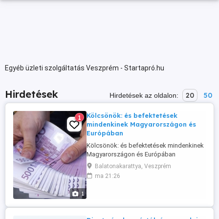
Egyéb üzleti szolgáltatás Veszprém - Startapró.hu
Hirdetések
20
50
Hirdetések az oldalon:
Kölcsönök: és befektetések
1
mindenkinek Magyarországon és
Európában
Kölcsönök: és befektetések mindenkinek
Magyarországon és Európában
Finanszírozást keres vállalkozás
Balatonakarattya, Veszprém
indításához, kereskedelmi tevékenység
ma 21:26
elindításához, mezőgazdasági
befektetéshez, ingatlanbefektetéshez,
1
házvásárláshoz, építőanyagok,
mezőgazdasági felszerelések
vásárlásához, adósságok törlesztéséhez