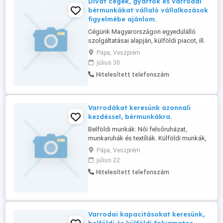
Divat cégek, gyártók és varrodai
...
bérmunkákat vállaló vállalkozások
figyelmébe ajánlom.
Cégünk Magyarországon egyedülálló
szolgáltatásai alapján, külföldi piacot, ill.
tevékenysége alapján megjelenést,
Pápa, Veszprém
munkát és üzleti kapcsolatokat kínál,
július 30
bármely Európai, Tengerentúli, ill. Ázsiai
Hitelesített telefonszám
országok területén. Levelüket,
tevékenységük és üzleti ajánlataik alapján,
célirányosan, az Önök elérhetőségével ...
Varrodákat keresünk azonnali
kezdéssel, bérmunkákra.
Belföldi munkák: Női felsőruházat,
munkaruhák és textíliák. Külföldi munkák,
Német, Osztrák, Litván és Lettországi
Pápa, Veszprém
igény alapján: Női-Férfi felsőruházat és
július 22
nagy mennyiségű fehérnemű varrás.
Hitelesített telefonszám
Bővebb infó a web oldalunkon, vagy
telefonon kérhető
Varrodai kapacitásokat keresünk,