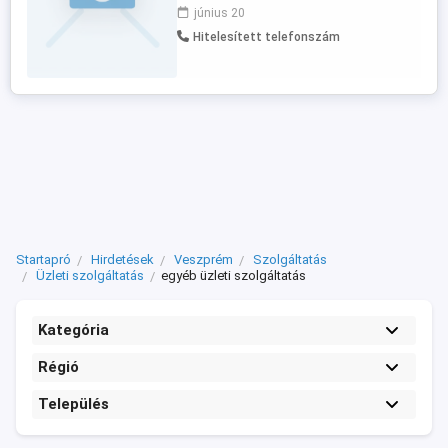
azonnali kezdéssel Bővebb infó a
június 20
honlapunkon, vagy telefonon kérhető.
Hitelesített telefonszám
Startapró
Hirdetések
Veszprém
Szolgáltatás
Üzleti szolgáltatás
egyéb üzleti szolgáltatás
Kategória
Régió
Település