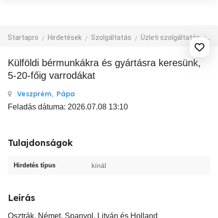
Startapro
Hirdetések
Szolgáltatás
Üzleti szolgáltatás
eg
Külföldi bérmunkákra és gyártásra keresünk,
5-20-főig varrodákat
Veszprém
,
Pápa
Feladás dátuma: 2026.07.08 13:10
Tulajdonságok
Hirdetés típus
kínál
Leírás
Osztrák, Német, Spanyol, Litván és Holland