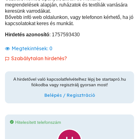
megrendelések alapján, ruházatok és textíliák varrására
keresünk varrodákat.
Bővebb infó web oldalunkon, vagy telefonon kérhető, ha jó
kapcsolatokat keres és munkát.
Hirdetés azonosító
: 1757593430
Megtekintések:
0
Szabálytalan hirdetés?
A hirdetővel való kapcsolatfelvételhez lépj be startapró.hu
fiókodba vagy regisztrálj gyorsan most!
Belépés / Regisztráció
Hitelesített telefonszám