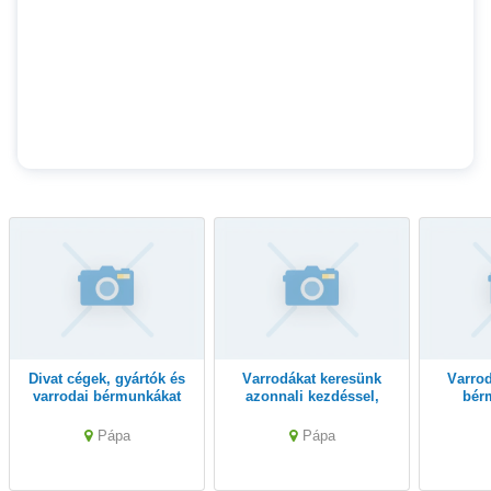
Divat cégek, gyártók és
Varrodákat keresünk
Varrodákat keresünk
varrodai bérmunkákat
azonnali kezdéssel,
bér
vállaló vállalkozások
bérmunkákra.
gyártásr
figyelmébe ajánlom.
folyama
Pápa
Pápa