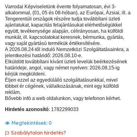
Varrodai Képviseletünk évente folyamatosan, évi 3-
alkalommal, (01, 05 és 08-hóban), az Európai, Ázsiai, ill. a
Tengerentúli országok részére tudja továbbítani üzleti
ajánlatukat, kapacitás felajánlásukat elérhetőségükkel
együtt, tevékenysége alapján, célirányosan, ha külföldi
munkát, ill. kapcsolatokat keresnek, bérmunka, gyártás,
vagy saját gyártású termékük értékesítésére.
A 2026.08.24-től induló Nemzetközi Szolgáltatásainkra, a
jelentkezési határidő: 2026.08.10-e.
Elküldött továbbítani kívánt üzleti levelük beérkezésének
határideje, angol, vagy német nyelven: 2026.08.15-ig
kérjük megküldeni.
Éljen ezzel az egyedülálló szolgáltatásunkkal, mivel
többet ér cégének, vállalkozásának, mint egy külföldi
reklám.
Bővebb infó a web oldalunkon, vagy telefonon kérhet.
Hirdetés azonosító
: 1782299033
Megtekintések:
0
Szabálytalan hirdetés?