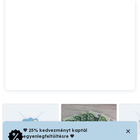
💖 25% kedvezményt kaptál
egyenlegfeltöltésre 💖