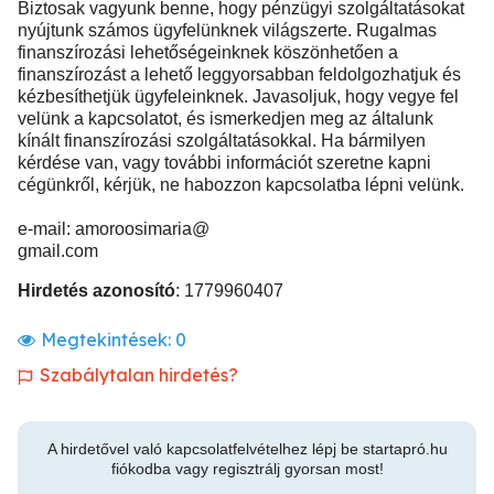
Biztosak vagyunk benne, hogy pénzügyi szolgáltatásokat
nyújtunk számos ügyfelünknek világszerte. Rugalmas
finanszírozási lehetőségeinknek köszönhetően a
finanszírozást a lehető leggyorsabban feldolgozhatjuk és
kézbesíthetjük ügyfeleinknek. Javasoljuk, hogy vegye fel
velünk a kapcsolatot, és ismerkedjen meg az általunk
kínált finanszírozási szolgáltatásokkal. Ha bármilyen
kérdése van, vagy további információt szeretne kapni
cégünkről, kérjük, ne habozzon kapcsolatba lépni velünk.
e-mail: amoroosimaria@
gmail.com
Hirdetés azonosító
: 1779960407
Megtekintések:
0
Szabálytalan hirdetés?
A hirdetővel való kapcsolatfelvételhez lépj be startapró.hu
fiókodba vagy regisztrálj gyorsan most!