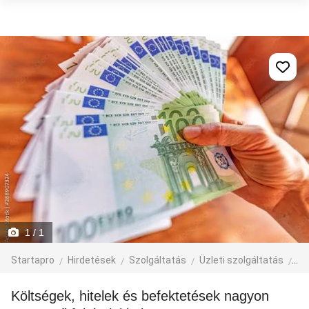
1
/ 1
Startapro
Hirdetések
Szolgáltatás
Üzleti szolgáltatás
eg
Költségek, hitelek és befektetések nagyon