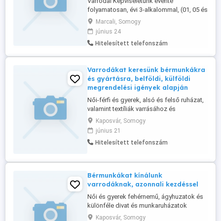
Varrodai Képviseletünk évente
folyamatosan, évi 3-alkalommal, (01, 05 és
08-hóban), az Európai, Ázsiai, ill. a
Marcali, Somogy
Tengerentúli országok részére tudja
június 24
továbbítani üzleti ajánlatukat, kapacitás
Hitelesített telefonszám
felajánlásukat elérhetőségükkel együtt,
tevékenysége alapján, célirányosan, ha
külföldi munkát, ill. kapcsolatokat ...
Varrodákat keresünk bérmunkákra
és gyártásra, belföldi, külföldi
megrendelési igények alapján
Női-férfi és gyerek, alsó és felső ruházat,
valamint textíliák varrásához és
gyártásához keresünk varrodákat, 3-20-
Kaposvár, Somogy
főig Bővebb infó a megrendelésekről a
június 21
web oldalunkon talál, vagy telefonon
Hitelesített telefonszám
elérhet, ha munkát keres.
Bérmunkákat kínálunk
varrodáknak, azonnali kezdéssel
Női és gyerek fehérnemű, ágyhuzatok és
különféle divat és munkaruházatok
varrására keresünk, 3-10-fős varrodákat,
Kaposvár, Somogy