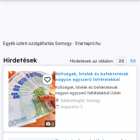
Egyéb üzleti szolgáltatás Somogy - Startapró.hu
Hirdetések
20
50
Hirdetések az oldalon:
Költségek, hitelek és befektetések
nagyon egyszerű feltételekkel
Költségek, hitelek és befektetések
nagyon egyszerű feltételekkel Üzleti
befektetéseket, személyi finanszírozást,
Balatonboglár, Somogy
ingatlanbefektetéseket, gépjármű-
augusztus 3
befektetéseket, diákhiteleket,
adósságkonszolidációs finanszírozást és
egyebeket kínálunk, a finanszírozási
1
forrástól függetlenül. 7 000 és 250 000
000 euró ...