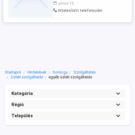
tevékenységüket bővíteni, mely
június 10
szolgáltatás bárhol végezhető
Hitelesített telefonszám
Magyarország, vagy külföld területén. 2-
napos betanítást követően, mint
fővállalkozó is végezheti munkáját.
Bővebb infó telefonon, ...
Startapró
Hirdetések
Somogy
Szolgáltatás
Üzleti szolgáltatás
egyéb üzleti szolgáltatás
Kategória
Régió
Település