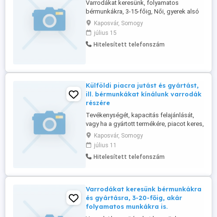
Varrodákat keresünk, folyamatos
bérmunkákra, 3-15-főig, Női, gyerek alsó
és felsőruházat, valamint munkaruházat
Kaposvár, Somogy
és egyéb textíliák varrására, ill. külföldi
július 15
megrendelési igényekre is. Bővebb infó a
Hitelesített telefonszám
web oldalon, vagy a telefonon kérhető, ha
munkát keres.
Külföldi piacra jutást és gyártást,
ill. bérmunkákat kínálunk varrodák
részére
Tevékenységét, kapacitás felajánlását,
vagy ha a gyártott termékére, piacot keres,
bármely Európai, Tengerentúli és Ázsiai
Kaposvár, Somogy
országok területén, akkor azt,
július 11
célirányosan továűbbítani tudjuk,
Hitelesített telefonszám
elérhetőségével, szolgáltatásaink alapján.
A 2025.08.10-től induló Nemzetközi
Szolgáltatásainkra, a jelentkezési ...
Varrodákat keresünk bérmunkákra
és gyártásra, 3-20-főig, akár
folyamatos munkákra is.