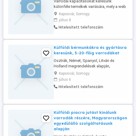
Varrodai kapacitásokat keresünk
különféle termékek varrására, mely a web
oldalunkon megtekinthetők és
Kaposvár, Somogy
folyamatosan frissülnek. Szolgáltatásaink
július 8
alapján aki munkát keres, az talál is, mivel
Hitelesített telefonszám
szerződött partnereinket folyamatosan 1-
órán belül értesítjük az újabb és újabb
megrendelési igényekről, mely alapján ...
Külföldi bérmunkákra és gyártásra
keresünk, 5-20-főig varrodákat
Osztrák, Német, Spanyol, Litván és
Holland megrendelések alapján,
ruházatok és textíliák varrására keresünk
Kaposvár, Somogy
varrodákat. Bővebb infó web oldalunkon,
július 6
vagy telefonon kérhető, ha jó
Hitelesített telefonszám
kapcsolatokat keres és munkát.
Külföldi piacra jutást kínálunk
varrodák részére, Magyarországon
egyedülálló szolgáltatásunk
alapján