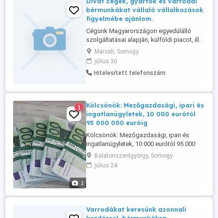
Divat cégek, gyártók és varrodai
bérmunkákat vállaló vállalkozások
figyelmébe ajánlom.
Cégünk Magyarországon egyedülálló
szolgáltatásai alapján, külföldi piacot, ill.
tevékenysége alapján megjelenést,
Marcali, Somogy
munkát és üzleti kapcsolatokat kínál,
július 30
bármely Európai, Tengerentúli, ill. Ázsiai
Hitelesített telefonszám
országok területén. Levelüket,
tevékenységük és üzleti ajánlataik alapján,
célirányosan, az Önök elérhetőségével ...
Kölcsönök: Mezőgazdasági, ipari és
1
ingatlanügyletek, 10 000 eurótól
95 000 000 euróig
Kölcsönök: Mezőgazdasági, ipari és
ingatlanügyletek, 10 000 eurótól 95 000
000 euróig. Forrást keres vállalkozása
Balatonszentgyörgy, Somogy
növekedéséhez, legyen szó projektről,
július 24
lakásvásárlásról vagy bármilyen más
okról? Mi kínáljuk a megoldást!
1
Pénzintézetünk finanszírozást és
befektetéseket kínál. Magánhiteleket és
befektetéseket ...
Varrodákat keresünk azonnali