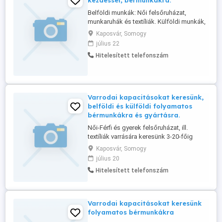
kezdéssel, bérmunkákra.
Belföldi munkák: Női felsőruházat,
munkaruhák és textíliák. Külföldi munkák,
Német, Osztrák, Litván és Lettországi
Kaposvár, Somogy
igény alapján: Női-Férfi felsőruházat és
július 22
nagy mennyiségű fehérnemű varrás.
Hitelesített telefonszám
Bővebb infó a web oldalunkon, vagy
telefonon kérhető
Varrodai kapacitásokat keresünk,
belföldi és külföldi folyamatos
bérmunkákra és gyártásra.
Női-Férfi és gyerek felsőruházat, ill.
textíliák varrására keresünk 3-20-főig
varrodákat. Várjuk gyártók és
Kaposvár, Somogy
árukészlettel rendelkező Nagykerek
július 20
jelentkezését is. Ha külföldi piacot keres,
Hitelesített telefonszám
akkor abban is segítségére tudunk lenni,
szolgáltatásaink alapján. Bővebb infó a
munkákról a web oldalunkon található, ...
Varrodai kapacitásokat keresünk
folyamatos bérmunkákra