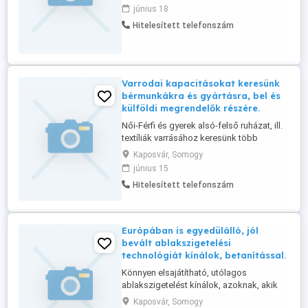
azonnali kezdéssel Bővebb infó a
június 18
honlapunkon, vagy telefonon kérhető.
Hitelesített telefonszám
Varrodai kapacitásokat keresünk
bérmunkákra és gyártásra, bel és
külföldi megrendelők részére.
Női-Férfi és gyerek alsó-felső ruházat, ill.
textíliák varrásához keresünk több
varrodát is, akár azonnali kezdéssel is. Ha
Kaposvár, Somogy
csak külföldi piacot keres, akkor abban is
június 15
segítségére tudunk lenni, bármely
Hitelesített telefonszám
országok területén, célirányosan is.
Bővebb infó a megrendelésekről a web
oldalunkon található, vagy ...
Európában is egyedülálló, jól
bevált ablakszigetelési
technológiát kínálok, betanítással.
Könnyen elsajátítható, utólagos
ablakszigetelést kínálok, azoknak, akik
vállalkozást szeretnének létrehozni, vagy
Kaposvár, Somogy