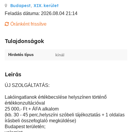
Budapest
,
XIX. kerület
Feladás dátuma: 2026.08.04 21:14
Óránként frissítve
Tulajdonságok
Hirdetés típus
kínál
Leírás
ÚJ SZOLGÁLTATÁS:
Lakóingatlanok értékbecslése helyszínen történő
értékkonzultációval
25 000,- Ft + ÁFA alkalom
(kb. 30 - 45 perc,helyszíni szóbeli tájékoztatás + 1 oldalas
írásbeli összefoglaló megküldése)
Budapest területén;