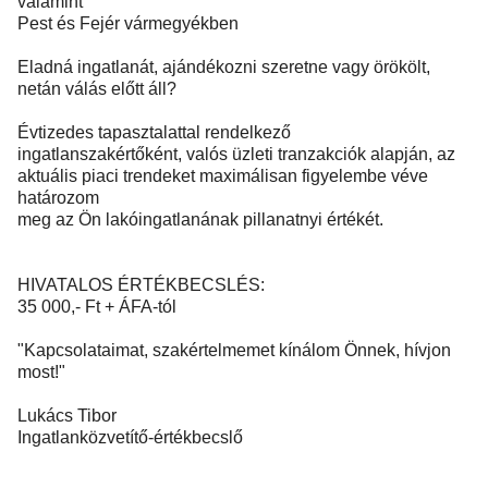
valamint
Pest és Fejér vármegyékben
Eladná ingatlanát, ajándékozni szeretne vagy örökölt,
netán válás előtt áll?
Évtizedes tapasztalattal rendelkező
ingatlanszakértőként, valós üzleti tranzakciók alapján, az
aktuális piaci trendeket maximálisan figyelembe véve
határozom
meg az Ön lakóingatlanának pillanatnyi értékét.
HIVATALOS ÉRTÉKBECSLÉS:
35 000,- Ft + ÁFA-tól
"Kapcsolataimat, szakértelmemet kínálom Önnek, hívjon
most!"
Lukács Tibor
Ingatlanközvetítő-értékbecslő