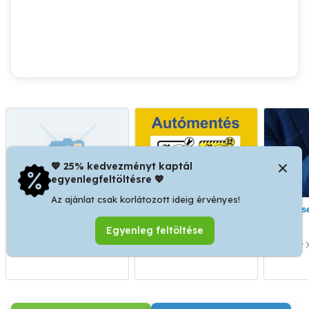
💖 25% kedvezményt kaptál
egyenlegfeltöltésre 💖
Az ajánlat csak korlátozott ideig érvényes!
Szállitás hűtött áru
Autómentés
Duguláselhárítás,Vízszerelés
Furgonmentés
Egyenleg feltöltése
Autómentő Kisteherautó
mentés SOS 0-24
XIII. kerület
XI. kerület