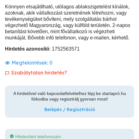
Könnyen elsajátítható, utólagos ablakszigetelést kínálok,
azoknak, akik vállalkozást szeretnének létrehozni, vagy
tevékenységüket bővíteni, mely szolgáltatás bárhol
végezhető Magyarország, vagy külföld területén. 2-napos
betanítást követően, mint fővállalkozó is végezheti
munkáját. Bővebb infó telefonon, vagy e-mailen, kérhető.
Hirdetés azonosító
: 1752563571
Megtekintések:
0
Szabálytalan hirdetés?
A hirdetővel való kapcsolatfelvételhez lépj be startapró.hu
fiókodba vagy regisztrálj gyorsan most!
Belépés / Regisztráció
Hitelesített telefonszám