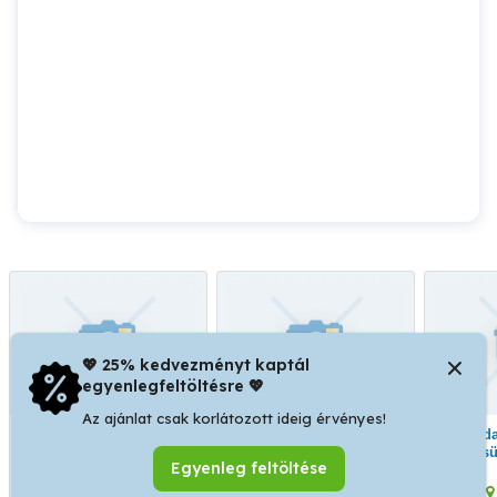
💖 25% kedvezményt kaptál
egyenlegfeltöltésre 💖
Az ajánlat csak korlátozott ideig érvényes!
Varrodákat keresünk
Varrodai kapacitásokat
Varrodai kapacitásokat
azonnali kezdéssel,
keresünk, belföldi és
keres
Egyenleg feltöltése
bérmunkákra.
külföldi folyamatos
bé
bérmunkákra és
Kaposvár
Kaposvár