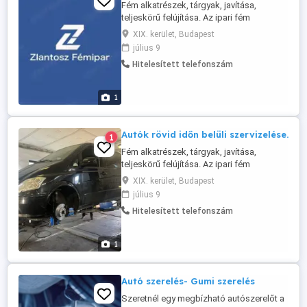
Fém alkatrészek, tárgyak, javítása,
teljeskörű felújítása. Az ipari fém
tárgyaktól a háztartási eszközökig
XIX. kerület, Budapest
minden ami fém, egyedei és széria
július 9
munkát is vállalunk. Acél szerkezetek,
Hitelesített telefonszám
korlátok, felnik, kilincs, szívósor, edények,
autó, motor, hajó kiegészítők, bármilyen
fém felület tisztításában, csiszolásában,
1
...
Autók rövid időn belüli szervizelése.
1
Fém alkatrészek, tárgyak, javítása,
teljeskörű felújítása. Az ipari fém
tárgyaktól a háztartási eszközökig
XIX. kerület, Budapest
minden ami fém, egyedei és széria
július 9
munkát is vállalunk. Acél szerkezetek,
Hitelesített telefonszám
korlátok, felnik, kilincs, szívósor, edények,
autó, motor, hajó kiegészítők, bármilyen
fém felület tisztításában, csiszolásában,
1
...
Autó szerelés- Gumi szerelés
Szeretnél egy megbízható autószerelőt a