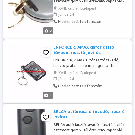
szétment gomb - túl érzékeny kapcsoló -
világítva maradó index(ek) Ismerős
XVIII. kerület, Budapest
problémák? Az új riasztó árának
június 24
töredékéért javítható problémák!
Hitelesített telefonszám
2
ENFORCER, AMAX autóriasztó
távadó, riasztó javítás
ENFORCER, AMAX autóriasztó távadó,
riasztó javítás - szétment gomb - túl
érzékeny kapcsoló - világítva maradó
XVIII. kerület, Budapest
index(ek) Ismerős problémák? Az új
június 24
riasztó árának töredékéért javítható
Hitelesített telefonszám
problémák!
4
SELCA autóriasztó távadó, riasztó
javítás
SELCA autóriasztó távadó, riasztó javítás -
szétment gomb - túl érzékeny kapcsoló -