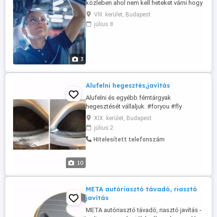
közleben ahol nem kell heteket várni hogy
sorra kerülj? Szolgáltatásaink: -
VIII. kerület, Budapest
Gumiszerelés, -Gumi javítás -Futómű
július 8
beállítás -Olaj csere, -Fék csere -Kopó
alkatrészek cseréje -Diagnosztizálás -
Kisebb szervizek Ugorj be hozzánk és érj
árajánlatot!
3
Alufelni hegesztés,javítás
Alufelni és egyébb fémtárgyak
hegesztését vállaljuk. #foryou #fly
#fekete #black #sport #fényezés #javítás
XIX. kerület, Budapest
#kispest #zlantosz #budapest #hungary
július 2
#amg #bmv #mercedes #i3 #tuningcar
Hitelesített telefonszám
#felni #autoestima #fém #tiktok
#chinatiktok #magyartiktok #váltó
#amg63 #egyedi #kispest #foryou
10
#felújitás #érem #fly #life ...
META autóriasztó távadó, riasztó
javítás
META autóriasztó távadó, riasztó javítás -