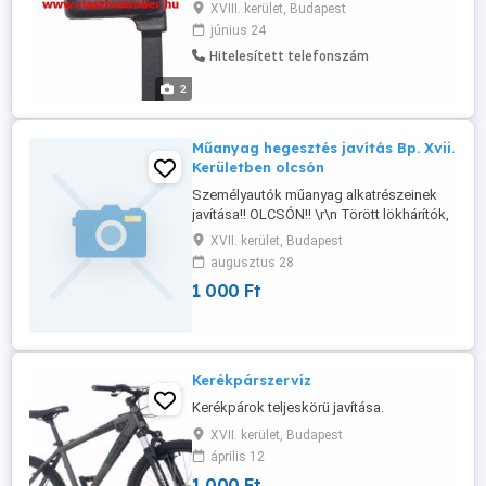
világítva maradó index(ek) Ismerős
XVIII. kerület, Budapest
problémák? Az új riasztó árának
június 24
töredékéért javítható problémák!
Hitelesített telefonszám
2
Műanyag hegesztés javítás Bp. Xvii.
Kerületben olcsón
Személyautók műanyag alkatrészeinek
javítása!! OLCSÓN!! \r\n Törött lökhárítók,
lámpafülek egyéb műanyag alkatrészek
XVII. kerület, Budapest
javítása műanyag hegesztési
augusztus 28
technológiával a XVII. kerületben
1 000 Ft
Kerékpárszervíz
Kerékpárok teljeskörü javítása.
XVII. kerület, Budapest
április 12
1 000 Ft