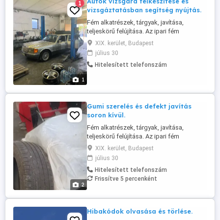
Autók vizsgára felkészítése és
1
vizsgáztatásban segítség nyújtás.
Fém alkatrészek, tárgyak, javítása,
teljeskörű felújítása. Az ipari fém
tárgyaktól a háztartási eszközökig
XIX. kerület, Budapest
minden ami fém, egyedei és széria
július 30
munkát is vállalunk. Acél szerkezetek,
Hitelesített telefonszám
korlátok, felnik, kilincs, szívósor, edények,
autó, motor, hajó kiegészítők, bármilyen
1
fém felület tisztításában, csiszolásában,
...
Gumi szerelés és defekt javítás
soron kívül.
Fém alkatrészek, tárgyak, javítása,
teljeskörű felújítása. Az ipari fém
tárgyaktól a háztartási eszközökig
XIX. kerület, Budapest
minden ami fém, egyedei és széria
július 30
munkát is vállalunk. Acél szerkezetek,
Hitelesített telefonszám
korlátok, felnik, kilincs, szívósor, edények,
Frissítve 5 percenként
autó, motor, hajó kiegészítők, bármilyen
2
fém felület tisztításában, csiszolásában,
...
Hibakódok olvasása és törlése.