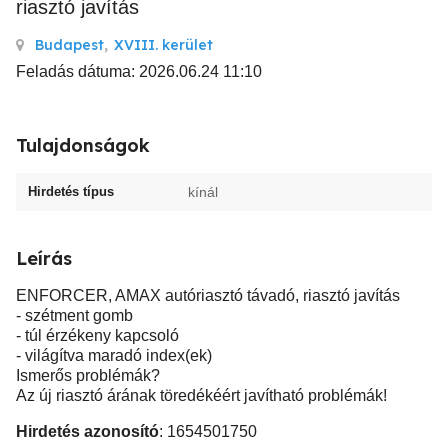
riasztó javítás
Budapest
,
XVIII. kerület
Feladás dátuma: 2026.06.24 11:10
Tulajdonságok
Hirdetés típus
kínál
Leírás
ENFORCER, AMAX autóriasztó távadó, riasztó javítás
- szétment gomb
- túl érzékeny kapcsoló
- világítva maradó index(ek)
Ismerős problémák?
Az új riasztó árának töredékéért javítható problémák!
Hirdetés azonosító
: 1654501750