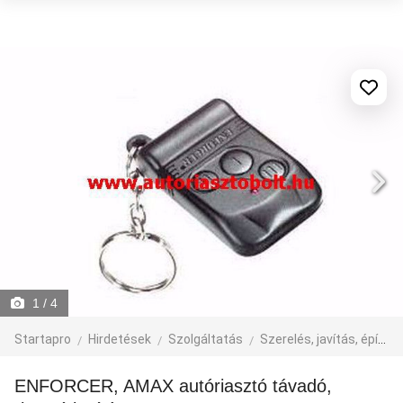
1
/ 4
Startapro
Hirdetések
Szolgáltatás
Szerelés, javítás, építkezés
ENFORCER, AMAX autóriasztó távadó,