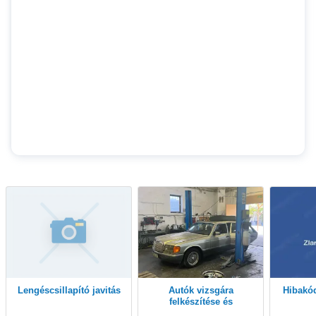
Lengéscsillapító javitás
Autók vizsgára
Hibakódok olvasása és
felkészítése és
vizsgáztatásban segítség