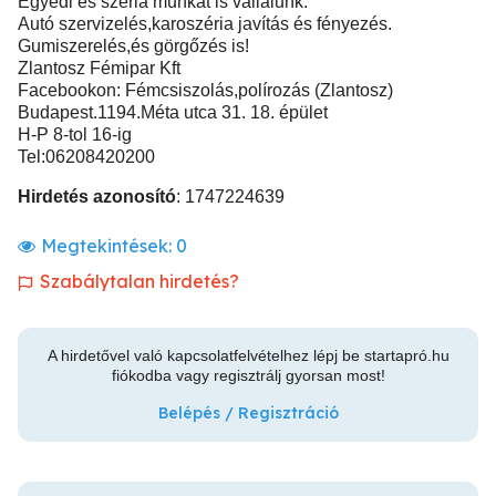
Egyedi és széria munkát is vállalunk.
Autó szervizelés,karoszéria javítás és fényezés.
Gumiszerelés,és görgőzés is!
Zlantosz Fémipar Kft
Facebookon: Fémcsiszolás,polírozás (Zlantosz)
Budapest.1194.Méta utca 31. 18. épület
H-P 8-tol 16-ig
Tel:06208420200
Hirdetés azonosító
: 1747224639
Megtekintések:
0
Szabálytalan hirdetés?
A hirdetővel való kapcsolatfelvételhez lépj be startapró.hu
fiókodba vagy regisztrálj gyorsan most!
Belépés / Regisztráció