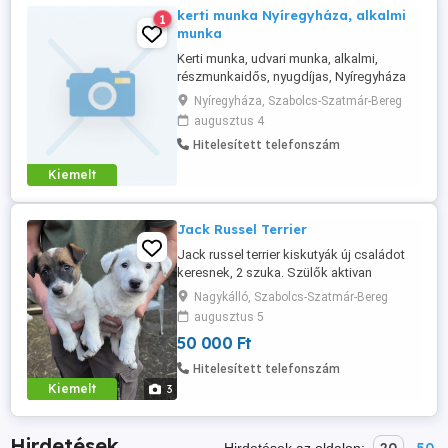
kerti munka Nyíregyháza, alkalmi
1
munka
Kerti munka, udvari munka, alkalmi,
részmunkaidős, nyugdíjas, Nyíregyháza
Nyíregyháza, Szabolcs-Szatmár-Bereg
augusztus 4
Hitelesített telefonszám
Kiemelt
Jack Russel Terrier
Jack russel terrier kiskutyák új családot
keresnek, 2 szuka. Szülők aktivan
vadásznak, jól patkányoznak! Családi
Nagykálló, Szabolcs-Szatmár-Bereg
kedvencnek és kotorékebnek is ajánlom.
augusztus 5
Koruknak megfelelő oltással, oltási
50 000 Ft
kiskönyvvel, parazitamentesen.
Hitelesített telefonszám
Kiemelt
3
Hirdetések