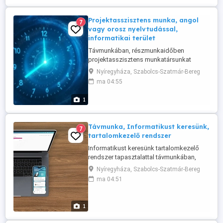
Projektasszisztens munka, angol
7
vagy orosz nyelvtudással,
informatikai terület
Távmunkában, részmunkaidőben
projektasszisztens munkatársunkat
keressük. Diákmunkást is szívesen látunk,
Nyíregyháza, Szabolcs-Szatmár-Bereg
feltéve hogy kellően komoly.
ma 04:55
Versenyképes díjazás, heti kifizetéssel. A
munkáról: egy üzleti terv adatgyűjtésében
1
való részvétel, háttérinfók megkeresése,
rendezése, értékelése. Jelentkezés írásos
...
Távmunka, Informatikust keresünk,
7
tartalomkezelő rendszer
Informatikust keresünk tartalomkezelő
rendszer tapasztalattal távmunkában,
alkalmi vagy részmunkaidős, hosszú
Nyíregyháza, Szabolcs-Szatmár-Bereg
távra. Fizetés: alkuképes, a
ma 04:51
szakterületeitől és a munkájától függ.
Kifizetés: projekt(szakasz) vagy heti
alapon. Beugró feltétel: - konkrétumokat
1
tartalmazó valós szakmai önéletrajz,
egzakt, ...