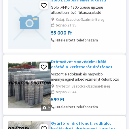
Solo b130 As német fukasza
Solo ,Al-Ko 130b típusú újszerű
állapotban lévő fűkasza,eladó.
Kótaj, Szabolcs-Szatmár-Bereg
tegnap 21:35
55 000 Ft
Hitelesített telefonszám
Drótszövet vadvédelmi háló
drótháló kerítésdrót drótfonat
Viszont eladóknak és nagyobb
mennyiségnél árkedvezmény! Különböző
méretű (huzalvastagság, lyukméret,
Nyírbátor, Szabolcs-Szatmár-Bereg
magasság) horganyzott és műanyagos
tegnap 20:44
drótfonatok, vadvédelmi hálók,
599 Ft
madárháló, tcs.fonat, csibedrót, valamint
horganyzott, tüskés és fekete huzalok
Hitelesített telefonszám
9
gyártása és forgalmazása. Horganyzott
gépfonat: 60x60/1,7/1000 ...
Gyártótól drótfonat, vadháló,
kerítésdrót, drótszövet, huzal ok