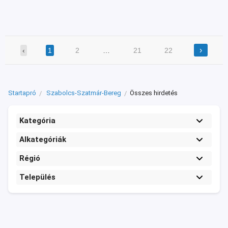
›
‹
1
2
…
21
22
Startapró
Szabolcs-Szatmár-Bereg
Összes hirdetés
Kategória
Alkategóriák
Régió
Település