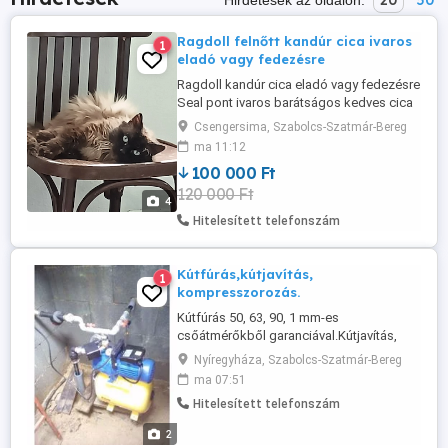
20
50
Hirdetések az oldalon:
Ragdoll felnőtt kandúr cica ivaros
1
eladó vagy fedezésre
Ragdoll kandúr cica eladó vagy fedezésre
Seal pont ivaros barátságos kedves cica
kiszállítás Debrecenig vagy részlegesen
Csengersima, Szabolcs-Szatmár-Bereg
további infó üzenetben
ma 11:12
100 000 Ft
120 000 Ft
4
Hitelesített telefonszám
Kútfúrás,kútjavítás,
1
kompresszorozás.
Kútfúrás 50, 63, 90, 1 mm-es
csőátmérőkből garanciával.Kútjavítás,
kompresszorozás.Meglévő kutak
Nyíregyháza, Szabolcs-Szatmár-Bereg
javítása, tisztítása üzembe
ma 07:51
helyezése.Szivattyúk, házívízellátók
Hitelesített telefonszám
forgalmazása beszerelése. Tel:0630 444-
8449
2