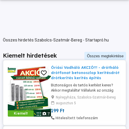
Összes hirdetés Szabolcs-Szatmár-Bereg - Startapró.hu
Kiemelt hirdetések
Összes megtekintése
Óriási Vadháló AKCIÓ!!! - drótháló
drótfonat betonoszlop kerítésdrót
drótkerítés kerítés építés
Biztonságos és tartós kerítést keres?
Akkor megtalálta! Vállalunk az ország
egész területén vadhálóval, vagy
Nyíregyháza, Szabolcs-Szatmár-Bereg
dróthálóval komplett kerítésépítést 2399
augusztus 5
Ft m áron. Ez az ár tartalmazza az összes
199 Ft
anyagot és a munkadíjat is! Kérjen
Kiemelt
7
ajánlatot most: Ajánlatkérés e-mailben:
Hitelesített telefonszám
Nálunk mindent megtalál, ami ...