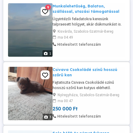
Munkalehetőség, Balaton,
9
szállással, utazási támogatással
Ügyintézői feladatokra keresünk
talpraesett hölgyet, akár diákmunkást is.
Szállás + utazási költség támogatás. Heti
Kisvárda, Szabolcs-Szatmár-Bereg
fizetés. A munkakör fizikai munkával is jár
ma 04:49
! Rugalmas munkaidő. Jelentkezés: pár
Hitelesített telefonszám
soros bemutatkozással. Személyes
adatokat nem őrzünk meg, nem adunk el.
1
Csivava Csokoládé színű hosszú
szőrű kan
Fajtatiszta Csivava Csokoládé színű
hosszú szőrű kan kutyus elérhető.
11.hetesen kornak megfelelő oltásokkal
Nyíregyháza, Szabolcs-Szatmár-Bereg
féregtelenítve ,oltási könyvvel, törzskönyv,
ma 00:47
chippelve számlával, szerződéssel.
250 000 Ft
További információ telefonon
06706010386
Hitelesített telefonszám
3