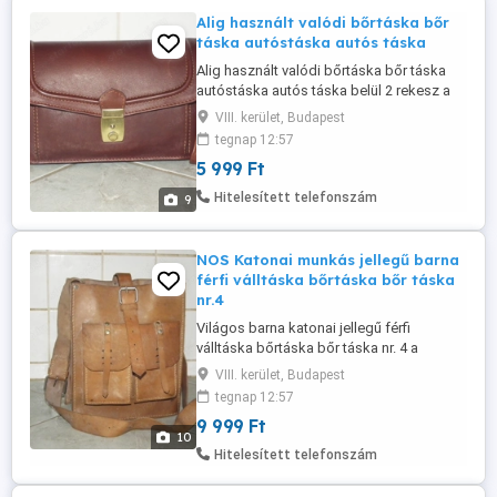
Alig használt valódi bőrtáska bőr
táska autóstáska autós táska
Alig használt valódi bőrtáska bőr táska
autóstáska autós táska belül 2 rekesz a
kettő között cipzáras zseb + 1 zseb hátul
VIII. kerület, Budapest
1 cipzáras zseb, kb. 23 x 15 x 9 cm.
tegnap 12:57
Zárkulcsa nincs meg. Olvasd végig
5 999 Ft
figyelmesen a leírást, nézd a méreteket és
a képeket is hogy feleslegesen ne rabold
Hitelesített telefonszám
9
az időmet... Akinek nem ...
NOS Katonai munkás jellegű barna
férfi válltáska bőrtáska bőr táska
nr.4
Világos barna katonai jellegű férfi
válltáska bőrtáska bőr táska nr. 4 a
képeken látható nem használt állapotban
VIII. kerület, Budapest
kb. 29,5 x 24,5 x 15,5 cm., belül 1 rekeszes,
tegnap 12:57
kívül 2 zseb vállpánt max. 120 cm. Régi
9 999 Ft
NOS állapot valamilyen - talán - talk porral
10
lett kezelve. Akinek nem inge, ne vegye
Hitelesített telefonszám
magára de "imádom" ...