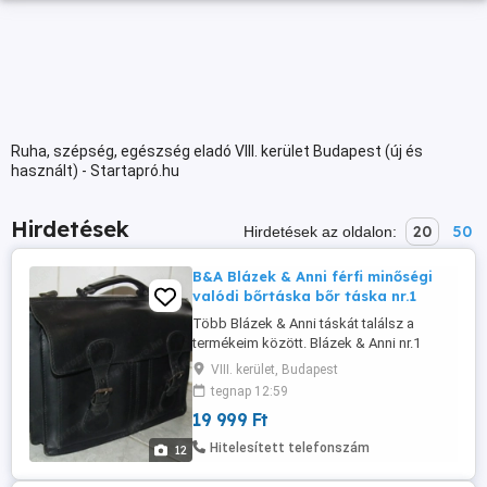
Ruha, szépség, egészség eladó VIII. kerület Budapest (új és
használt) - Startapró.hu
Hirdetések
20
50
Hirdetések az oldalon:
B&A Blázek & Anni férfi minőségi
valódi bőrtáska bőr táska nr.1
Több Blázek & Anni táskát találsz a
termékeim között. Blázek & Anni nr.1
minőségi valódi bőrtáska aktatáska
VIII. kerület, Budapest
irattáska irattartó a képeken látható
tegnap 12:59
állapotban, kb. 38 x 30 x 13 cm., belül 3
19 999 Ft
nagy rekesz (köztük 2 cipzáras zseb),
kívül elől 2 zseb, vállpántja nincs meg.
Hitelesített telefonszám
12
Alku nincs!!! Olvasd végig figyelmesen ...