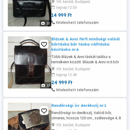
VIII. kerület, Budapest
gyártmány, vastag bőr, 25 x 24 x 10 cm.,
tegnap 12:50
belül 2 nagy rekesz, kívül elől 2 patentos
14 999 Ft
mágneses zseb, hátul egy cipzáras zseb,
vállpánt nem állítható 90 cm., zárkulcsa
Hitelesített telefonszám
12
nincs meg. Köszönöm hogy ...
Blázek & Anni férfi minőségi valódi
bőrtáska bőr táska válltáska
kézitáska nr.6
Több Blázek & Anni táskát találsz a
termékeim között. Blázek & Anni nr.6 bőr
minőségi valódi bőrtáska kézitáska,
VIII. kerület, Budapest
válltáska irattartó a képeken látható szép
tegnap 12:48
állapotban, kb. 33 x 26 x 8 cm., belül 1
24 999 Ft
nagy rekesz + 1 zseb, kívül hátul cipzáras
13
zseb, vállpántja max. 125 cm. Alku nincs!!!
Hitelesített telefonszám
Köszönöm hogy elolvastad ...
Rendőrségi öv derékszíj nr.1
Rendőrségi öv derékszíj. Valódi bőr,
címeres, hossza 120 cm., szélessége 4, 8
cm. Olvasd végig figyelmesen a leírást,
VIII. kerület, Budapest
nézd a méreteket és a képeket is hogy