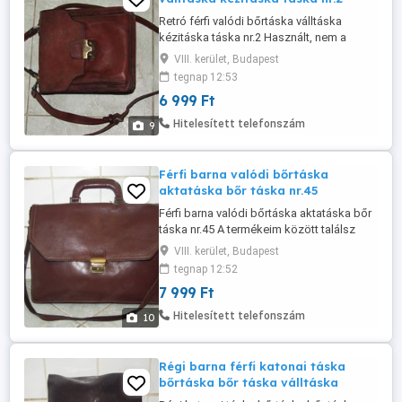
Retró férfi valódi bőrtáska válltáska
kézitáska táska nr.2 Használt, nem a
legszebb esztétikai állapotú de vastag
VIII. kerület, Budapest
valódi bőr, kb. 25 x 22 x 9 cm., belül 3 nagy
tegnap 12:53
rekesz köztük 3 cipzáras zseb, elöl 1
6 999 Ft
zseb hátul pedig 1 cipzáras zseb, vállpánt
min 90 cm. max 100 cm. és még 2 lyuk
Hitelesített telefonszám
9
elférne. Nem alkuképes!!! Olvasd ...
Férfi barna valódi bőrtáska
aktatáska bőr táska nr.45
Férfi barna valódi bőrtáska aktatáska bőr
táska nr.45 A termékeim között találsz
több bőrtáskát is különböző méretekben.
VIII. kerület, Budapest
A képeken látható állapotban 38,5 x 30,5 x
tegnap 12:52
12 cm. Belül 3 rekesz, hátul 1 cipzáras
7 999 Ft
zseb, zárkulcsa megvan, vállpánt nem
állítható 87 cm. .Alku nincs!!! Akinek nem
Hitelesített telefonszám
10
inge, ne vegye magára ...
Régi barna férfi katonai táska
bőrtáska bőr táska válltáska