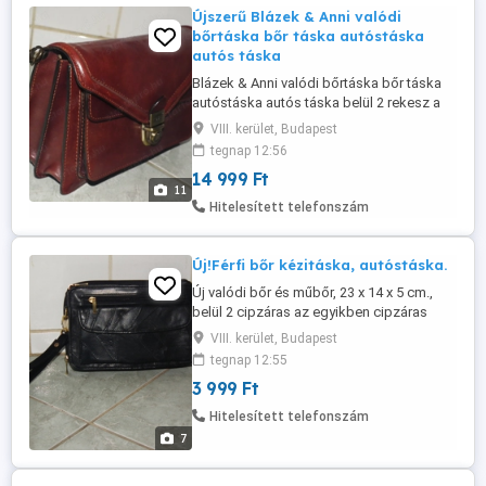
Újszerű Blázek & Anni valódi
bőrtáska bőr táska autóstáska
autós táska
Blázek & Anni valódi bőrtáska bőr táska
autóstáska autós táska belül 2 rekesz a
kettő között cipzáras zseb + 1 patentos
VIII. kerület, Budapest
zseb hátul 1 cipzáras zseb, kb. 24,3 x 16 x
tegnap 12:56
9 cm. Zárkulcsa is megvan. Alku nincs !!!
14 999 Ft
Olvasd végig figyelmesen a leírást, nézd a
11
méreteket és a képeket is hogy
Hitelesített telefonszám
feleslegesen ne rabold ...
Új!Férfi bőr kézitáska, autóstáska.
Új valódi bőr és műbőr, 23 x 14 x 5 cm.,
belül 2 cipzáras az egyikben cipzáras
zseb a másikban (körbecipzáras)
VIII. kerület, Budapest
kártyatartók + cipzáras zseb. Kívül 1
tegnap 12:55
cipzáras + 1 patentos zseb. Made in
3 999 Ft
China. Olvasd végig figyelmesen a leírást,
nézd a méreteket és a képeket is hogy
Hitelesített telefonszám
feleslegesen ne rabold az időmet... Csak
7
...