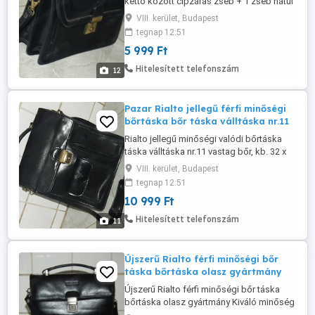
kettő között cipzáras zseb + 1 zseb hátul
1 cipzáras zseb, kb. 23,5 x 16,5 x 8 cm.
VIII. kerület, Budapest
Zárkulcsa nincs meg. Akinek nem inge, ne
tegnap 12:51
vegye magára de "imádom" azokat akik: -
5 999 Ft
"Nem látják" a leírást, a méreteket és a
képeket sem... ?! - Saját maguk által
Hitelesített telefonszám
12
megadott időpontot ...
Pazar Rialto jellegű férfi minőségi
bőrtáska bőr táska válltáska nr.11
Rialto jellegű minőségi valódi bőrtáska
táska válltáska nr.11 vastag bőr, kb. 32 x
26 x 11 cm., belül 2 nagy rekesz, a kettő
VIII. kerület, Budapest
között 1 cipzáras rekesz, kívül elől 2
tegnap 12:51
patentos mágneses zseb, hátul egy
10 999 Ft
cipzáras zseb, vállpántja nem állítható kb.
100 cm. Zárkulcsa nincs meg. Akinek nem
Hitelesített telefonszám
11
inge, ne vegye magára ...
Újszerű Rialto férfi minőségi bőr
táska bőrtáska olasz gyártmány
Újszerű Rialto férfi minőségi bőr táska
bőrtáska olasz gyártmány Kiváló minőség
Rialto bőr táska bőrtáska olasz