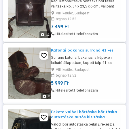
Régi katonai táska bőrtáska bőr táska
válltáska kb. 34 x 23,5 x 6 cm., vállpánt
házilag meglett hosszabbítva 150 - 175
VIII. kerület, Budapest
cm., valódi bőr, Belül 2 rekesz, kívül 1
tegnap 12:52
zseb. Olvasd végig figyelmesen a leírást,
7 499 Ft
nézd a méreteket és a képeket is hogy
feleslegesen ne rabold az időmet...
Hitelesített telefonszám
11
Telefonon 06202834466 elérhetőbb ...
Katonai bakancs surranó 41 -es
Surranó katonai bakancs, a képeken
látható állapotban, kopott talp 41 -es.
Nyilván az ára az állapotát tükrözi.Több
VIII. kerület, Budapest
katonai bakancsot surranót találsz a
tegnap 12:52
hirdetéseim között. Olvasd végig
5 999 Ft
figyelmesen a leírást, nézd a méreteket és
a képeket is hogy feleslegesen ne rabold
Hitelesített telefonszám
az időmet... Telefonon 06202834466 ...
9
Fekete valódi bőrtáska bőr táska
autóstáska autós kis táska
Valódi bőr autóstáska belül 2 rekesz a