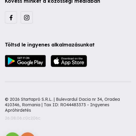
Kövess minket a közösségi médiában
Töltsd le ingyenes alkalmazásunkat
© 2026 Startapró S.R.L. | Bulevardul Dacia nr 34, Oradea
410346, Romania | Tax ID: RO44483373 -
Ingyenes
Apróhirdetés
26.08.06.c0c206c