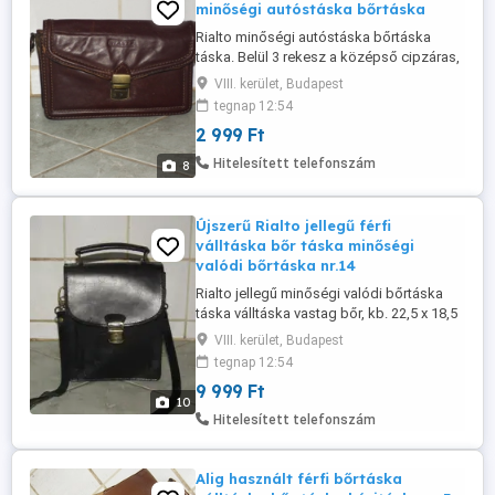
minőségi autóstáska bőrtáska
Rialto minőségi autóstáska bőrtáska
táska. Belül 3 rekesz a középső cipzáras,
hátul 1 cipzáras zseb. Zárkulcsa nincs
VIII. kerület, Budapest
meg. Használt, nem a legszebb esztétikai
tegnap 12:54
állapotú ezért ennyi az ára. Mérete: 22, 5 x
2 999 Ft
15 x 10 cm. Akinek nem inge, ne vegye
magára de "imádom" azokat akik: - "Nem
Hitelesített telefonszám
8
látják" a leírást, a ...
Újszerű Rialto jellegű férfi
válltáska bőr táska minőségi
valódi bőrtáska nr.14
Rialto jellegű minőségi valódi bőrtáska
táska válltáska vastag bőr, kb. 22,5 x 18,5
x 8 cm., belül 2 nagy rekesz, a kettő között
VIII. kerület, Budapest
1 cipzáras rekesz, elől - hátul zseb,
tegnap 12:54
vállpántja nem állítható 105 cm. Zárkulcsa
9 999 Ft
nincs meg. Olvasd végig figyelmesen a
10
leírást, nézd a méreteket és a képeket is
Hitelesített telefonszám
hogy feleslegesen ...
Alig használt férfi bőrtáska