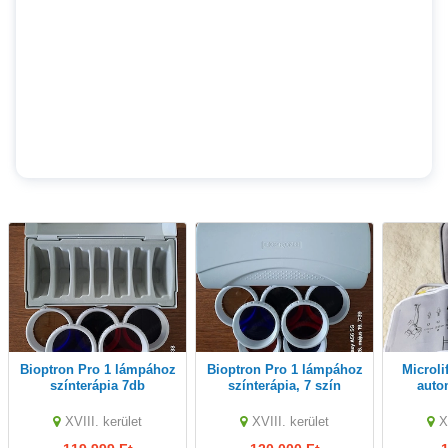
Bioptron Pro 1 lámpához
Bioptron Pro 1 lámpához
Microlife BP A150 Afib
színterápia 7db
színterápia, 7 szín
auto
vér
XVIII. kerület
XVIII. kerület
X