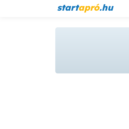
start
apró
.hu