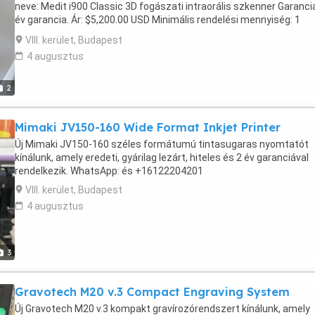
neve: Medit i900 Classic 3D fogászati intraorális szkenner Garancia
év garancia. Ár: $5,200.00 USD Minimális rendelési mennyiség: 1
WhatsApp:
VIII. kerület, Budapest
4 augusztus
2
Mimaki JV150-160 Wide Format Inkjet Printer
Új Mimaki JV150-160 széles formátumú tintasugaras nyomtatót
kínálunk, amely eredeti, gyárilag lezárt, hiteles és 2 év garanciával
rendelkezik. WhatsApp: és +16122204201
VIII. kerület, Budapest
4 augusztus
3
Gravotech M20 v.3 Compact Engraving System
Új Gravotech M20 v.3 kompakt gravírozórendszert kínálunk, amely