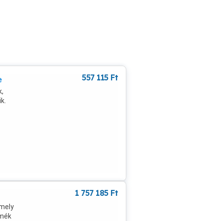
557 115
Ft
e
k,
k.
1 757 185
Ft
amely
rmék