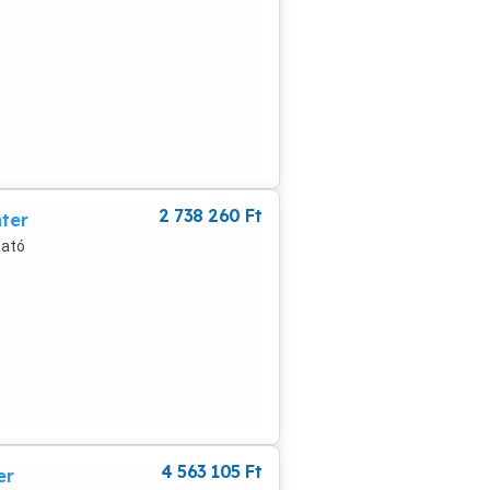
2 738 260
Ft
ter
tató
4 563 105
Ft
er