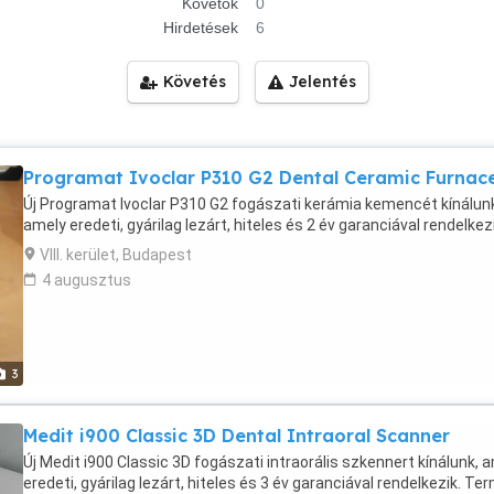
Követők
0
Hirdetések
6
Követés
Jelentés
Programat Ivoclar P310 G2 Dental Ceramic Furnac
Új Programat Ivoclar P310 G2 fogászati kerámia kemencét kínálun
amely eredeti, gyárilag lezárt, hiteles és 2 év garanciával rendelkezi
VIII. kerület, Budapest
4 augusztus
3
Medit i900 Classic 3D Dental Intraoral Scanner
Új Medit i900 Classic 3D fogászati intraorális szkennert kínálunk, 
eredeti, gyárilag lezárt, hiteles és 3 év garanciával rendelkezik. Te