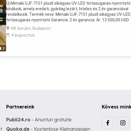
Új Mimaki UJF-7151 plusII síkágyas UV-LED tintasugaras nyomtató
kínálunk, amely eredeti, gyárilag lezárt, hiteles és 2 év garanciával
rendelkezik. Termék neve: Mimaki UJF-7151 plusII síkágyas UV-LED
tintasugaras nyomtató Garancia: 2 év garancia. Ár: 13 500,00 USD
Minimális rendelési mennyiség: 1 WhatsApp: és
VIII. kerület, Budapest
4 augusztus
2
Partnereink
Kövess min
Publi24.ro
- Anunturi gratuite
t
Quoka.de
- Kostenlose Kleinanzeigen