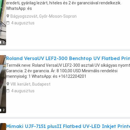
eredeti, gyárilag lezárt, hiteles és 2 év garanciával rendelkezik.
WhatsApp: és
Bágyogszovát, Győr-Moson-Sopron
4 augusztus
2
Roland VersaUV LEF2-300 Benchtop UV Flatbed Prin
Termék neve: Roland VersaUV LEF2-300 asztali UV síkágyas nyom
Garancia: 2 év garancia. Ár: 8 100,00 USD Minimális rendelési
mennyiség: 1 WhatsApp: és +16122204201
VIII. kerület, Budapest
4 augusztus
2
Mimaki UJF-7151 plusII Flatbed UV-LED Inkjet Print