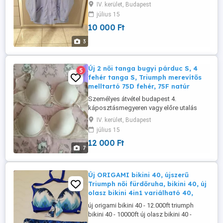
után postázom.
IV. kerület, Budapest
július 15
10 000 Ft
3
Új 2 női tanga bugyi párduc S, 4
5
fehér tanga S, Triumph merevítős
melltartó 75D fehér, 75F natúr
Személyes átvétel budapest 4.
káposztásmegyeren vagy előre utalás
után postázom. 1 darab párduc szegélyes
IV. kerület, Budapest
1000.-Ft 1 darab pamut fehér 400 ft
július 15
Triumph merevítős fehér 75D és 2 natúr
12 000 Ft
színű 75E melltartó - 12000 ft darab
7
Új ORIGAMI bikini 40, újszerű
Triumph női fürdőruha, bikini 40, új
olasz bikini 4in1 variálható 40,
új origami bikini 40 - 12.000ft triumph
bikini 40 - 10000ft új olasz bikini 40 -