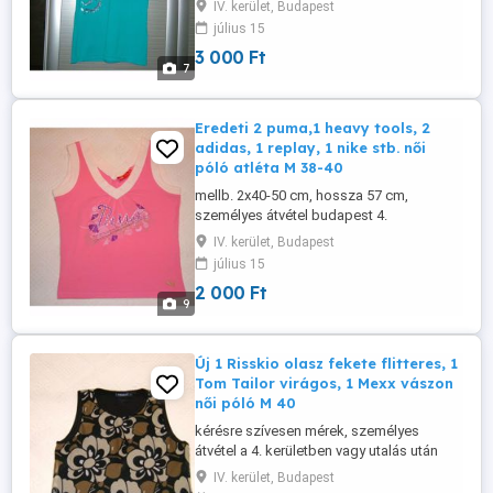
IV. kerület, Budapest
vagy előre utalás után postázom.
július 15
3 000 Ft
7
Eredeti 2 puma,1 heavy tools, 2
adidas, 1 replay, 1 nike stb. női
póló atléta M 38-40
mellb. 2x40-50 cm, hossza 57 cm,
személyes átvétel budapest 4.
káposztásmegyeren vagy utalás után
IV. kerület, Budapest
postázom. 1 db 2000.-Ft
július 15
2 000 Ft
9
Új 1 Risskio olasz fekete flitteres, 1
Tom Tailor virágos, 1 Mexx vászon
női póló M 40
kérésre szívesen mérek, személyes
átvétel a 4. kerületben vagy utalás után
postázom. 1 darab 3000 ft
IV. kerület, Budapest