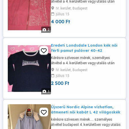
átvétel a 4. kerületben vagy utalás után
postázom.
IV. kerület, Budapest
július 15
4 000 Ft
2
Eredeti Londsdale London kék női
férfi pamut pulóver 40-42
Kérésre szívesen mérek, személyes
átvétel a 4. kerületben vagy utalás után
postázom.
IV. kerület, Budapest
július 15
2 500 Ft
1
Újszerű Nordic Alpine vízhatlan,
átmeneti női kabát L 42 világoskék
kérésre szívesen mérek.... személyes
átvétel budapest 4. kerületben vagy utalás