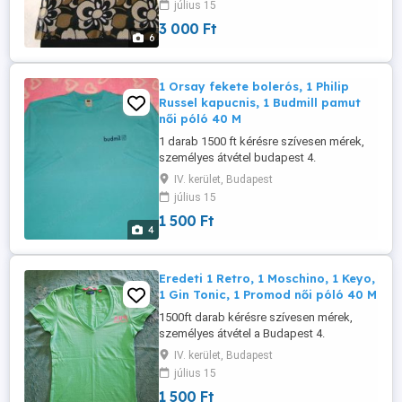
július 15
3 000 Ft
6
1 Orsay fekete bolerós, 1 Philip
Russel kapucnis, 1 Budmill pamut
női póló 40 M
1 darab 1500 ft kérésre szívesen mérek,
személyes átvétel budapest 4.
káposztásmegyren vagy előre utalás után
IV. kerület, Budapest
postázom.
július 15
1 500 Ft
4
Eredeti 1 Retro, 1 Moschino, 1 Keyo,
1 Gin Tonic, 1 Promod női póló 40 M
1500ft darab kérésre szívesen mérek,
személyes átvétel a Budapest 4.
Káposztásmegyeren vagy utalás után
IV. kerület, Budapest
postázom.
július 15
1 500 Ft