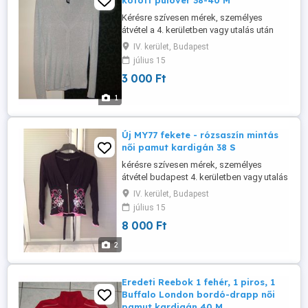
kötött pulóver 38-40 M
Kérésre szívesen mérek, személyes
átvétel a 4. kerületben vagy utalás után
postázom.
IV. kerület, Budapest
július 15
3 000 Ft
1
Új MY77 fekete - rózsaszín mintás
női pamut kardigán 38 S
kérésre szívesen mérek, személyes
átvétel budapest 4. kerületben vagy utalás
után postázom.
IV. kerület, Budapest
július 15
8 000 Ft
2
Eredeti Reebok 1 fehér, 1 piros, 1
Buffalo London bordó-drapp női
pamut kardigán 40 M