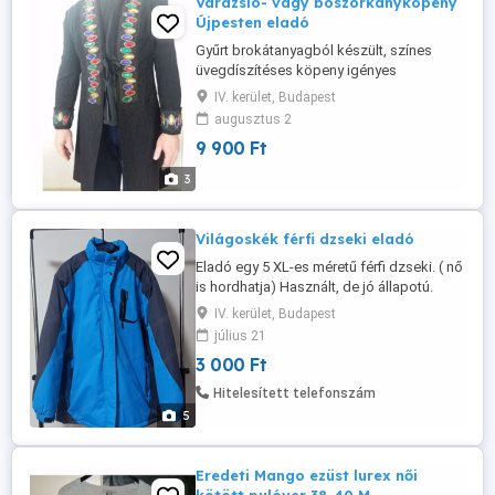
Varázsló- vagy boszorkányköpeny
Újpesten eladó
Gyűrt brokátanyagból készült, színes
üvegdíszítéses köpeny igényes
kidolgozásban, szatén szegőszalagokkal
IV. kerület, Budapest
eladó: Irányár: 9900 Ft
augusztus 2
9 900 Ft
3
Világoskék férfi dzseki eladó
Eladó egy 5 XL-es méretű férfi dzseki. ( nő
is hordhatja) Használt, de jó állapotú.
Világoskék színű. Ujj hossza 65 cm. Mell
IV. kerület, Budapest
szélessége: 130 cm Hossza elöl 82 cm,
július 21
hátul 87 cm. Újpesten személyesen
3 000 Ft
átvehető. Szállítás csak Foxpost
automata, vagy GLS házhoz szállítás.
Hitelesített telefonszám
5
Eredeti Mango ezüst lurex női