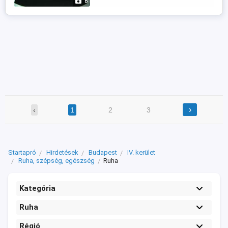
6
›
‹
1
2
3
Startapró
Hirdetések
Budapest
IV. kerület
Ruha, szépség, egészség
Ruha
Kategória
Ruha
Régió