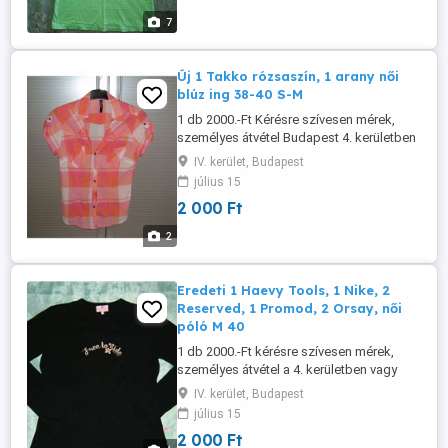
7
Új 1 Takko rózsaszín, 1 arany női
blúz ing 38-40 S-M
1 db 2000.-Ft Kérésre szívesen mérek,
személyes átvétel Budapest 4. kerületben
vagy utalás után postázom
IV. kerület, Budapest
július 15
2 000 Ft
2
Eredeti 1 Haevy Tools, 1 Nike, 2
Reserved, 1 Promod, 2 Orsay, női
póló M 40
1 db 2000.-Ft kérésre szívesen mérek,
személyes átvétel a 4. kerületben vagy
utalás után postázom.
IV. kerület, Budapest
július 15
2 000 Ft