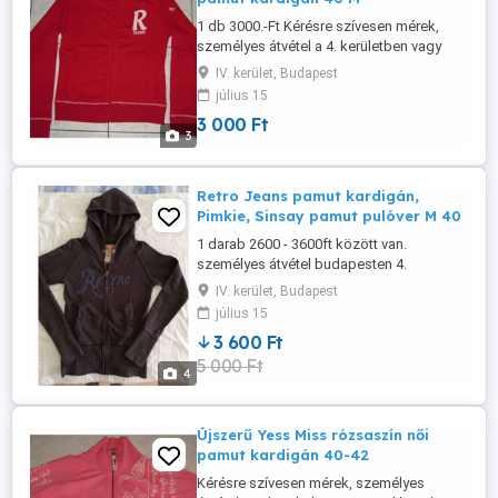
1 db 3000.-Ft Kérésre szívesen mérek,
személyes átvétel a 4. kerületben vagy
utalás után postázom.
IV. kerület, Budapest
július 15
3 000 Ft
3
Retro Jeans pamut kardigán,
Pimkie, Sinsay pamut pulóver M 40
1 darab 2600 - 3600ft között van.
személyes átvétel budapesten 4.
kerületben vagy utalás után postázom
IV. kerület, Budapest
július 15
3 600 Ft
5 000 Ft
4
Újszerű Yess Miss rózsaszín női
pamut kardigán 40-42
Kérésre szívesen mérek, személyes