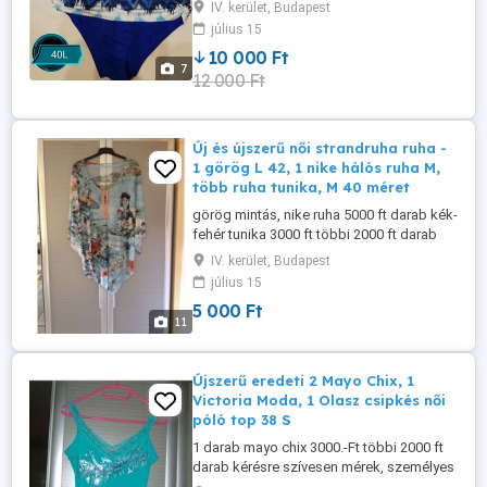
12000ft személyes átvétel budapest, 4.
IV. kerület, Budapest
káposztásmegyeren vagy előre utalás
július 15
után postázom
10 000 Ft
7
12 000 Ft
Új és újszerű női strandruha ruha -
1 görög L 42, 1 nike hálós ruha M,
több ruha tunika, M 40 méret
görög mintás, nike ruha 5000 ft darab kék-
fehér tunika 3000 ft többi 2000 ft darab
kérésre szívesen mérek, személyes
IV. kerület, Budapest
átvétel budapest 4. kerületben vagy utalás
július 15
után postázom
5 000 Ft
11
Újszerű eredeti 2 Mayo Chix, 1
Victoria Moda, 1 Olasz csipkés női
póló top 38 S
1 darab mayo chix 3000.-Ft többi 2000 ft
darab kérésre szívesen mérek, személyes
átvétel budapest 4. káposztásmegyeren