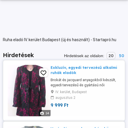
Ruha eladó IV. kerület Budapest (új és használt) - Startapró.hu
Hirdetések
20
50
Hirdetések az oldalon:
Exkluzív, egyedi tervezésű alkalmi
ruhák eladók
Brokát és jacquard anyagokból készült,
egyedi tervezésű és gyártású női
felsőruházat eladó. Báli, színházi
IV. kerület, Budapest
jelmeznek is megfelelőek, szatén
augusztus 2
szegőszalaggal díszítettek. Méretek: S-
9 999 Ft
XXXL.
14