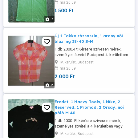
ma 20:59
1 500 Ft
7
Új 1 Takko rózsaszín, 1 arany női
blúz ing 38-40 S-M
1 db 2000.-Ft Kérésre szívesen mérek,
személyes átvétel Budapest 4. kerületben
vagy utalás után postázom
IV. kerület, Budapest
ma 20:59
2 000 Ft
2
Eredeti 1 Haevy Tools, 1 Nike, 2
Reserved, 1 Promod, 2 Orsay, női
póló M 40
1 db 2000.-Ft kérésre szívesen mérek,
személyes átvétel a 4. kerületben vagy
utalás után postázom.
IV. kerület, Budapest