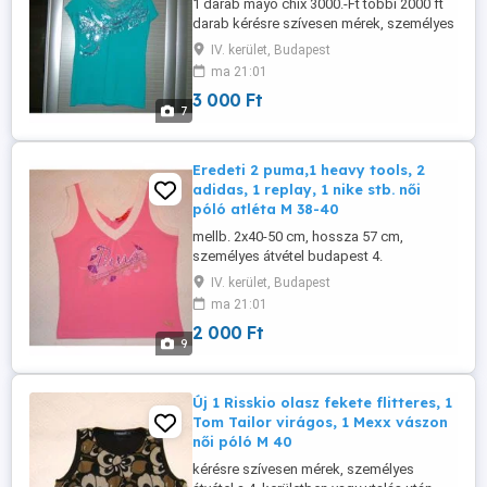
1 darab mayo chix 3000.-Ft többi 2000 ft
darab kérésre szívesen mérek, személyes
átvétel budapest 4. káposztásmegyeren
IV. kerület, Budapest
vagy előre utalás után postázom.
ma 21:01
3 000 Ft
7
Eredeti 2 puma,1 heavy tools, 2
adidas, 1 replay, 1 nike stb. női
póló atléta M 38-40
mellb. 2x40-50 cm, hossza 57 cm,
személyes átvétel budapest 4.
káposztásmegyeren vagy utalás után
IV. kerület, Budapest
postázom. 1 db 2000.-Ft
ma 21:01
2 000 Ft
9
Új 1 Risskio olasz fekete flitteres, 1
Tom Tailor virágos, 1 Mexx vászon
női póló M 40
kérésre szívesen mérek, személyes