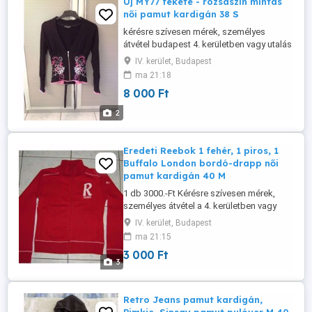
Új MY77 fekete - rózsaszín mintás
női pamut kardigán 38 S
kérésre szívesen mérek, személyes
átvétel budapest 4. kerületben vagy utalás
után postázom.
IV. kerület, Budapest
ma 21:18
8 000 Ft
2
Eredeti Reebok 1 fehér, 1 piros, 1
Buffalo London bordó-drapp női
pamut kardigán 40 M
1 db 3000.-Ft Kérésre szívesen mérek,
személyes átvétel a 4. kerületben vagy
utalás után postázom.
IV. kerület, Budapest
ma 21:15
3 000 Ft
3
Retro Jeans pamut kardigán,