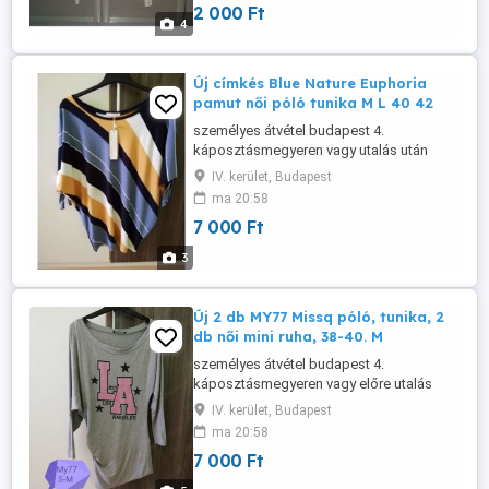
2 000 Ft
4
Új címkés Blue Nature Euphoria
pamut női póló tunika M L 40 42
személyes átvétel budapest 4.
káposztásmegyeren vagy utalás után
postázom
IV. kerület, Budapest
ma 20:58
7 000 Ft
3
Új 2 db MY77 Missq póló, tunika, 2
db női mini ruha, 38-40. M
személyes átvétel budapest 4.
káposztásmegyeren vagy előre utalás
után postázom 1 darab ruha 10.000 ft 1
IV. kerület, Budapest
darab tunika 7000 ft
ma 20:58
7 000 Ft