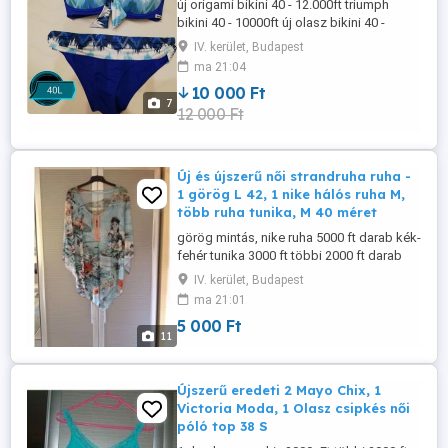
új origami bikini 40 - 12.000ft triumph
bikini 40 - 10000ft új olasz bikini 40 -
12000ft személyes átvétel budapest, 4.
IV. kerület, Budapest
káposztásmegyeren vagy előre utalás
ma 21:04
után postázom
10 000 Ft
7
12 000 Ft
Új és újszerű női strandruha ruha -
1 görög L 42, 1 nike hálós ruha M,
több ruha tunika, M 40 méret
görög mintás, nike ruha 5000 ft darab kék-
fehér tunika 3000 ft többi 2000 ft darab
kérésre szívesen mérek, személyes
IV. kerület, Budapest
átvétel budapest 4. kerületben vagy utalás
ma 21:01
után postázom
5 000 Ft
11
Újszerű eredeti 2 Mayo Chix, 1
Victoria Moda, 1 Olasz csipkés női
póló top 38 S