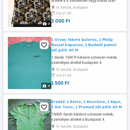
átvétel a 4. kerületben vagy utalás után
postázom. 1 darab 3000 ft
IV. kerület, Budapest
ma 21:00
3 000 Ft
6
1 Orsay fekete bolerós, 1 Philip
Russel kapucnis, 1 Budmill pamut
női póló 40 M
1 darab 1500 ft kérésre szívesen mérek,
személyes átvétel budapest 4.
káposztásmegyren vagy előre utalás után
IV. kerület, Budapest
postázom.
ma 21:00
1 500 Ft
4
Eredeti 1 Retro, 1 Moschino, 1 Keyo,
1 Gin Tonic, 1 Promod női póló 40 M
1500ft darab kérésre szívesen mérek,
személyes átvétel a Budapest 4.
Káposztásmegyeren vagy utalás után
IV. kerület, Budapest
postázom.