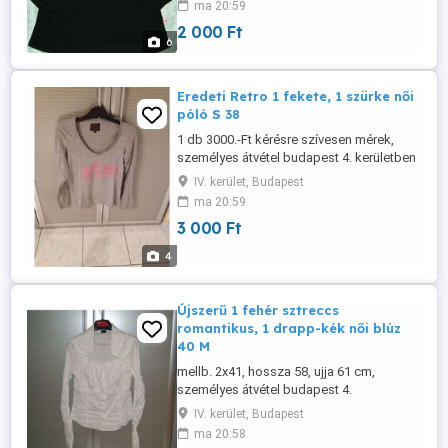
ma 20:59
2 000 Ft
6
Eredeti Retro 1 fekete, 1 szürke női
póló S 38
1 db 3000.-Ft kérésre szívesen mérek,
személyes átvétel budapest 4. kerületben
vagy utalás után postázom
IV. kerület, Budapest
ma 20:59
3 000 Ft
4
Újszerű 1 fehér sztreccs
romantikus, 1 drapp-kék női blúz
40 M
mellb. 2x41, hossza 58, ujja 61 cm,
személyes átvétel budapest 4.
káposztásmegyeren vagy előre utalás
IV. kerület, Budapest
után postázom. 1 darab 2000 ft
ma 20:58