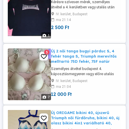
Kérésre szívesen mérek, személyes
átvétel a 4. kerületben vagy utalás után
postázom.
IV. kerület, Budapest
ma 21:14
2 500 Ft
1
Új 2 női tanga bugyi párduc S, 4
5
fehér tanga S, Triumph merevítős
melltartó 75D fehér, 75F natúr
Személyes átvétel budapest 4.
káposztásmegyeren vagy előre utalás
után postázom. 1 darab párduc szegélyes
IV. kerület, Budapest
1000.-Ft 1 darab pamut fehér 400 ft
ma 21:04
Triumph merevítős fehér 75D és 2 natúr
12 000 Ft
színű 75E melltartó - 12000 ft darab
7
Új ORIGAMI bikini 40, újszerű
Triumph női fürdőruha, bikini 40, új
olasz bikini 4in1 variálható 40,