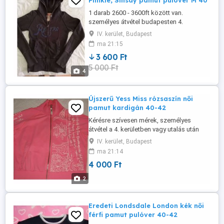
Pimkie, Sinsay pamut pulóver M 40
1 darab 2600 - 3600ft között van.
személyes átvétel budapesten 4.
kerületben vagy utalás után postázom
IV. kerület, Budapest
ma 21:15
3 600 Ft
5 000 Ft
4
Újszerű Yess Miss rózsaszín női
pamut kardigán 40-42
Kérésre szívesen mérek, személyes
átvétel a 4. kerületben vagy utalás után
postázom.
IV. kerület, Budapest
ma 21:14
4 000 Ft
2
Eredeti Londsdale London kék női
férfi pamut pulóver 40-42