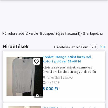
Női ruha eladó IV. kerület Budapest (új és használt) - Startapró.hu
Hirdetések
20
50
Hirdetések az oldalon:
Eredeti Mango ezüst lurex női
kötött pulóver 38-40 M
Kérésre szívesen mérek, személyes
átvétel a 4. kerületben vagy utalás után
postázom.
IV. kerület, Budapest
ma 21:19
3 000 Ft
1