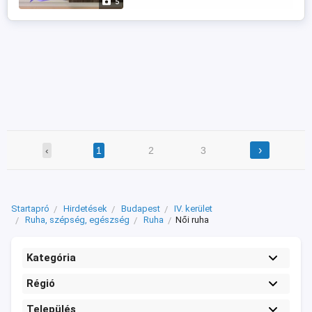
5
›
‹
1
2
3
Startapró
Hirdetések
Budapest
IV. kerület
Ruha, szépség, egészség
Ruha
Női ruha
Kategória
Régió
Település