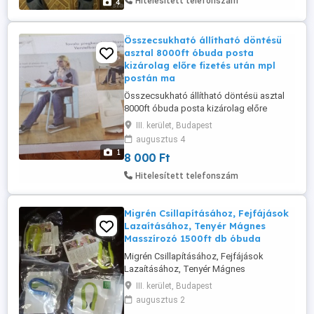
Hitelesített telefonszám
4
Összecsukható állítható döntésü
asztal 8000ft óbuda posta
kizárolag előre fizetés után mpl
postán ma
Összecsukható állítható döntésü asztal
8000ft óbuda posta kizárolag előre
fizetés után mpl postán maradó +4000ft
III. kerület, Budapest
összecsukható állítható döntésü asztal
augusztus 4
laptop asztalka reggeli az ágyban olvasás
1
8 000 Ft
rajzolás, festés kártyajátékok és puzzle
betegágy mellé TV asztalka tálaló
Hitelesített telefonszám
asztalka 52,5x40 ...
Migrén Csillapításához, Fejfájások
Lazaításához, Tenyér Mágnes
Masszírozó 1500ft db óbuda
Migrén Csillapításához, Fejfájások
Lazaításához, Tenyér Mágnes
Masszírozó 1500ft db óbuda
III. kerület, Budapest
augusztus 2