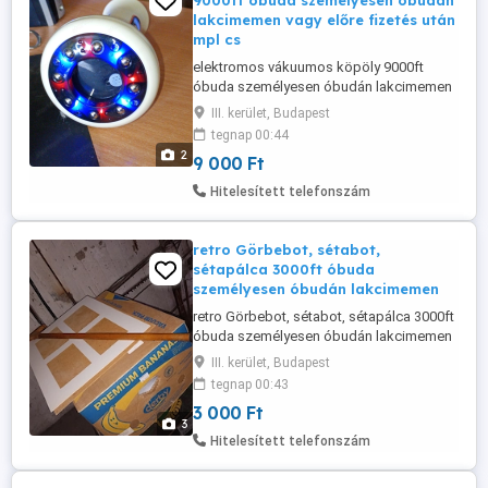
9000ft óbuda személyesen óbudán
lakcimemen vagy előre fizetés után
mpl cs
elektromos vákuumos köpöly 9000ft
óbuda személyesen óbudán lakcimemen
vagy előre fizetés után mpl
III. kerület, Budapest
csomagautomatába +3000ft 36 50 104
tegnap 00:44
8272 USB töltés - Intelligens 9
2
9 000 Ft
sebességes állítható masszírozó,
kényelmes otthoni elektromos
Hitelesített telefonszám
masszírozó 1200mAh akkumulátorral, 8
acél gyöngyöt tartalmaz, tökéletes
ajándéknak ...
retro Görbebot, sétabot,
sétapálca 3000ft óbuda
személyesen óbudán lakcimemen
retro Görbebot, sétabot, sétapálca 3000ft
óbuda személyesen óbudán lakcimemen
36 50 104 8272
III. kerület, Budapest
tegnap 00:43
3 000 Ft
3
Hitelesített telefonszám