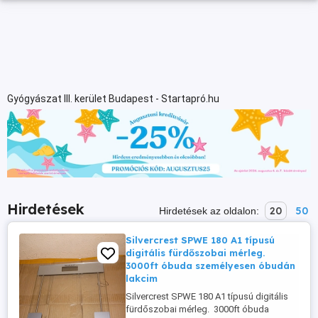
Gyógyászat III. kerület Budapest - Startapró.hu
Hirdetések
20
50
Hirdetések az oldalon:
Silvercrest SPWE 180 A1 típusú
digitális fürdőszobai mérleg.
3000ft óbuda személyesen óbudán
lakcim
Silvercrest SPWE 180 A1 típusú digitális
fürdőszobai mérleg. 3000ft óbuda