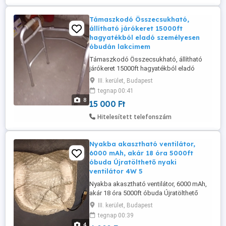
Támaszkodó Összecsukható,
állítható járókeret 15000ft
hagyatékból eladó személyesen
óbudán lakcimem
Támaszkodó Összecsukható, állítható
járókeret 15000ft hagyatékból eladó
személyesen óbudán lakcimemen vagy
III. kerület, Budapest
előre fizetés után mpl postán maradó
tegnap 00:41
vagy postapontra +8000ft 36 50 104 8272
8
15 000 Ft
Kiválóan használható biztonságos
közlekedéshez, kertben vagy otthon.
Hitelesített telefonszám
Könnyű, stabil, egyszerűen szállítható. 4
csúszásgátló ...
Nyakba akasztható ventilátor,
6000 mAh, akár 18 óra 5000ft
óbuda Újratölthető nyaki
ventilátor 4W 5
Nyakba akasztható ventilátor, 6000 mAh,
akár 18 óra 5000ft óbuda Újratölthető
nyaki ventilátor 4W 5V 6000mAh fehér 360
III. kerület, Budapest
-os sokoldalú hűtés. Két ventilátorral
tegnap 00:39
ellátott bal és jobb oldali kialakítás.
4