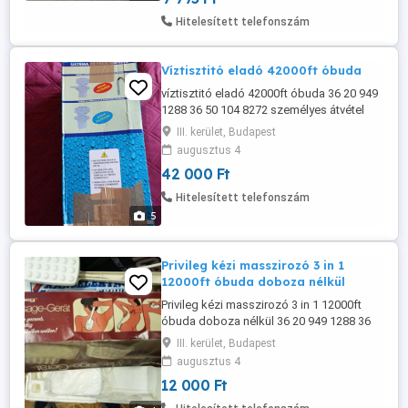
vércukorszintmérő készülék. kb 20db
Hitelesített telefonszám
tesztcsikk ujszuró + 1db lándzsa A
bioszenzoros mérésnél a vércukormérő ...
Víztisztitó eladó 42000ft óbuda
víztisztitó eladó 42000ft óbuda 36 20 949
1288 36 50 104 8272 személyes átvétel
óbudán
III. kerület, Budapest
augusztus 4
42 000 Ft
Hitelesített telefonszám
5
Privileg kézi masszirozó 3 in 1
12000ft óbuda doboza nélkül
Privileg kézi masszirozó 3 in 1 12000ft
óbuda doboza nélkül 36 20 949 1288 36
50 104 8272 magánszemély vagyok
III. kerület, Budapest
hagyatékból tárolás közben doboza
augusztus 4
elszakadt posta kizárolag előe fizetés
12 000 Ft
után mpl csomagautomatába +2000ft