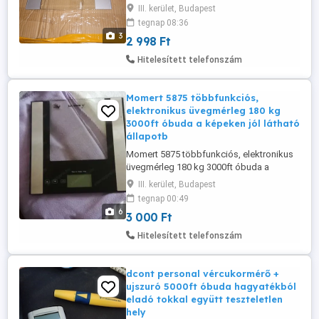
személyesen óbudán lakcimemen 36 50
III. kerület, Budapest
104 8272 A 4 érzékelő technológia
tegnap 08:36
biztosítja a testtömeg pontos mérését
3
2 998 Ft
rálépő funkció: mérés közvetlenül a
mérlegre lépés után - automatikus
Hitelesített telefonszám
kikapcsolással 6 mm-es törés biztos
üveg ...
Momert 5875 többfunkciós,
elektronikus üvegmérleg 180 kg
3000ft óbuda a képeken jól látható
állapotb
Momert 5875 többfunkciós, elektronikus
üvegmérleg 180 kg 3000ft óbuda a
képeken jól látható állapotba strapabiró
III. kerület, Budapest
jó darab személyes átvétel óbudán
tegnap 00:49
lakcimemen posta kizárolag előre fizetés
6
3 000 Ft
után mpl csomagautomatába +3000ft
kapacitás: 180kg osztás: 100g precíziós
Hitelesített telefonszám
mérési rendszer biztonsági üvegfelület 7
...
dcont personal vércukormérő +
ujszuró 5000ft óbuda hagyatékból
eladó tokkal együtt teszteletlen
hely