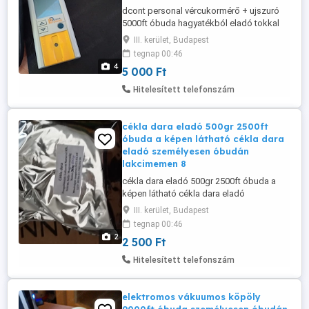
dcont personal vércukormérő + ujszuró
5000ft óbuda hagyatékból eladó tokkal
együtt teszteletlen helyszinen
III. kerület, Budapest
kiprobálható ha hozzol teszcsikot és
tegnap 00:46
elemet bele személyes átvétel óbudán
4
5 000 Ft
posta kizárolag előre fizetés után 36 50
104 82 72 36 20 949 12 88
Hitelesített telefonszám
cékla dara eladó 500gr 2500ft
óbuda a képen látható cékla dara
eladó személyesen óbudán
lakcimemen 8
cékla dara eladó 500gr 2500ft óbuda a
képen látható cékla dara eladó
személyesen óbudán lakcimemen 8db
III. kerület, Budapest
van belőle 36 50 1048272 előre fizetés
tegnap 00:46
után postázom mpl csomagautomatába
2
2 500 Ft
ha kell +3000ft A cékladara főbb hatásai a
következők: Vérnyomáscsökkentés:
Hitelesített telefonszám
Magas nitráttartalma révén segíti az erek
tágulását, ...
elektromos vákuumos köpöly