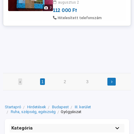
augusztus 2
7
112 000 Ft
Hitelesített telefonszám
›
‹
1
2
3
Startapró
Hirdetések
Budapest
III. kerület
Ruha, szépség, egészség
Gyógyászat
Kategória