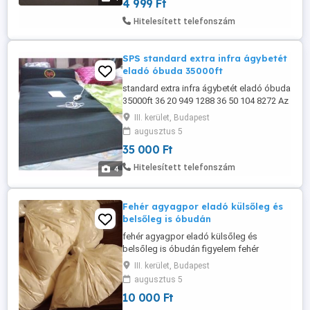
4 999 Ft
állítható sebességfokozat. USB töltés
(USB kábel személyesen óbudán
Hitelesített telefonszám
lakcimemen vagy előre fizetés után ...
SPS standard extra infra ágybetét
eladó óbuda 35000ft
standard extra infra ágybetét eladó óbuda
35000ft 36 20 949 1288 36 50 104 8272 Az
alvás egészséges melegágya!
III. kerület, Budapest
Infraterápiás derékalj Különböző
augusztus 5
problémákra nyújt segítséget a fény-és
35 000 Ft
hőterápiás melegítő ágybetét - egyenesen
Németországból! Többzónás fűtési
Hitelesített telefonszám
4
kontrollal felsőtestnél és lábrésznél,
Napjainkban ...
Fehér agyagpor eladó külsőleg és
belsőleg is óbudán
fehér agyagpor eladó külsőleg és
belsőleg is óbudán figyelem fehér
agyagpor 3kg 10000ft vagy 5kg agyag
III. kerület, Budapest
granulátum 15000ft 209491288 501048272
augusztus 5
óbuda Az agyag az ősidőktől fogva
10 000 Ft
orvosságok és kúrák alapanyaga volt,