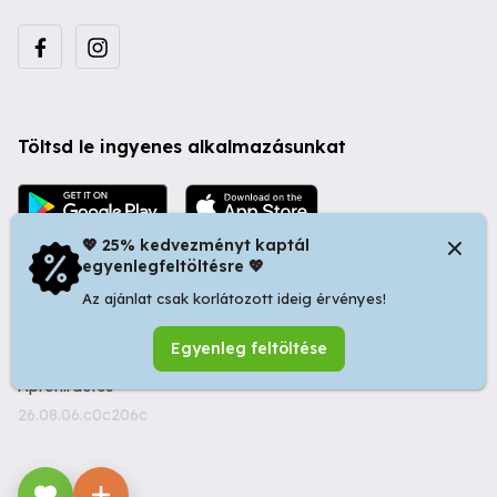
Töltsd le ingyenes alkalmazásunkat
💖 25% kedvezményt kaptál
egyenlegfeltöltésre 💖
Az ajánlat csak korlátozott ideig érvényes!
© 2026 Startapró S.R.L. | Bulevardul Dacia nr 34, Oradea
Egyenleg feltöltése
410346, Romania | Tax ID: RO44483373 -
Ingyenes
Apróhirdetés
26.08.06.c0c206c