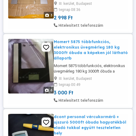
személyesen óbudán lakcimemen 36 50
III. kerület, Budapest
104 8272 A 4 érzékelő technológia
tegnap 08:36
biztosítja a testtömeg pontos mérését
3
2 998 Ft
rálépő funkció: mérés közvetlenül a
mérlegre lépés után - automatikus
Hitelesített telefonszám
kikapcsolással 6 mm-es törés biztos
üveg ...
Momert 5875 többfunkciós,
elektronikus üvegmérleg 180 kg
3000ft óbuda a képeken jól látható
állapotb
Momert 5875 többfunkciós, elektronikus
üvegmérleg 180 kg 3000ft óbuda a
képeken jól látható állapotba strapabiró
III. kerület, Budapest
jó darab személyes átvétel óbudán
tegnap 00:49
lakcimemen posta kizárolag előre fizetés
6
3 000 Ft
után mpl csomagautomatába +3000ft
kapacitás: 180kg osztás: 100g precíziós
Hitelesített telefonszám
mérési rendszer biztonsági üvegfelület 7
...
dcont personal vércukormérő +
ujszuró 5000ft óbuda hagyatékból
eladó tokkal együtt teszteletlen
hely