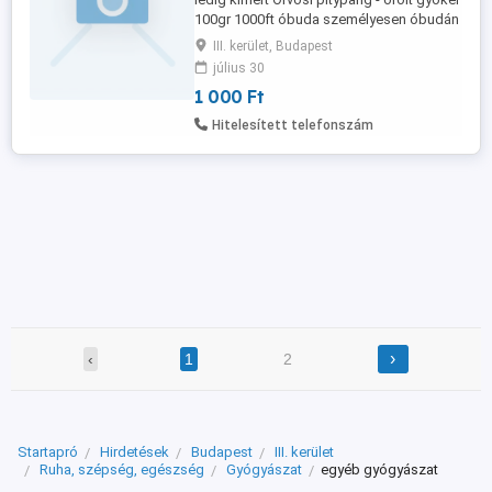
100gr 1000ft óbuda személyesen óbudán
lakcimemen 36 50 104 8272 A
III. kerület, Budapest
gyermekláncfű gyökere számos értékes
július 30
anyagban gazdag, például inulinban,
1 000 Ft
poliszacharidokban, karotinoidokban,
flavonoidokban és fitoszterolokban.
Hitelesített telefonszám
Egyedülálló összetételének
köszönhetően a ...
›
‹
1
2
Startapró
Hirdetések
Budapest
III. kerület
Ruha, szépség, egészség
Gyógyászat
egyéb gyógyászat