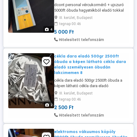
dcont personal vércukormérő + ujszuró
5000ft óbuda hagyatékból eladó tokkal
együtt teszteletlen helyszinen
III. kerület, Budapest
kiprobálható ha hozzol teszcsikot és
tegnap 00:46
elemet bele személyes átvétel óbudán
4
5 000 Ft
posta kizárolag előre fizetés után 36 50
104 82 72 36 20 949 12 88
Hitelesített telefonszám
cékla dara eladó 500gr 2500ft
óbuda a képen látható cékla dara
eladó személyesen óbudán
lakcimemen 8
cékla dara eladó 500gr 2500ft óbuda a
képen látható cékla dara eladó
személyesen óbudán lakcimemen 8db
III. kerület, Budapest
van belőle 36 50 1048272 előre fizetés
tegnap 00:46
után postázom mpl csomagautomatába
2
2 500 Ft
ha kell +3000ft A cékladara főbb hatásai a
következők: Vérnyomáscsökkentés:
Hitelesített telefonszám
Magas nitráttartalma révén segíti az erek
tágulását, ...
elektromos vákuumos köpöly