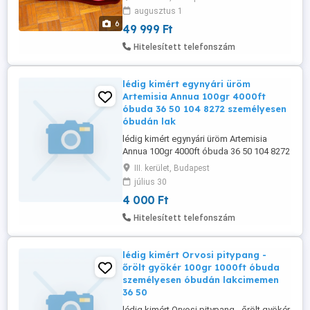
lakcimemen posta kizárolag előre fizetés
augusztus 1
után mpl postán maradó vagy posta
6
49 999 Ft
pontra +6000ft Üzemképes Silver Royal
lábmasszírozógép eladó shiatsu reflex
Hitelesített telefonszám
talpmasszírozó , lábmasszírozó gép
Átható élményt és ...
lédig kimért egynyári üröm
Artemisia Annua 100gr 4000ft
óbuda 36 50 104 8272 személyesen
óbudán lak
lédig kimért egynyári üröm Artemisia
Annua 100gr 4000ft óbuda 36 50 104 8272
személyesen óbudán lakcimemen
III. kerület, Budapest
Megkönnyíti az emésztést azáltal, hogy
július 30
serkenti a gyomornedvek kiválasztását.
4 000 Ft
Gyulladáscsökkentő hatású. Görcsoldó
tulajdonságokkal rendelkezik. Támogatja
Hitelesített telefonszám
a húgyutak megfelelő működését.
Vízhajtó ...
lédig kimért Orvosi pitypang -
őrölt gyökér 100gr 1000ft óbuda
személyesen óbudán lakcimemen
36 50
lédig kimért Orvosi pitypang - őrölt gyökér