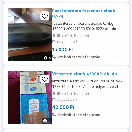
amelyet ember ...
Faszénterápia faszénpor eladó
0,5kg
faszénterápia faszénpakolás 0, 5kg
15000ft 209491288 501048272 óbuda
személyesen Használhatjuk belsőleg,
III. kerület, Budapest
vese- és májbetegségek esetén, a
augusztus 5
méreganyagok eltávolítására, külsőleg
15 000 Ft
bőrfekélyekre, Használatának csak
néhány ellenjavallata van: ritkán előforduló
Hitelesített telefonszám
3
bélirritáció, érzékeny személyeknél
néhány gyulladásos ...
Víztisztitó eladó 42000ft óbuda
víztisztitó eladó 42000ft óbuda 36 20 949
1288 36 50 104 8272 személyes átvétel
óbudán
III. kerület, Budapest
augusztus 4
42 000 Ft
Hitelesített telefonszám
5