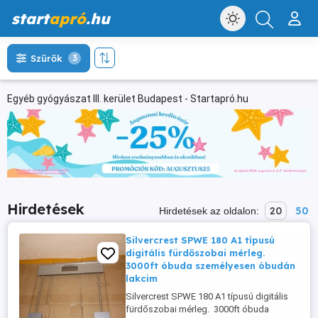
start
apró
.hu
Szűrők
3
Egyéb gyógyászat III. kerület Budapest - Startapró.hu
Hirdetések
20
50
Hirdetések az oldalon:
Silvercrest SPWE 180 A1 típusú
digitális fürdőszobai mérleg.
3000ft óbuda személyesen óbudán
lakcim
Silvercrest SPWE 180 A1 típusú digitális
fürdőszobai mérleg. 3000ft óbuda