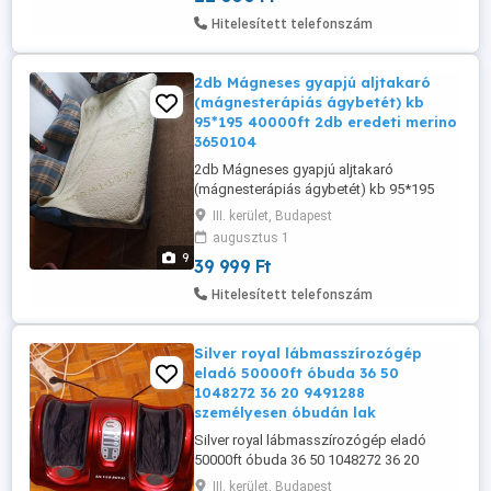
8272 36 20 949 1288 Az emberi súly,
Hitelesített telefonszám
testzsír, izomtömeg, hidratáltság,
csonttömeg és ajánlott ...
2db Mágneses gyapjú aljtakaró
(mágnesterápiás ágybetét) kb
95*195 40000ft 2db eredeti merino
3650104
2db Mágneses gyapjú aljtakaró
(mágnesterápiás ágybetét) kb 95*195
40000ft 2db eredeti merino 36501048272
III. kerület, Budapest
36209491288 posta kizárolag előre
augusztus 1
fizetés után mpl postán maradó +8000ft
9
39 999 Ft
Természetes fájdalomcsillapító,
immunrendszer erősítő és közérzetjavító
Hitelesített telefonszám
tulajdonságuknak köszönhetően az Ön
éjszakáit pihentetővé, ...
Silver royal lábmasszírozógép
eladó 50000ft óbuda 36 50
1048272 36 20 9491288
személyesen óbudán lak
Silver royal lábmasszírozógép eladó
50000ft óbuda 36 50 1048272 36 20
9491288 személyesen óbudán
III. kerület, Budapest