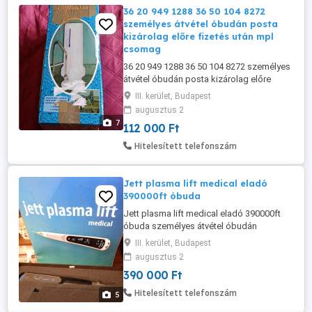
36 20 949 1288 36 50 104 8272
személyes átvétel óbudán posta
kizárolag előre fizetés után mpl
csomag
36 20 949 1288 36 50 104 8272 személyes
átvétel óbudán posta kizárolag előre
fizetés után mpl csomagautomatába +
III. kerület, Budapest
3000ft
augusztus 2
7
112 000 Ft
Hitelesített telefonszám
Jett plasma lift medical eladó
390000ft óbuda
Jett plasma lift medical eladó 390000ft
óbuda személyes átvétel óbudán
lakcimemen vagy előre fizetés után
III. kerület, Budapest
postán küldöm orvos hagyaték része
augusztus 2
csak ez amit hirdetek 36 50 104 8272
390 000 Ft
Szabadalmaztatott egyenáramú
technológia Plazmakezelés (ionizált gáz)
Hitelesített telefonszám
5
Egyszerű kezelés és vezérlés 8 intenzitási