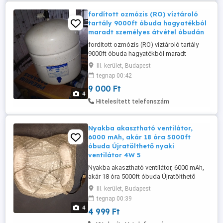
fordított ozmózis (RO) víztároló
tartály 9000ft óbuda hagyatékból
maradt személyes átvétel óbudán
fordított ozmózis (RO) víztároló tartály
9000ft óbuda hagyatékból maradt
személyes átvétel óbudán lakcimemen
III. kerület, Budapest
posta kizárolag előre fizetés után pl mpl
tegnap 00:42
csomagautomatába vagy foxpostba +
9 000 Ft
3000ft 36 50 104 8272 36 20 949 1288 PA-E
4
Reverse Osmosis Water Storage Tank
Hitelesített telefonszám
(RO-200). Teljes térfogat: 20 liter ...
Nyakba akasztható ventilátor,
6000 mAh, akár 18 óra 5000ft
óbuda Újratölthető nyaki
ventilátor 4W 5
Nyakba akasztható ventilátor, 6000 mAh,
akár 18 óra 5000ft óbuda Újratölthető
nyaki ventilátor 4W 5V 6000mAh fehér 360
III. kerület, Budapest
-os sokoldalú hűtés. Két ventilátorral
tegnap 00:39
ellátott bal és jobb oldali kialakítás.
4
4 999 Ft
állítható sebességfokozat. USB töltés
(USB kábel személyesen óbudán