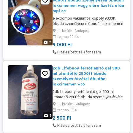
9000ft óbuda személyesen óbudán
lakcimemen vagy előre fizetés után
mpl cs
elektromos vákuumos köpöly 9000ft
óbuda személyesen óbudán lakcimemen
vagy előre fizetés után mpl
III. kerület, Budapest
csomagautomatába +3000ft 36 50 104
tegnap 00:44
8272 USB töltés - Intelligens 9
2
9 000 Ft
sebességes állítható masszírozó,
kényelmes otthoni elektromos
Hitelesített telefonszám
masszírozó 1200mAh akkumulátorral, 8
acél gyöngyöt tartalmaz, tökéletes
ajándéknak ...
2db Lifebuoy fertőtlenítő gél 500
ml utántöltő 2500ft óbuda
személyes átvétel óbudán
lakcimemen +36
2db Lifebuoy fertőtlenítő gél 500 ml
utántöltő 2500ft óbuda személyes átvétel
óbudán lakcimemen posta előre fizetés
III. kerület, Budapest
után mpl csomagautomatába +3000 ft
tegnap 00:43
10kgig Professzionális fertőtlenítő gél
3
2 500 Ft
65%-os alkoholtartalommal, amely a
baktériumok akár 99,9%-át is elpusztítja.
Hitelesített telefonszám
Víz és szappan nélkül is használható ...