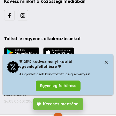
Kövess minket a közösségi médiában
Töltsd le ingyenes alkalmazásunkat
💖 25% kedvezményt kaptál
egyenlegfeltöltésre 💖
Az ajánlat csak korlátozott ideig érvényes!
© 2026 Startapró S.R.L. | Bulevardul Dacia nr 34, Oradea
Egyenleg feltöltése
410346, Romania | Tax ID: RO44483373 -
Ingyenes
Apróhirdetés
26.08.06.c0c206c
Keresés mentése