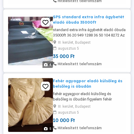
Hitelesített telefonszám
lakcimemen vagy előre fizetés után ...
SPS standard extra infra ágybetét
eladó óbuda 35000ft
standard extra infra ágybetét eladó óbuda
35000ft 36 20 949 1288 36 50 104 8272 Az
alvás egészséges melegágya!
III. kerület, Budapest
Infraterápiás derékalj Különböző
augusztus 5
problémákra nyújt segítséget a fény-és
35 000 Ft
hőterápiás melegítő ágybetét - egyenesen
Németországból! Többzónás fűtési
Hitelesített telefonszám
4
kontrollal felsőtestnél és lábrésznél,
Napjainkban ...
Fehér agyagpor eladó külsőleg és
belsőleg is óbudán
fehér agyagpor eladó külsőleg és
belsőleg is óbudán figyelem fehér
agyagpor 3kg 10000ft vagy 5kg agyag
III. kerület, Budapest
granulátum 15000ft 209491288 501048272
augusztus 5
óbuda Az agyag az ősidőktől fogva
10 000 Ft
orvosságok és kúrák alapanyaga volt,
csakúgy, mint a víz és a különféle
Hitelesített telefonszám
5
növények. Egyike a legősibb anyagoknak,