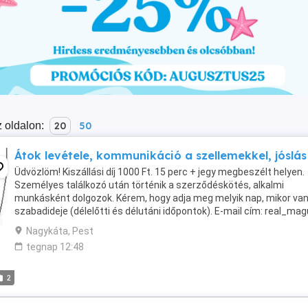
 oldalon:
20
50
Átok levétele, kommunikáció a szellemekkel, jóslás
Üdvözlöm! Kiszállási díj 1000 Ft. 15 perc + jegy megbeszélt helyen.
Személyes találkozó után történik a szerződéskötés, alkalmi
munkásként dolgozok. Kérem, hogy adja meg melyik nap, mikor va
szabadideje (délelőtti és délutáni időpontok). E-mail cím: real_ma
kukac citromail pont hu (E-mail-ben válaszolok ...
Nagykáta, Pest
tegnap 12:48
2