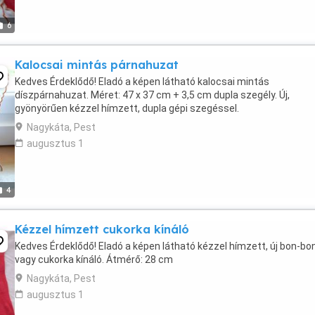
6
Kalocsai mintás párnahuzat
Kedves Érdeklődő! Eladó a képen látható kalocsai mintás
díszpárnahuzat. Méret: 47 x 37 cm + 3,5 cm dupla szegély. Új,
gyönyörűen kézzel hímzett, dupla gépi szegéssel.
Nagykáta, Pest
augusztus 1
4
Kézzel hímzett cukorka kínáló
Kedves Érdeklődő! Eladó a képen látható kézzel hímzett, új bon-bo
vagy cukorka kínáló. Átmérő: 28 cm
Nagykáta, Pest
augusztus 1