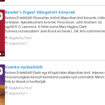
Reader's Digest Válogatott könyvek
Kedves Érdeklődő! Olvasatlan, kitűnő állapotban lévő könyvek, műb
kötésben. Ajándékozható kötetek. Piros könyv: John Grisham: Az
ügyfél R. D. Lawrence: A fehér puma Mary Higgins Clark:
Szeress,rózsaszálam! Jean Brock és Derek L. Gill: Ami szemmel n
látható Kék könyv: Dick Francis: Szomorú vég Henry ...
Nagykáta, Pest
augusztus 1
2
Usanka nyúlszőrből
Kedves Érdeklődő! Eladó egy kifogástalan állapotban lévő, teljesen ú
Oroszországban készült kisméretű usanka nyúl szőrméből. Méret:
Fiúk és lányok is hordhatják.
Nagykáta, Pest
augusztus 1