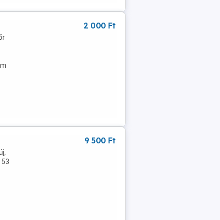
2 000 Ft
őr
em
9 500 Ft
j,
 53