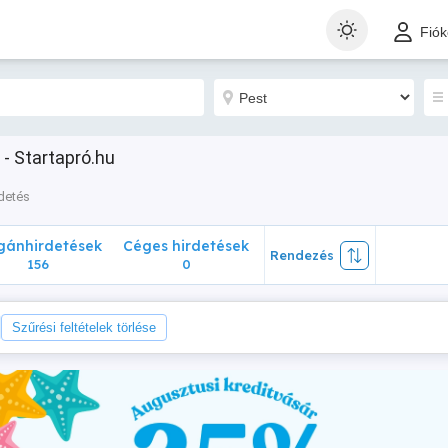
nhirdetések
Céges hirdetések
Rendezés
Fió
156
0
- Startapró.hu
detés
ánhirdetések
Céges hirdetések
Rendezés
156
0
Szűrési feltételek törlése