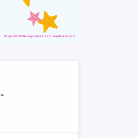
n
gus