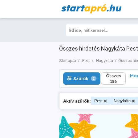
start
apró
.hu
Összes
Magá
Szűrők
2
156
Összes hirdetés Nagykáta Pest 
Startapró
Pest
Nagykáta
Összes hir
Összes
Mag
Szűrők
2
156
Aktív szűrők:
Pest
Nagykáta