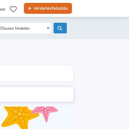
Hirdetésfeladás
kom