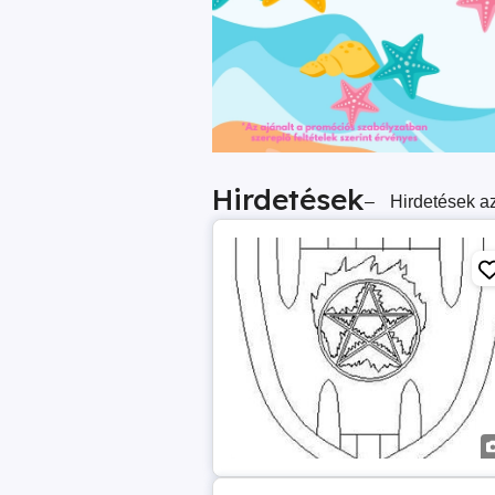
Hirdetések
–
Hirdetések az