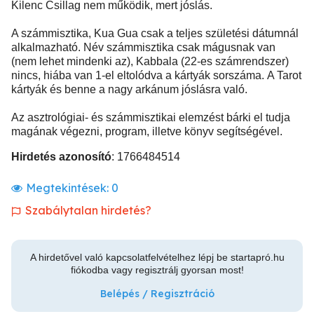
Kilenc Csillag nem működik, mert jóslás.
A számmisztika, Kua Gua csak a teljes születési dátumnál
alkalmazható. Név számmisztika csak mágusnak van
(nem lehet mindenki az), Kabbala (22-es számrendszer)
nincs, hiába van 1-el eltolódva a kártyák sorszáma. A Tarot
kártyák és benne a nagy arkánum jóslásra való.
Az asztrológiai- és számmisztikai elemzést bárki el tudja
magának végezni, program, illetve könyv segítségével.
Hirdetés azonosító
: 1766484514
Megtekintések:
0
Szabálytalan hirdetés?
A hirdetővel való kapcsolatfelvételhez lépj be startapró.hu
fiókodba vagy regisztrálj gyorsan most!
Belépés / Regisztráció