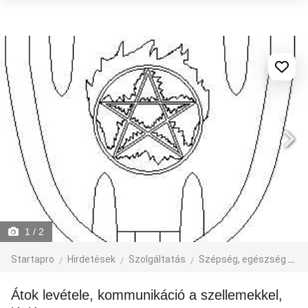
1
/ 2
Startapro
Hirdetések
Szolgáltatás
Szépség, egészség
H
Átok levétele, kommunikáció a szellemekkel,