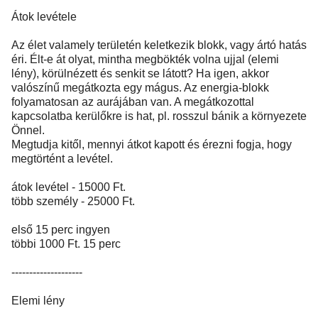
Átok levétele
Az élet valamely területén keletkezik blokk, vagy ártó hatás
éri. Élt-e át olyat, mintha megbökték volna ujjal (elemi
lény), körülnézett és senkit se látott? Ha igen, akkor
valószínű megátkozta egy mágus. Az energia-blokk
folyamatosan az aurájában van. A megátkozottal
kapcsolatba kerülőkre is hat, pl. rosszul bánik a környezete
Önnel.
Megtudja kitől, mennyi átkot kapott és érezni fogja, hogy
megtörtént a levétel.
átok levétel - 15000 Ft.
több személy - 25000 Ft.
első 15 perc ingyen
többi 1000 Ft. 15 perc
--------------------
Elemi lény