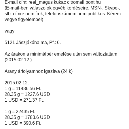
E-mail cím: real_magus kukac citromail pont hu
(E-mail-ben válaszolok egyéb kérdéseire. MSN-, Skype-,
stb. címre nem írok, telefonszámom nem publikus. Kérem
vegye figyelembe!)
vagy
5121 Jászjákóhalma, Pf.: 6.
Az árakon a minimálbér emelése után sem változtattam
(2015.02.12.).
Arany árfolyamhoz igazítva (24 k)
2015.02.12.
1 g = 11486.56 Ft.
28.35 g = 1227.6 USD
1 USD = 271.37 Ft.
1 g = 22435 Ft.
28.35 g = 1783.6 USD
1 USD = 390,6 Ft.