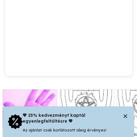
💖 25% kedvezményt kaptál
egyenlegfeltöltésre 💖
Az ajánlat csak korlátozott ideig érvényes!
Dorothea szolgáltatásai
Átok levétele,
Átok levétele,