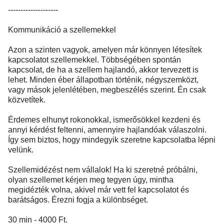
--------------------
Kommunikáció a szellemekkel
Azon a szinten vagyok, amelyen már könnyen létesítek
kapcsolatot szellemekkel. Többségében spontán
kapcsolat, de ha a szellem hajlandó, akkor tervezett is
lehet. Minden éber állapotban történik, négyszemközt,
vagy mások jelenlétében, megbeszélés szerint. Én csak
közvetítek.
Érdemes elhunyt rokonokkal, ismerősökkel kezdeni és
annyi kérdést feltenni, amennyire hajlandóak válaszolni.
Így sem biztos, hogy mindegyik szeretne kapcsolatba lépni
velünk.
Szellemidézést nem vállalok! Ha ki szeretné próbálni,
olyan szellemet kérjen meg tegyen úgy, mintha
megidézték volna, akivel már vett fel kapcsolatot és
barátságos. Érezni fogja a különbséget.
30 min - 4000 Ft.