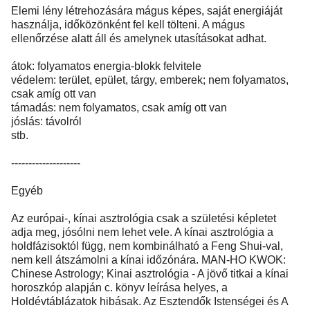
Elemi lény létrehozására mágus képes, saját energiáját
használja, időközönként fel kell tölteni. A mágus
ellenőrzése alatt áll és amelynek utasításokat adhat.
átok: folyamatos energia-blokk felvitele
védelem: terület, epület, tárgy, emberek; nem folyamatos,
csak amíg ott van
támadás: nem folyamatos, csak amíg ott van
jóslás: távolról
stb.
--------------------
Egyéb
Az európai-, kínai asztrológia csak a születési képletet
adja meg, jósólni nem lehet vele. A kínai asztrológia a
holdfázisoktól függ, nem kombinálható a Feng Shui-val,
nem kell átszámolni a kínai időzónára. MAN-HO KWOK:
Chinese Astrology; Kinai asztrológia - A jövő titkai a kínai
horoszkóp alapján c. könyv leírása helyes, a
Holdévtáblázatok hibásak. Az Esztendők Istenségei és A