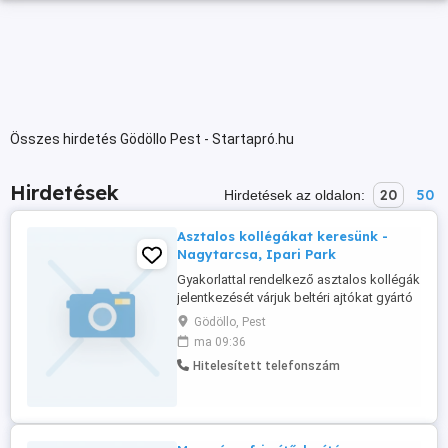
Összes hirdetés Gödöllo Pest - Startapró.hu
Hirdetések
20
50
Hirdetések az oldalon:
Asztalos kollégákat keresünk -
Nagytarcsa, Ipari Park
Gyakorlattal rendelkező asztalos kollégák
jelentkezését várjuk beltéri ajtókat gyártó
nagytarcsai üzemünkbe. Nyílászárókkal
Gödöllo, Pest
szerzett gyakorlat előny, de nem feltétel.
ma 09:36
Főállású munkaviszony, nappali műszak.
Hitelesített telefonszám
A munkavégzés helye: Nagytarcsa, Ipari
Park Azonnali kezdési lehetőség.
Önéletrajzát az e-mail ...