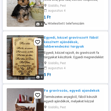
sötét dús szőrű, minőségi kiskutyák
Gödöllo, Pest
ELADÓK. Törzskönyvvel,igény szerint állat
augusztus 4
útlevéllel. A világ vezető vérvonalaiból,
1 Ft
eredményes, gyönyörű kiállítási szülőktől,
számlával, szerződéssel, garanciával.
Hitelesített telefonszám
4
Koruknak megfelelő ...
Egyedi, kézzel gravírozott fából
készített ajándékok,
lakberendezési targyak
Egyedi, kézzel rajzolt, és gravírozott fa
tárgyakat készítünk. Egyedi megrendelést
is vállalunk, pl személyre szóló ajándék
Gödöllo, Pest
készítését. - falióra - táblák - képek -
augusztus 4
házszámtábla és névtábla - egyedi fa toll
5 Ft
és tolltartó - fa doboz - bútor gravírozás -
8
kulcstartó - egyedi fa ékszer... Nézz szét
...
Fa gravírozás, egyedi ajandekok
Természetes anyagból, fából készült
egyedi ajándékok, melyeket kézzel
gravirozunk, keresed szerinti képpel,
Gödöllo, Pest
szöveggel. Faliórák, tollak, táblák,