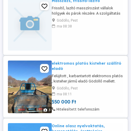
Masszázs, frissítő-lazító
Frissítő, lazító masszírozást vállalok
hölgyek és párok részére. A szolgáltatás
egyelőre térítésmentes, jelenleg csak
Gödöllo, Pest
masszőr tanuló vagyok. Helyem nincs, azt
ma 08:38
neked kell biztosítani.
elektromos platós kisteher szállító
eladó
Felújított , karbantartott elektromos platós
, kisteher jármű eladó Gödöllő mellett.
Kipróbálható. 06306786785
Gödöllo, Pest
ma 08:11
550 000 Ft
Hitelesített telefonszám
3
Online olasz nyelvoktatás,