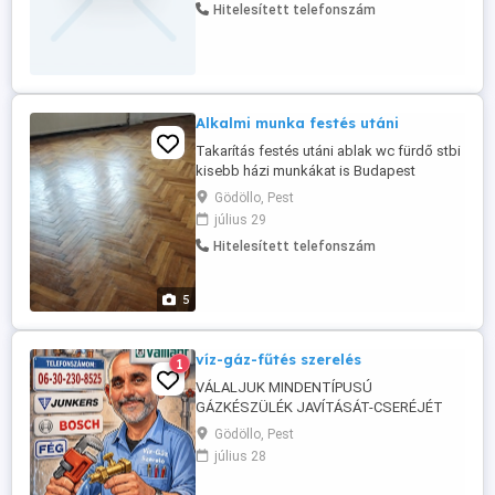
Hitelesített telefonszám
svéd masszázst végeznek. Varom
érdeklődők jelentkezését.
Alkalmi munka festés utáni
Takarítás festés utáni ablak wc fürdő stbi
kisebb házi munkákat is Budapest
környékén is vagy távolabbi kerületek is
Gödöllo, Pest
szóba jöhetnek 06705707655 ön elérhető
július 29
vagyok
Hitelesített telefonszám
5
víz-gáz-fűtés szerelés
1
VÁLALJUK MINDENTÍPUSÚ
GÁZKÉSZÜLÉK JAVÍTÁSÁT-CSERÉJÉT
FŰTÉSRENDSZEREK MOSÁSÁT-
Gödöllo, Pest
KIVITELEZÉSÉT-JAVÍTÁSÁT
július 28
VÍZVEZETÉKEK JAVÍTÁSÁT-
KIVITELEZÉSÉT. rövid határidővel-