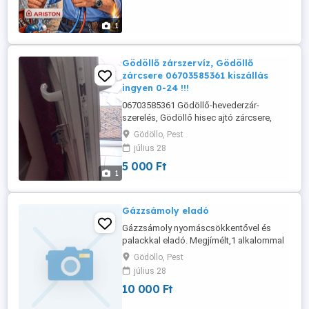
garanciával
1
Gödöllő zárszervíz, Gödöllő
zárcsere 06703585361 kiszállás
ingyen 0-24 !!!
06703585361 Gödöllő‎-hevederzár-
szerelés, Gödöllő‎ hisec ajtó zárcsere,
Gödöllő-‎ biztonsági zárbetét csere,
Gödöllo, Pest
Gödöllő zárszervíz, Gödöllő zárnyitás,
július 28
Gödöllő zárcsere, 06703585361 Gödöllő
5 000 Ft
lakatos, Gödöllő autónyitás. Gödöllő és
1
környékén mobil zárszervízemmel az
alábbi szolgáltatásokkal állok, az Önök ...
Gázzsámoly eladó
Gázzsámoly nyomáscsökkentővel és
palackkal eladó. Megjímélt,1 alkalommal
üzemelt.
Gödöllo, Pest
július 28
10 000 Ft