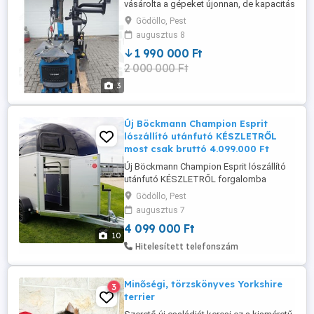
vásárolta a gépeket újonnan, de kapacitás
hiányában nem használjuk. Csak be lett
Gödöllo, Pest
üzemelve! Gumiszerelő gép, centírozó
augusztus 8
gép, kompresszor, 2db légpárnás emelő,
1 990 000 Ft
stb. Eladási ár: 1.990.000Ft+ÁFA, vagy
2 000 000 Ft
bérelhető: 140.000Ft hó áron.
3
Új Böckmann Champion Esprit
lószállító utánfutó KÉSZLETRŐL
most csak bruttó 4.099.000 Ft
Új Böckmann Champion Esprit lószállító
utánfutó KÉSZLETRŐL forgalomba
helyezve, rendszámmal most csak bruttó
Gödöllo, Pest
4.099.000 Ft Fix tartozékok az új
augusztus 7
Böckmann lószállítóhoz: -
4 099 000 Ft
lengéscsillapító, - pata csúszásgátló a
10
rámpán - felszerelt nyeregszekrény, - gumi
Hitelesített telefonszám
védő a belső falon Gyártó: Böckmann
(Németország) Évjárat: ...
Minőségi, törzskönyves Yorkshire
3
terrier