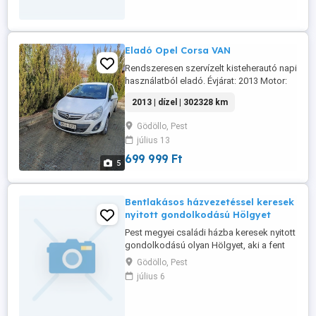
Eladó Opel Corsa VAN
Rendszeresen szervízelt kisteherautó napi
használatból eladó. Évjárat: 2013 Motor:
1.3 dízel (75 LE) Futott km: 302 328 km
2013 | dízel | 302328 km
Váltó: manuális Szín: fehér Műszaki: 2027
júliusig Magyar okmányok, azonnal vihető
Gödöllo, Pest
Érdeklődni hétköznap 8-16 óra között. Az
július 13
autó korának megfelelő állapotban van,
megbízhatóan ...
699 999 Ft
5
Bentlakásos házvezetéssel keresek
nyitott gondolkodású Hölgyet
Pest megyei családi házba keresek nyitott
gondolkodású olyan Hölgyet, aki a fent
említett pozíciót be tudja tölteni. Határidő:
Gödöllo, Pest
2026.07.31
július 6