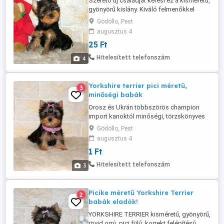
Szerető új családját keresi ez a kisméretű,
gyönyörű kislány. Kiváló felmenőkkel
rendelkezik, többszörös kiállítási győztes
Gödöllo, Pest
apukával. Mindkét szülője szűrve van. A
augusztus 4
törzskönyve már elkészült, összes oltását
25 Ft
megkapta, szobatiszta. Ajándék kölyök
csomaggal és gondozási útmutatóval
Hitelesített telefonszám
4
költözne. Telefonon várom ...
Yorkshire terrier pici méretű,
3
minőségi babák
Orosz és Ukrán többszörös champion
import kanoktól minőségi, törzskönyves
Yorkshire Terrier kiskutyák eladók.
Gödöllo, Pest
Koruknak megfelelő oltásokkal, micro
augusztus 4
chippel, féregtelenítve, kezdő kölyök
1 Ft
csomaggal. Bővebb információ
telefonon!
Hitelesített telefonszám
3
Picike méretű Yorkshire Terrier
2
babák eladók!
YORKSHIRE TERRIER kisméretű, gyönyörű,
rövid orrú, pici fülű, korrekt felépítésű,