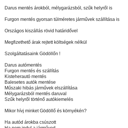
Darus mentés árokból, mélygarázsból, szűk helyről is
Furgon mentés gyorsan túlméretes járművek szállítása is
Országos kiszállás rövid határidővel
Megfizethető árak rejtett költségek nélkül
Szolgáltatásaink Gödöllőn !
Darus autómentés
Furgon mentés és szállítás
Kisteherautó mentés
Balesetes autók mentése
Műszaki hibás járművek elszállítása
Mélygarázsból mentés daruval
Szűk helyről történő autókiemelés
Mikor hívj minket Gödöllő és környékén?
Ha autód árokba csúszott
Ha nem indul a járműved