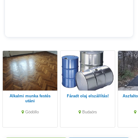
Alkalmi munka festés
Fáradt olaj elszállítás!
Aszfal
utáni
Gödöllo
Budaörs