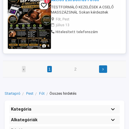
1
TESTFORMÁLÓ KEZELÉSEK A CSELŐ
MASSZÁZSNÁL Sokan kérdezitek
hogyan működik a kezelés, milyen
Fót, Pest
gyakran érdemes jönni és mikor látható az
július 13
eredmény AJÁNLOTT KEZELÉSI
Hitelesített telefonszám
GYAKORISÁG Intenzív kúra: heti 2-3
alkalom Fenntartó kezelés: heti 1 alkalom
A legjobb eredmény kúraszerű kezeléssel
4
érhető ...
›
‹
1
2
Startapró
Pest
Fót
Összes hirdetés
Kategória
Alkategóriák