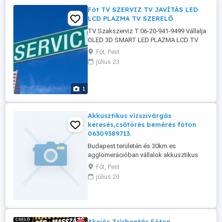
Fót TV SZERVIZ TV JAVÍTÁS LED
LCD PLAZMA TV SZERELŐ
TV Szakszerviz T:06-20-941-9499 Vállalja
OLED 3D SMART LED PLAZMA LCD TV
televízió javítását egyeztetett időpontban
Fót, Pest
garanciával. TV szerelő helyszíni
július 23
kiszállással Budapest I. II. III. IV. V. VI. VII.
VIII. IX. X. XI. XII. XIII. XIV. XV. XVI. XVII. XVIII.
XIX. XX. XXI. XXII. XXIII. kerületeiben.
1
Kispest ...
Akkusztikus vízszivárgás
keresés,csőtörés bemérés fóton
06309389713.
Budapest területén és 30km es
agglomerációban vállalok akkusztikus
vízszivárgás keresést, hőkamerás
Fót, Pest
vízszivárgás keresést,csőtörés bemérést
július 20
rövid határidővel.
Akciós Zsírbontás Fóton