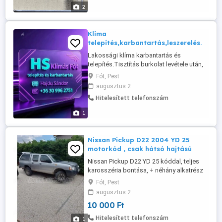
levegővel szárítás és összeszerelés.
2
Vonatkozik a belső és külső egységekre
is ...
Klíma
telepítés,karbantartás,leszerelés.
Lakossági klíma karbantartás és
telepítés.Tisztítás burkolat levétele után,
vegyszeres magasnyomású vízzel
Fót, Pest
mosózsák használatával történik,azután
augusztus 2
forrógőzös technikával fertőtlenítés,
Hitelesített telefonszám
levegővel szárítás és összeszerelés.
Vonatkozik a belső és külső egységekre
1
is.
Nissan Pickup D22 2004 YD 25
motorkód , csak hátsó hajtású
Nissan Pickup D22 YD 25 kóddal, teljes
karosszéria bontása, + néhány alkatrész
még van belőle
Fót, Pest
augusztus 2
10 000 Ft
Hitelesített telefonszám
1