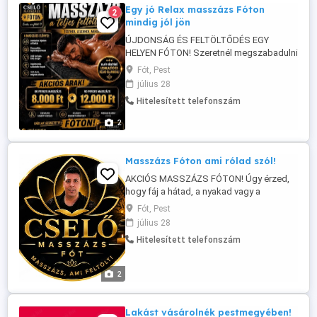
Egy jó Relax masszázs Fóton
2
mindig jól jön
ÚJDONSÁG ÉS FELTÖLTŐDÉS EGY
HELYEN FÓTON! Szeretnél megszabadulni
a makacs zsírpárnáktól, csökkenteni a
Fót, Pest
narancsbőrt, vagy egyszerűen csak
július 28
kikapcsolódni egy hosszú nap után? A
Hitelesített telefonszám
Cselő Masszázsnál most már kétféle
módon is tehetsz magadért: MASSZÁZS
2
Izomlazítás Stresszoldás
Fájdalomcsillapítás ...
Masszázs Fóton ami rólad szól!
AKCIÓS MASSZÁZS FÓTON! Úgy érzed,
hogy fáj a hátad, a nyakad vagy a
derekad? Egész nap ülsz, sokat dolgozol,
Fót, Pest
vagy egyszerűen csak szeretnél
július 28
kikapcsolódni? Most itt a tökéletes
Hitelesített telefonszám
alkalom! Akciós árak 60 perc 8.000 Ft 90
perc 12.000 Ft Klímatizált, kellemes
környezetben várlak ...
2
Lakást vásárolnék pestmegyében!