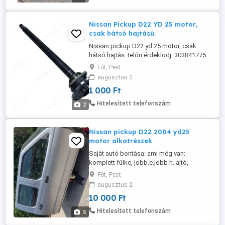
Nissan Pickup D22 YD 25 motor,
csak hátsó hajtású.
Nissan pickup D22 yd 25 motor, csak
hátsó hajtás. telón érdeklödj. 303841775
Fót, Pest
augusztus 2
1 000 Ft
Hitelesített telefonszám
2
Nissan pickup D22 2004 yd25
motor alkatrészek
Saját autó bontása: ami még van:
komplett fülke, jobb.e.jobb h. ajtó,
főfékhenger Tk főés
Fót, Pest
munkahenger,kormánylégzsák, 4 db kpl
augusztus 2
biztonsági öv és ajtókéder, vonóhorog,
10 000 Ft
fütés radiátor, kormánykapcsolók, torziós
rudak (csak hátsó hajtású) diffi,
Hitelesített telefonszám
5
féltengelyek, bizt. tábla, kardán, (csak