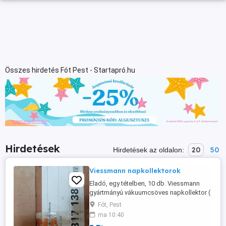
Összes hirdetés Fót Pest - Startapró.hu
Hirdetések
20
50
Hirdetések az oldalon:
Viessmann napkollektorok
Eladó, egy tételben, 10 db. Viessmann
gyártmányú vákuumcsöves napkollektor (
3 m2 db.), az összes tartozékával, vezérlő
Fót, Pest
egységgel 500 l-es szigetelt tartállyal
ma 10:40
kompletten. Ár megegyezés szerint.