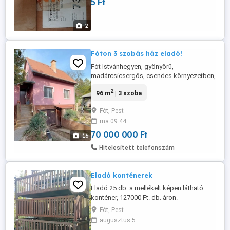
5 Ft
2
Fóton 3 szobás ház eladó!
Fót Istvánhegyen, gyönyörű,
madárcsicsergős, csendes környezetben,
756 nm-es telken lévő, felújított, szigetelt,
2
96 m
| 3 szoba
belső 3 szintes, 96 nm lakóterületű, 3
szobás, új nyílászárokkal felszerelt,
Fót, Pest
önálló családi ház, beépített, gépesített
ma 09:44
konyhával 70 M Ft-ért eladó! Extrák: klíma,
gardrób, mosókonyha, padlófűtés, ...
70 000 000 Ft
16
Hitelesített telefonszám
Eladó konténerek
Eladó 25 db. a mellékelt képen látható
konténer, 127000 Ft. db. áron.
Fót, Pest
augusztus 5