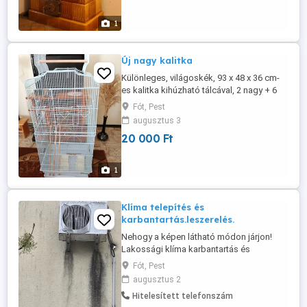
1
Új nagy kalitka
Különleges, világoskék, 93 x 48 x 36 cm-
es kalitka kihúzható tálcával, 2 nagy + 6
kisebb ajtóval, 4 levehető ajtóval, 4 etető-
Fót, Pest
itatóval, 3 ülőrúddal, 1 hintával felszerelve.
augusztus 3
Teteje nyitható külső ülőrúddal.
20 000 Ft
1
Klíma telepítés és
karbantartás.leszerelés.
Nehogy a képen látható módon járjon!
Lakossági klíma karbantartás és
telepítés.Tisztítás burkolat levétele után,
Fót, Pest
vegyszeres magasnyomású vízzel
augusztus 2
mosózsák használatával történik,azután
Hitelesített telefonszám
forrógőzös technikával fertőtlenítés,