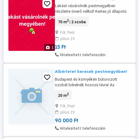
Lakást vásárolnék pestmegyében
részletre önerő nélkül! Kertes jó állapotú
összkomfortos családi házat vennék
2
70 m
| 2 szoba
minden ajánlatot meghallgatok! Nem
kastély kell, hanem egy élhető lakás, amit
Fót, Pest
otthonnak tudok nevezni. Elérhetőségem
július 23
itt üzenetben szélhamosok,csalók
mellőzzenek köszönöm!
15 Ft
1
Hitelesített telefonszám
Albérletet keresek pestmegyében!
Budapest és környékén bútorozott
szobát bérelnék hosszú távra! Az
anyagiakat illetően havi szinten max 90
2
20 m
ezer forintig rezsivel együtt! Középkorú
dolgozó hölgy vagyok rend tisztaság
Fót, Pest
szerető! Mindent meghallgatok viszont
július 23
nem partnert keresek hanem albérletet!
Kaució 1 havi részletben! Szuterin és ...
90 000 Ft
Hitelesített telefonszám