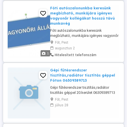
hátsó hajtás) 2 ...
Fóti autószalonunkba keresünk
megbízható, munkájára igényes
vagyonőr kollégákat hosszú távú
munkavég
Fóti autószalonunkba keresünk
megbízható, munkájára igényes vagyonőr
kollégákat hosszú távú munkavégzésre.
Fót, Pest
Munkaidő beosztás: Hétköznap: Éjszakai
augusztus 2
műszak, napi 15 órában. Szombat: 12:00-
1
Hitelesített telefonszám
től 20 órás szolgálat. Vasárnap: 24 órás
szolgálat. Amit kínálunk: Bérezés: 1500 Ft
óra (nettó). Elvárások:Érvényes ...
Gépi fűtésrendszer
tisztítás,radiátor tisztítás géppel
Fóton 06309389713
Gépi fűtésrendszer tisztítás,radiátor
tisztítás géppel 20.kerület 06309389713
Fót, Pest
július 28