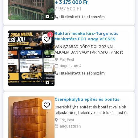
3 175 000 Ft
7 937 500 Ft
1
Hitelesített telefonszám
Raktári munkatárs-Targoncás
1
Munkatárs FÓT vagy VECSÉS
VAN SZABADIDŐD? DOLGOZNÁL
ALKALMIBAN VAGY PÁR NAPOT? Most
több helyszínre keresünk beugrós alkalmi
Fót, Pest
munkatársakat! Ha szeretnél gyorsan
augusztus 4
pénzt keresni rugalmas beosztással, ez
Hitelesített telefonszám
neked szól! Alkalmi beugrós munka (akár
15 napra is) Egyszerűsített foglalkoztatás
1
Választható műszakok NYITOTT ...
Cserépkályha építés és bontás
Cserépkályha építést és bontást vállalok
teljeskörűen, beleértve a sittelszállítást és
akár a tisztasági festést is. Kérem
Fót, Pest
telefonon érdeklődjenek! 06302522744
augusztus 3