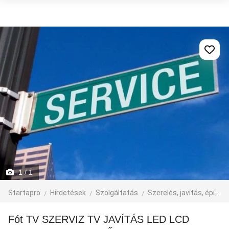
1
/ 1
Startapro
Hirdetések
Szolgáltatás
Szerelés, javítás, építkezés
Fót TV SZERVIZ TV JAVÍTÁS LED LCD