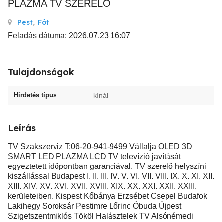
PLAZMA TV SZERELŐ
Pest
,
Fót
Feladás dátuma: 2026.07.23 16:07
Tulajdonságok
Hirdetés típus
kínál
Leírás
TV Szakszerviz T:06-20-941-9499 Vállalja OLED 3D
SMART LED PLAZMA LCD TV televízió javítását
egyeztetett időpontban garanciával. TV szerelő helyszíni
kiszállással Budapest I. II. III. IV. V. VI. VII. VIII. IX. X. XI. XII.
XIII. XIV. XV. XVI. XVII. XVIII. XIX. XX. XXI. XXII. XXIII.
kerületeiben. Kispest Kőbánya Erzsébet Csepel Budafok
Lakihegy Soroksár Pestimre Lőrinc Óbuda Újpest
Szigetszentmiklós Tököl Halásztelek TV Alsónémedi