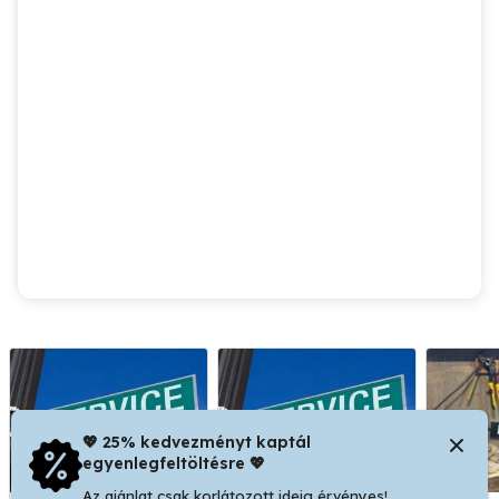
💖 25% kedvezményt kaptál
egyenlegfeltöltésre 💖
Az ajánlat csak korlátozott ideig érvényes!