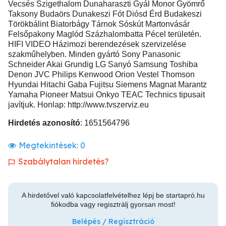
Vecsés Szigethalom Dunaharaszti Gyál Monor Gyömrő
Taksony Budaörs Dunakeszi Fót Diósd Érd Budakeszi
Törökbálint Biatorbágy Tárnok Sóskút Martonvásár
Felsőpakony Maglód Százhalombatta Pécel területén.
HIFI VIDEO Házimozi berendezések szervizelése
szakműhelyben. Minden gyártó Sony Panasonic
Schneider Akai Grundig LG Sanyó Samsung Toshiba
Denon JVC Philips Kenwood Orion Vestel Thomson
Hyundai Hitachi Gaba Fujitsu Siemens Magnat Marantz
Yamaha Pioneer Matsui Onkyo TEAC Technics tipusait
javítjuk. Honlap: http://www.tvszerviz.eu
Hirdetés azonosító
: 1651564796
Megtekintések:
0
Szabálytalan hirdetés?
A hirdetővel való kapcsolatfelvételhez lépj be startapró.hu
fiókodba vagy regisztrálj gyorsan most!
Belépés / Regisztráció