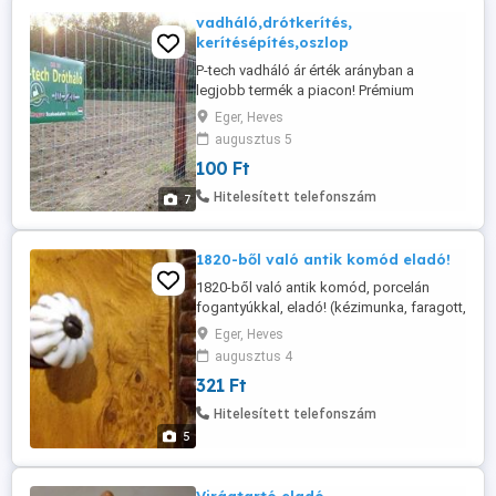
vadháló,drótkerítés,
kerítésépítés,oszlop
P-tech vadháló ár érték arányban a
legjobb termék a piacon! Prémium
kategóriás termék versenyképes árakon!
Eger, Heves
Tájékozódjon termékünkről
augusztus 5
weblapunkon, ahol egy kis videó is van a
100 Ft
P-tech vadhálóról! Félkemény huzalból
feszített függőleges szálak, egyetlen a
Hitelesített telefonszám
7
világon, ahol az alsó és felső szálon is
stabil kötés ...
1820-ből való antik komód eladó!
1820-ből való antik komód, porcelán
fogantyúkkal, eladó! (kézimunka, faragott,
cseresznye) Hossza: 128 cm Magasság:
Eger, Heves
125 cm Szélessége: 58 cm
augusztus 4
321 Ft
Hitelesített telefonszám
5