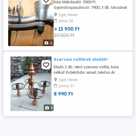
Kézi Mákdaráló: 5900 Ft.
Gyümölcspaszírozó: 7900, 3 db. tárcsával
Eger, Heves
július 20
13 900 Ft
20 500 Ft
5
Szarvasi csillárok eladók!
Eladó 2 db. retró szarvasi csillár, búra
nélkül! Érdeklődni: email, telefon Ár:
4990/db.
Eger, Heves
június 21
8 990 Ft
3