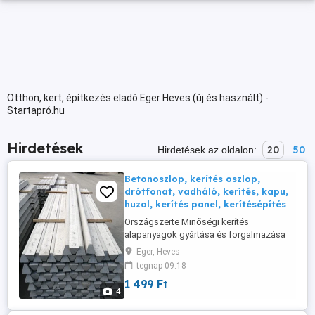
Otthon, kert, építkezés eladó Eger Heves (új és használt) -
Startapró.hu
Hirdetések
20
50
Hirdetések az oldalon:
Betonoszlop, kerítés oszlop,
drótfonat, vadháló, kerítés, kapu,
huzal, kerítés panel, kerítésépítés
Országszerte Minőségi kerítés
alapanyagok gyártása és forgalmazása
garantáltan a legolcsóbban! Óriási
Eger, Heves
választékkal és raktárkészlettel
tegnap 09:18
rendelkezünk, így biztosan megtalálja a
1 499 Ft
megfelelő termékeket nálunk. Szállítását
4
olcsón és rugalmasan megoldjuk. Ne
habozzon, kérjen ajánlatot még ma!