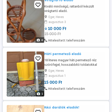
Virágtartó eladó
Kiváló minőségű, rattanból készült
virágtartó eladó.
Eger, Heves
augusztus 3
10 000 Ft
15 000 Ft
4
Hitelesített telefonszám
Háti permetező eladó
18 literes magyar háti permetező réz
szórófejjel, hosszabbító toldatokkal
eladó.
Eger, Heves
augusztus 1
15 000 Ft
Hitelesített telefonszám
1
Kézi darálók eladók!