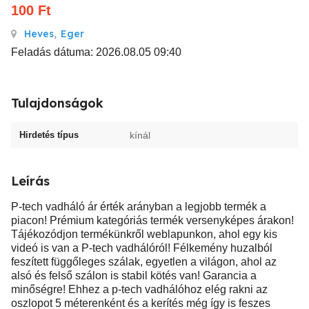
100
Ft
Heves
,
Eger
Feladás dátuma: 2026.08.05 09:40
Tulajdonságok
Hirdetés típus
kínál
Leírás
P-tech vadháló ár érték arányban a legjobb termék a
piacon! Prémium kategóriás termék versenyképes árakon!
Tájékozódjon termékünkről weblapunkon, ahol egy kis
videó is van a P-tech vadhálóról! Félkemény huzalból
feszített függőleges szálak, egyetlen a világon, ahol az
alsó és felső szálon is stabil kötés van! Garancia a
minőségre! Ehhez a p-tech vadhálóhoz elég rakni az
oszlopot 5 méterenként és a kerítés még így is feszes