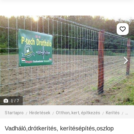
1
/ 7
Startapro
Hirdetések
Otthon, kert, építkezés
Kerítés
egyé
vadháló,drótkerítés, kerítésépítés,oszlop