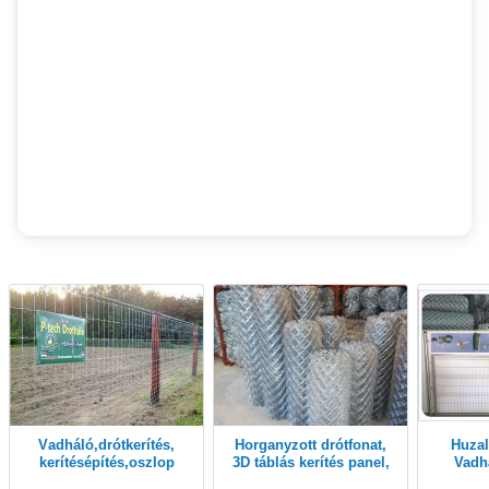
vadháló,drótkerítés,
Horganyzott drótfonat,
Huzal Betonoszlop
kerítésépítés,oszlop
3D táblás kerítés panel,
Vadh
kerítéspanel, vadháló,
Drótkerí