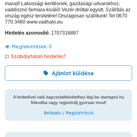
marad! Lakossági kerítésnek, gazdasági udvarokhoz,
vaddisznó farmara kiváló! Vezér dróttal együtt. Szállítás az
ország egész területére! Országosan szállítunk! Tel 0670
770 3460 www.vadhalo.eu
Hirdetés azonosító
: 1707316887
Megtekintések:
0
Szabálytalan hirdetés?
Ajánlat küldése
A hirdetővel való kapcsolatfelvételhez lépj be startapró.hu
fiókodba vagy regisztrálj gyorsan most!
Belépés / Regisztráció