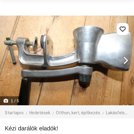
1
/ 5
Startapro
Hirdetések
Otthon, kert, építkezés
Lakásfelszerelés
Kézi darálók eladók!