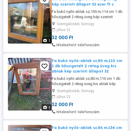
kép szerinti állapot 32 ezer ft c
Fa bukó nyiló-ablak sz;105 m;114 cm 1 db
hőszigetelt 2 réteg üveg kép szerinti
állapot 32 ezer ft csere is érdekel.
Szentgáloskér, Somogy
július 22
32 000 Ft
1
Hitelesített telefonszám
Fa bukó nyiló-ablak sz;80 m;110 cm
1 db hőszigetelt 2 réteg üveg kis
ablak kép szerinti állapot 32
Fa bukó nyiló-ablak sz;80 m;110 cm 1 db
hőszigetelt 2 réteg üveg kis ablak kép
szerinti állapot 32 ezer ft csere is érdekel.
Szentgáloskér, Somogy
július 22
32 000 Ft
1
Hitelesített telefonszám
Fa bukó nyiló-ablak sz;86 m;134 cm