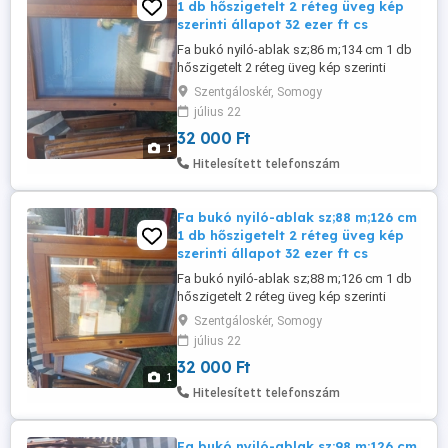
1 db hőszigetelt 2 réteg üveg kép
szerinti állapot 32 ezer ft cs
Fa bukó nyiló-ablak sz;86 m;134 cm 1 db
hőszigetelt 2 réteg üveg kép szerinti
állapot 32 ezer ft csere is érdekel.
Szentgáloskér, Somogy
július 22
32 000 Ft
1
Hitelesített telefonszám
Fa bukó nyiló-ablak sz;88 m;126 cm
1 db hőszigetelt 2 réteg üveg kép
szerinti állapot 32 ezer ft cs
Fa bukó nyiló-ablak sz;88 m;126 cm 1 db
hőszigetelt 2 réteg üveg kép szerinti
állapot 32 ezer ft csere is érdekel.
Szentgáloskér, Somogy
július 22
32 000 Ft
1
Hitelesített telefonszám
Fa bukó nyiló-ablak sz;98 m;126 cm