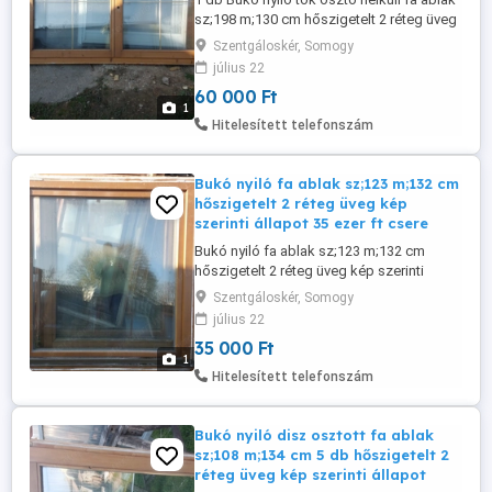
sz;198 m;130 cm hőszigetelt 2 réteg üveg
kép szerinti állapot 60 ezer ft csere is
Szentgáloskér, Somogy
érdekel.
július 22
60 000 Ft
1
Hitelesített telefonszám
Bukó nyiló fa ablak sz;123 m;132 cm
hőszigetelt 2 réteg üveg kép
szerinti állapot 35 ezer ft csere
Bukó nyiló fa ablak sz;123 m;132 cm
hőszigetelt 2 réteg üveg kép szerinti
állapot 35 ezer ft csere is érdekel.
Szentgáloskér, Somogy
július 22
35 000 Ft
1
Hitelesített telefonszám
Bukó nyiló disz osztott fa ablak
sz;108 m;134 cm 5 db hőszigetelt 2
réteg üveg kép szerinti állapot