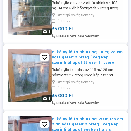
Bukó nyiló disz osztott fa ablak sz;108
m;134 cm 5 db hőszigetelt 2 réteg üveg
kép szerinti állapot egyben ha viszed 35
Szentgáloskér, Somogy
ezer ft db csere is érdekel.
július 22
35 000 Ft
1
Hitelesített telefonszám
Bukó nyiló fa ablak sz;118 m;128 cm
hőszigetelt 2 réteg üveg kép
szerinti állapot 35 ezer ft csere
Bukó nyiló fa ablak sz;118 m;128 cm
hőszigetelt 2 réteg üveg kép szerinti
állapot 35 ezer ft csere is érdekel.
Szentgáloskér, Somogy
július 22
35 000 Ft
1
Hitelesített telefonszám
Bukó nyiló fa ablak sz;120 m;138 cm
2 db hőszigetelt 2 réteg üveg kép
szerinti állapot egyben ha vis