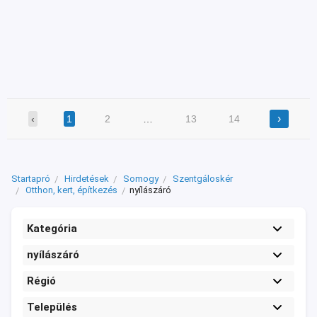
›
‹
1
2
…
13
14
Startapró
Hirdetések
Somogy
Szentgáloskér
Otthon, kert, építkezés
nyílászáró
Kategória
nyílászáró
Régió
Település