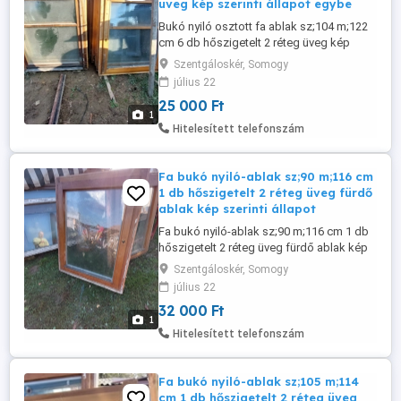
üveg kép szerinti állapot egybe
Bukó nyiló osztott fa ablak sz;104 m;122
cm 6 db hőszigetelt 2 réteg üveg kép
szerinti állapot egyben ha viszed 25 ezer
Szentgáloskér, Somogy
ft db csere is érdekel.
július 22
25 000 Ft
1
Hitelesített telefonszám
Fa bukó nyiló-ablak sz;90 m;116 cm
1 db hőszigetelt 2 réteg üveg fürdő
ablak kép szerinti állapot
Fa bukó nyiló-ablak sz;90 m;116 cm 1 db
hőszigetelt 2 réteg üveg fürdő ablak kép
szerinti állapot 32 ezer ft csere is érdekel.
Szentgáloskér, Somogy
július 22
32 000 Ft
1
Hitelesített telefonszám
Fa bukó nyiló-ablak sz;105 m;114
cm 1 db hőszigetelt 2 réteg üveg