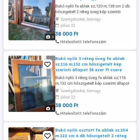
Bukó nyiló fa ablak sz;120 m;138 cm 2 db
hőszigetelt 2 réteg üveg kép szerinti
állapot egyben ha viszed 38 ezer ft db
Szentgáloskér, Somogy
csere is érdekel.
július 22
38 000 Ft
1
Hitelesített telefonszám
Bukó nyiló 3 réteg üveg fa ablak
sz;116 m;132 cm hőszigetelt kép
szerinti állapot 38 ezer ft csere
Bukó nyiló 3 réteg üveg fa ablak sz;116
m;132 cm hőszigetelt kép szerinti állapot
38 ezer ft csere is érdekel.
Szentgáloskér, Somogy
július 22
38 000 Ft
1
Hitelesített telefonszám
Bukó nyiló osztott fa ablak sz;104
m;122 cm 6 db hőszigetelt 2 réteg