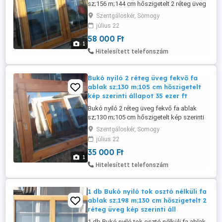
sz;156 m;144 cm hőszigetelt 2 réteg üveg
kép szerinti állapot 58 ezer ft db ha
Szentgáloskér, Somogy
egyben viszed csere is érdekel.
július 22
58 000 Ft
1
Hitelesített telefonszám
Bukó nyiló 2 réteg üveg fekvő fa
ablak sz;130 m;105 cm hőszigetelt
kép szerinti állapot 35 ezer ft
Bukó nyiló 2 réteg üveg fekvő fa ablak
sz;130 m;105 cm hőszigetelt kép szerinti
állapot 35 ezer ft csere is érdekel.
Szentgáloskér, Somogy
július 22
35 000 Ft
1
Hitelesített telefonszám
1 db Bukó nyiló tok osztó nélküli fa
ablak sz;198 m;130 cm hőszigetelt 2
réteg üveg kép szerinti áll
1 db Bukó nyiló tok osztó nélküli fa ablak