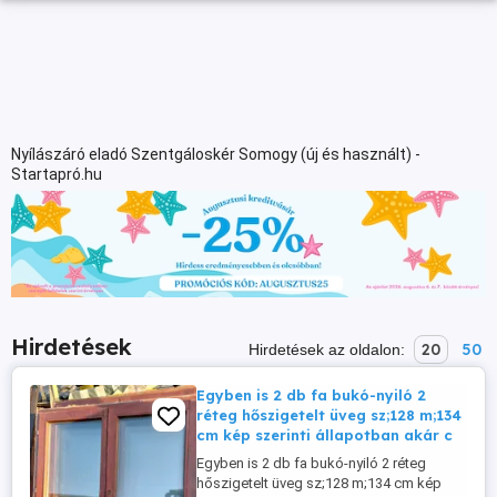
Nyílászáró eladó Szentgáloskér Somogy (új és használt) -
Startapró.hu
Hirdetések
20
50
Hirdetések az oldalon:
Egyben is 2 db fa bukó-nyiló 2
réteg hőszigetelt üveg sz;128 m;134
cm kép szerinti állapotban akár c
Egyben is 2 db fa bukó-nyiló 2 réteg
hőszigetelt üveg sz;128 m;134 cm kép