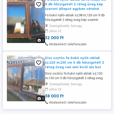
9 db hőszigetelt 2 réteg üveg kép
szerinti állapot egyben vételné
Fa bukó nyiló-ablak sz;98 m;126 cm 9 db
hőszigetelt 2 réteg üveg kép szerinti
állapot egyben vételnél 32 ezer ft db csere
Szentgáloskér, Somogy
is érdekel.
július 22
32 000 Ft
1
Hitelesített telefonszám
Disz osztós fa bukó nyiló-ablak
sz;120 m;130 cm 5 db hőszigetelt 2
réteg üveg van ami kivül alu bor
Disz osztós fa bukó nyiló-ablak sz;120
m;130 cm 5 db hőszigetelt 2 réteg üveg
van ami kivül alu boritású ez levehető
Szentgáloskér, Somogy
egyben vételnél 38 ezer ft db csere is
július 22
érdekel.
38 000 Ft
1
Hitelesített telefonszám