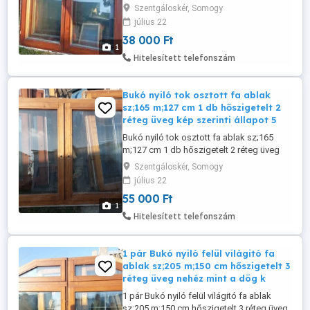
szerinti állapotban akár csere is.Egyben
Szentgáloskér, Somogy
történő vételnél 38 ezer ft db.
július 22
38 000 Ft
1
Hitelesített telefonszám
Bukó nyiló tok osztott fa ablak
sz;165 m;127 cm 1 db hőszigetelt 2
réteg üveg kép szerinti állapot 5
Bukó nyiló tok osztott fa ablak sz;165
m;127 cm 1 db hőszigetelt 2 réteg üveg
kép szerinti állapot 55 ezer ft csere is
Szentgáloskér, Somogy
érdekel.
július 22
55 000 Ft
1
Hitelesített telefonszám
1 pár Bukó nyiló felül világitó fa
ablak sz;205 m;150 cm hőszigetelt 3
réteg üveg nehéz mint a dög k
1 pár Bukó nyiló felül világitó fa ablak
sz;205 m;150 cm hőszigetelt 3 réteg üveg