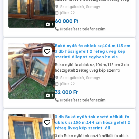
nehéz mint a dög kép szerinti állapot 60
Szentgáloskér, Somogy
ezer ft csere is érdekel.
július 22
60 000 Ft
1
Hitelesített telefonszám
Bukó nyiló fa ablak sz;104 m;113 cm
3 db hőszigetelt 2 réteg üveg kép
szerinti állapot egyben ha vis
Bukó nyiló fa ablak sz;104 m;113 cm 3 db
hőszigetelt 2 réteg üveg kép szerinti
állapot egyben ha viszed 32 ezer ft db
Szentgáloskér, Somogy
csere is érdekel.
július 22
32 000 Ft
1
Hitelesített telefonszám
3 db Bukó nyiló tok osztó nélküli fa
ablak sz;156 m;144 cm hőszigetelt 2
réteg üveg kép szerinti áll
3 db Bukó nyiló tok osztó nélküli fa ablak