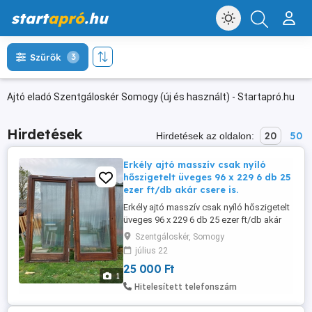
start
apró
.hu
Szűrők
3
Ajtó eladó Szentgáloskér Somogy (új és használt) - Startapró.hu
Hirdetések
20
50
Hirdetések az oldalon:
Erkély ajtó masszív csak nyíló
hőszigetelt üveges 96 x 229 6 db 25
ezer ft/db akár csere is.
Erkély ajtó masszív csak nyíló hőszigetelt
üveges 96 x 229 6 db 25 ezer ft/db akár
csere is.
Szentgáloskér, Somogy
július 22
25 000 Ft
1
Hitelesített telefonszám