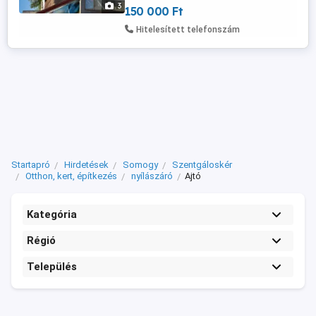
3
150 000 Ft
mint a fene.Eladó-cserélhető ár;150 ezer
ft.
Hitelesített telefonszám
Startapró
Hirdetések
Somogy
Szentgáloskér
Otthon, kert, építkezés
nyílászáró
Ajtó
Kategória
Régió
Település