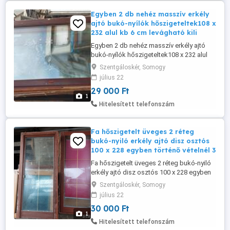
Egyben 2 db nehéz masszív erkély
ajtó bukó-nyílók hőszigeteltek108 x
232 alul kb 6 cm levágható kili
Egyben 2 db nehéz masszív erkély ajtó
bukó-nyílók hőszigeteltek108 x 232 alul
kb 6 cm levágható kilincsel a képen
Szentgáloskér, Somogy
látható állapotban eladó-elcserélhető. Ára
július 22
58 ezer ft/2 db.
29 000 Ft
1
Hitelesített telefonszám
Fa hőszigetelt üveges 2 réteg
bukó-nyiló erkély ajtó disz osztós
100 x 228 egyben történő vételnél 3
Fa hőszigetelt üveges 2 réteg bukó-nyiló
erkély ajtó disz osztós 100 x 228 egyben
történő vételnél 30 ezer ft db.Esetleg
Szentgáloskér, Somogy
csere is.
július 22
30 000 Ft
1
Hitelesített telefonszám