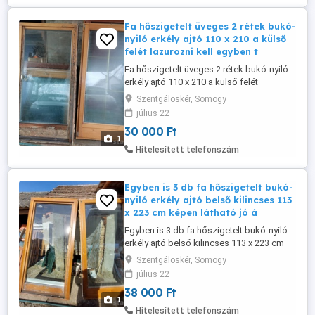
Fa hőszigetelt üveges 2 rétek bukó-
nyiló erkély ajtó 110 x 210 a külső
felét lazurozni kell egyben t
Fa hőszigetelt üveges 2 rétek bukó-nyiló
erkély ajtó 110 x 210 a külső felét
lazurozni kell egyben történő vételnél 30
Szentgáloskér, Somogy
ezer ft db.Esetleg csere is.
július 22
30 000 Ft
1
Hitelesített telefonszám
Egyben is 3 db fa hőszigetelt bukó-
nyiló erkély ajtó belső kilincses 113
x 223 cm képen látható jó á
Egyben is 3 db fa hőszigetelt bukó-nyiló
erkély ajtó belső kilincses 113 x 223 cm
képen látható jó állapotba 2 réteg üveggel
Szentgáloskér, Somogy
eladó-elcserélhető.Egyben történő
július 22
vételnél 38 ezer ft db.
38 000 Ft
1
Hitelesített telefonszám