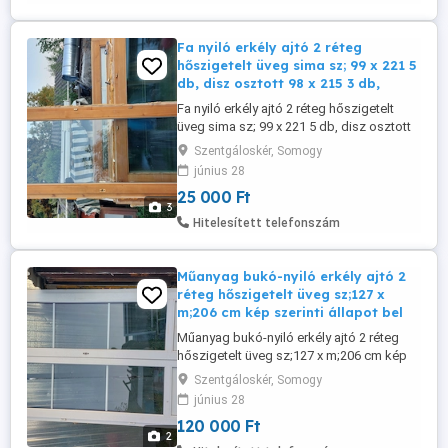
Fa nyiló erkély ajtó 2 réteg
hőszigetelt üveg sima sz; 99 x 221 5
db, disz osztott 98 x 215 3 db,
Fa nyiló erkély ajtó 2 réteg hőszigetelt
üveg sima sz; 99 x 221 5 db, disz osztott
98 x 215 3 db, disz osztot 118 x 216 2 db.
Szentgáloskér, Somogy
belső kilincses kép szerinti állapot a
június 28
padozatba 4-5 cm le süllyeszthető felül 2-
25 000 Ft
3 cm vágható. Egyben történő vételnél 25
3
ezer ft db esetleg csere is.
Hitelesített telefonszám
Műanyag bukó-nyiló erkély ajtó 2
réteg hőszigetelt üveg sz;127 x
m;206 cm kép szerinti állapot bel
Műanyag bukó-nyiló erkély ajtó 2 réteg
hőszigetelt üveg sz;127 x m;206 cm kép
szerinti állapot belső kilincses a
Szentgáloskér, Somogy
padozatba 4 cm le süllyeszthető 120 ezer
június 28
ft. ezer ft esetleg csere is.
120 000 Ft
2