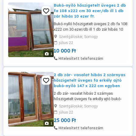
Bukó-nyíló hőszigetelt üveges 2 db
fa 108 x222 cm 30 ezer/db ill 1 db
zár hibás 10 ezer ft.
Bukó-nyíló hőszigetelt üveges 2 db fa 108
x222 cm 30 ezer/db ill 1 db zár hibás 10
ezer ft.
Szentgáloskér, Somogy
július 22
10 000 Ft
1
Hitelesített telefonszám
2 db zár- vasalat hibás 2 szárnyas
hőszigetelt üveges fa erkély ajtó
bukó-nyíló 147 x 222 cm egyben
2 db zár- vasalat hibás 2 szárnyas
hőszigetelt üveges fa erkély ajtó bukó-
nyíló 147 x 222 cm egyben 25 ezer ft/db.
Szentgáloskér, Somogy
július 22
25 000 Ft
1
Hitelesített telefonszám