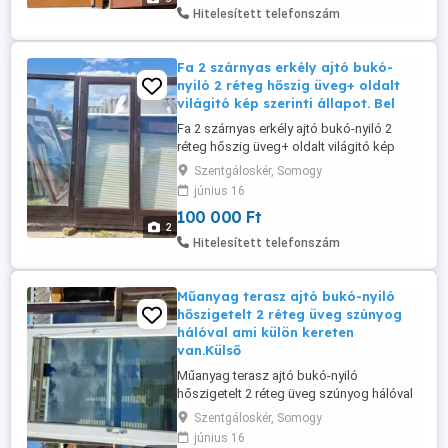
224 balról jobbra befele befele nyiló. Akár
Hitelesített telefonszám
egyben el is cserélem ...
Fa 2 szárnyas erkély ajtó bukó-
nyiló 2 réteg hőszig üveg+ oldalt
világitó kép szerinti állapot. Bel
Fa 2 szárnyas erkély ajtó bukó-nyiló 2
réteg hőszig üveg+ oldalt világitó kép
szerinti állapot. Belső kilincses méret ajtó
Szentgáloskér, Somogy
sz;170 m;222 oldalt világitó sz;85 m;222.
június 16
Esetleg csere is ár ;;100 ezer ft a szett.
100 000 Ft
2
Hitelesített telefonszám
Műanyag terasz ajtó bukó-nyiló
hőszigetelt 2 réteg üveg szúnyog
hálóval ami külön kereten
van.Külső
Műanyag terasz ajtó bukó-nyiló
hőszigetelt 2 réteg üveg szúnyog hálóval
ami külön kereten van.Külső belső
Szentgáloskér, Somogy
kilincses zárható 1 db kulcs. Felül
június 16
világitóval méret sz;126 m;226 cm. Nehéz