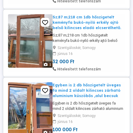
Hitelesített telefonszám
Sz;87 m;218 cm 1db hőszigetelt
keményfa bukó-nyiló erkély ajtó
belső kilincses eladó elcserélhető.
Sz;87 m;218 cm 1db hőszigetelt
keményfa bukó-nyiló erkély ajtó belső
kilincses eladó elcserélhető. Massziv
Szentgáloskér, Somogy
nehéz darab 2 réteg üveggel. 32 ezer ft.
június 16
32 000 Ft
1
Hitelesített telefonszám
Egyben is 2 db hőszigetelt üveges
fa mind 2 oldalt kilincses zárható
aluminium küszöbős ,alul becsuk
Egyben is 2 db hőszigetelt üveges fa
mind 2 oldalt kilincses zárható aluminium
küszöbős ,alul becsukódás gátlós. Kép
Szentgáloskér, Somogy
szerinti állapotba 1 kulcsot tudok adni
június 16
mind a 2 -db ajtót nyitja zárja.1 db;124 x
100 000 Ft
224 jobbról balra befele nyiló. 1 db;112 x
5