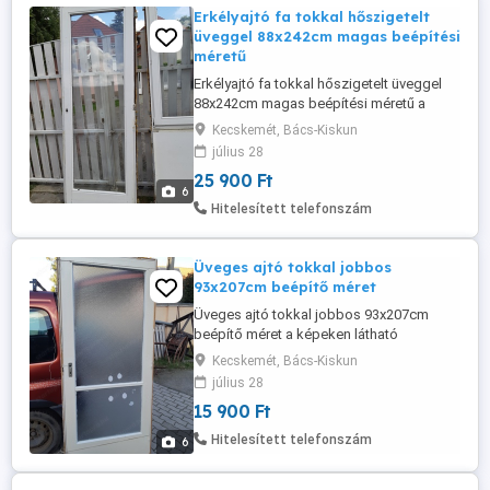
Erkélyajtó fa tokkal hőszigetelt
üveggel 88x242cm magas beépítési
méretű
Erkélyajtó fa tokkal hőszigetelt üveggel
88x242cm magas beépítési méretű a
képeken látható állapotban eladó. A
Kecskemét, Bács-Kiskun
küszöb javítást igényel és egy külső
július 28
festés ráfér. Csak nyíló, jobbos.
25 900 Ft
6
Hitelesített telefonszám
Üveges ajtó tokkal jobbos
93x207cm beépítő méret
Üveges ajtó tokkal jobbos 93x207cm
beépítő méret a képeken látható
állapotban eladó. Ajtólap 87x202cm,
Kecskemét, Bács-Kiskun
küszöb nélkül. Az bal ajtó félfa középen
július 28
megrepedt (fotóztam) a zárnyelv fogadó
15 900 Ft
résznél, beépítve és rögzítve nincs
jelentősége, mert a terhelés a zsanér
Hitelesített telefonszám
6
oldalán van. A tok bal felső sarka szétjön,
...