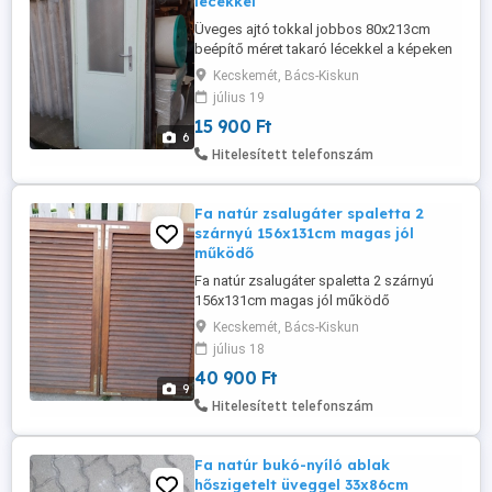
lécekkel
Üveges ajtó tokkal jobbos 80x213cm
beépítő méret takaró lécekkel a képeken
látható állapotban eladó. Ajtólap
Kecskemét, Bács-Kiskun
62x202cm, küszöbbel zárral és kilinccsel
július 19
együtt.
15 900 Ft
6
Hitelesített telefonszám
Fa natúr zsalugáter spaletta 2
szárnyú 156x131cm magas jól
működő
Fa natúr zsalugáter spaletta 2 szárnyú
156x131cm magas jól működő
szúnyoghálóval a képeken látható
Kecskemét, Bács-Kiskun
állapotban eladó. Külső festés nem árt,
július 18
hozzávaló ablakszárnyak is vannak külön!
40 900 Ft
9
Hitelesített telefonszám
Fa natúr bukó-nyíló ablak
hőszigetelt üveggel 33x86cm