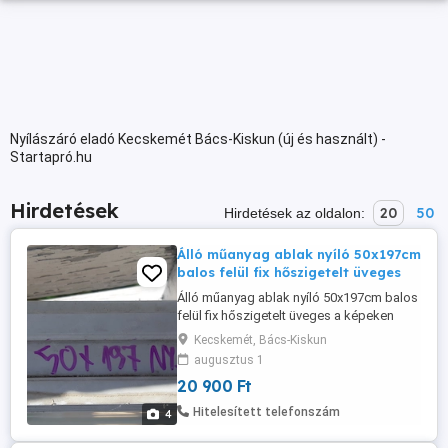
Nyílászáró eladó Kecskemét Bács-Kiskun (új és használt) -
Startapró.hu
Hirdetések
20
50
Hirdetések az oldalon:
Álló műanyag ablak nyíló 50x197cm
balos felül fix hőszigetelt üveges
Álló műanyag ablak nyíló 50x197cm balos
felül fix hőszigetelt üveges a képeken
látható megkímélt állapotban eladó.
Kecskemét, Bács-Kiskun
Beépítő méret a címben. Szét is vágható
augusztus 1
fix és nyíló ablaknak vagy ajtó mellé
20 900 Ft
bevilágítónak.
Hitelesített telefonszám
4