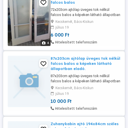
falcos balos
72x203cm ajtólap üveges tok nélkül
falcos balos a képeken látható állapotban
eladó.
Kecskemét, Bács-Kiskun
július 19
6 000 Ft
Hitelesített telefonszám
4
87x203cm ajtólap üveges tok nélkül
falcos balos a képeken látható
állapotban eladó.
87x203cm ajtólap üveges tok nélkül
falcos balos a képeken látható állapotban
eladó.
Kecskemét, Bács-Kiskun
július 19
10 000 Ft
Hitelesített telefonszám
Zuhanykabin ajtó 194x84cm széles