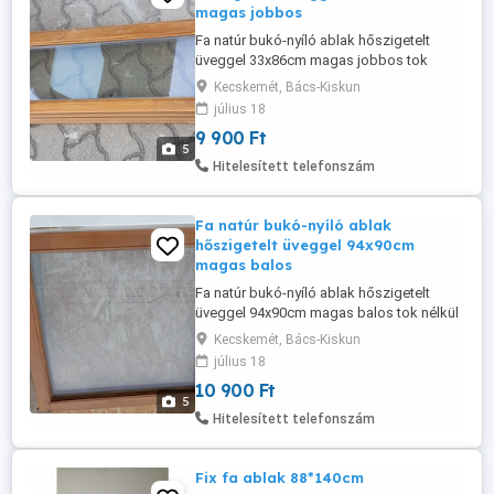
magas jobbos
Fa natúr bukó-nyíló ablak hőszigetelt
üveggel 33x86cm magas jobbos tok
nélkül a képeken látható állapotban eladó.
Kecskemét, Bács-Kiskun
Roto vasalat jól működik! A tokba
július 18
becsukódó méretet adtam meg.
9 900 Ft
5
Hitelesített telefonszám
Fa natúr bukó-nyíló ablak
hőszigetelt üveggel 94x90cm
magas balos
Fa natúr bukó-nyíló ablak hőszigetelt
üveggel 94x90cm magas balos tok nélkül
a képeken látható állapotban eladó. Roto
Kecskemét, Bács-Kiskun
vasalat jól működik! A tokba becsukódó
július 18
méretet adtam meg.
10 900 Ft
5
Hitelesített telefonszám
Fix fa ablak 88*140cm