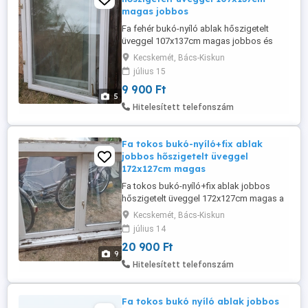
magas jobbos
Fa fehér bukó-nyíló ablak hőszigetelt
üveggel 107x137cm magas jobbos és
balos tok nélkül a képeken látható
Kecskemét, Bács-Kiskun
állapotban eladó. A tokba becsukódó
július 15
méretet adtam meg. Az ár 1db-ra
9 900 Ft
vonatkozik!
5
Hitelesített telefonszám
Fa tokos bukó-nyíló+fix ablak
jobbos hőszigetelt üveggel
172x127cm magas
Fa tokos bukó-nyíló+fix ablak jobbos
hőszigetelt üveggel 172x127cm magas a
beépítő mérete a képeken látható
Kecskemét, Bács-Kiskun
állapotban eladó. Régi tokba lett beépítve,
július 14
van fix és bukó-nyíló része. A régi tokból
20 900 Ft
szerintem kiszerelhető valahogy.
9
Műhelybe vagy alsó épületbe tökéletes
Hitelesített telefonszám
lehet! Festést igényel!
Fa tokos bukó nyíló ablak jobbos