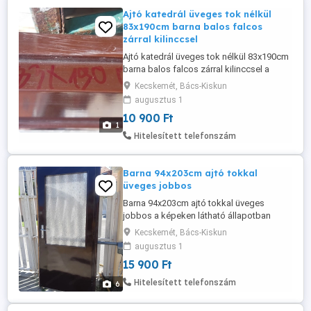
Ajtó katedrál üveges tok nélkül
83x190cm barna balos falcos
zárral kilinccsel
Ajtó katedrál üveges tok nélkül 83x190cm
barna balos falcos zárral kilinccsel a
képeken látható állapotban eladó.
Kecskemét, Bács-Kiskun
augusztus 1
10 900 Ft
1
Hitelesített telefonszám
Barna 94x203cm ajtó tokkal
üveges jobbos
Barna 94x203cm ajtó tokkal üveges
jobbos a képeken látható állapotban
eladó. Ez a beépítő méret! Az ajtólap
Kecskemét, Bács-Kiskun
83x190cm.
augusztus 1
15 900 Ft
Hitelesített telefonszám
6