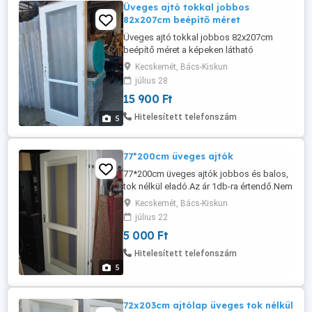
Üveges ajtó tokkal jobbos
82x207cm beépítő méret
Üveges ajtó tokkal jobbos 82x207cm
beépítő méret a képeken látható
állapotban eladó. Ajtólap 77x202cm,
Kecskemét, Bács-Kiskun
küszöb nélkül. Az bal ajtó félfa középen
július 28
hibás (fotóztam) a zárnyelv fogadó
15 900 Ft
résznél, beépítve és rögzítve nincs
jelentősége, mert a terhelés a zsanér
Hitelesített telefonszám
5
oldalán van.
77*200cm üveges ajtók
77*200cm üveges ajtók jobbos és balos,
tok nélkül eladó.Az ár 1db-ra értendő.Nem
falcosak!
Kecskemét, Bács-Kiskun
július 22
5 000 Ft
Hitelesített telefonszám
5
72x203cm ajtólap üveges tok nélkül