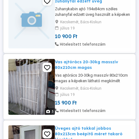
zuhanyfal edzett üveg
Zuhanykabin ajtó 194x84cm széles
zuhanyfal edzett üveg használt a képeken
látható állapotban eladó.
Kecskemét, Bács-Kiskun
július 19
10 900 Ft
Hitelesített telefonszám
Vas ajtórács 20-30kg masszív
80x210cm magas
Vas ajtórács 20-30kg masszív 80x210cm
magas a képeken látható megkímélt
állapotban eladó.
Kecskemét, Bács-Kiskun
július 19
15 900 Ft
Hitelesített telefonszám
3
Üveges ajtó tokkal jobbos
80x213cm beépítő méret takaró