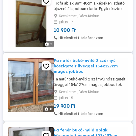
Fix fa ablak 88*140cm a képeken látható
újszerű állapotban eladó. Egyik részben
nincs üveg jelenleg, átadó ablak is lehet!
Kecskemét, Bács-Kiskun
július 17
10 900 Ft
Hitelesített telefonszám
2
Fa natúr bukó-nyíló 2 szárnyú
hőszigetelt üveggel 154x127cm
magas jobbos
Fa natúr bukó-nyíló 2 szárnyú hőszigetelt
üveggel 154x127cm magas jobbos tok
nélkül a képeken látható állapotban eladó.
Kecskemét, Bács-Kiskun
Bal felső pánt törött, Roto vasalat jól
július 15
működik! A tokba becsukódó méretet
19 900 Ft
adtam meg.
8
Hitelesített telefonszám
Fa fehér bukó-nyíló ablak
hőszigetelt üveggel 107x137cm