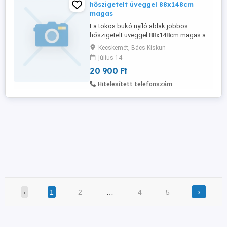
hőszigetelt üveggel 88x148cm
magas
Fa tokos bukó nyíló ablak jobbos
hőszigetelt üveggel 88x148cm magas a
beépítő mérete a képeken látható
Kecskemét, Bács-Kiskun
állapotban eladó. Kibontáskor pár helyen
július 14
a festék lepattant!
20 900 Ft
Hitelesített telefonszám
›
‹
1
2
…
4
5