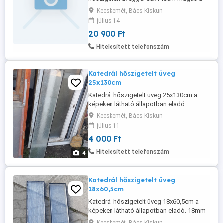
beépítő mérete a képeken látható
Kecskemét, Bács-Kiskun
állapotban eladó. Kibontáskor pár helyen
július 14
a festék lepattant!
20 900 Ft
Hitelesített telefonszám
Katedrál hőszigetelt üveg
25x130cm
Katedrál hőszigetelt üveg 25x130cm a
képeken látható állapotban eladó.
Kecskemét, Bács-Kiskun
július 11
4 000 Ft
Hitelesített telefonszám
4
Katedrál hőszigetelt üveg
18x60,5cm
Katedrál hőszigetelt üveg 18x60,5cm a
képeken látható állapotban eladó. 18mm
széles.
Kecskemét, Bács-Kiskun