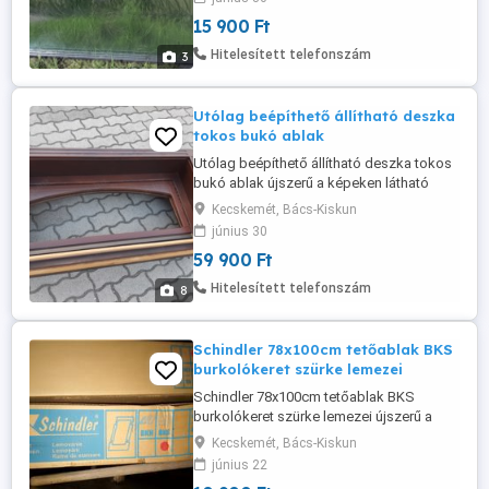
15 900 Ft
Hitelesített telefonszám
3
Utólag beépíthető állítható deszka
tokos bukó ablak
Utólag beépíthető állítható deszka tokos
bukó ablak újszerű a képeken látható
állapotban eladó üveg nélkül. Lekezelve
Kecskemét, Bács-Kiskun
és elegáns kivitelben, régi
június 30
parasztházakhoz is tökéletes. Beépítő
59 900 Ft
méret 60x120cm és max. 35cm
falvastagsághoz. Takaróléccel méret
Hitelesített telefonszám
8
64x130cm. Van deszka tokos erkélyajtó
bukó nyíló jobbos-balos ...
Schindler 78x100cm tetőablak BKS
burkolókeret szürke lemezei
Schindler 78x100cm tetőablak BKS
burkolókeret szürke lemezei újszerű a
képeken látható állapotban eladó.
Kecskemét, Bács-Kiskun
Zsindelyhelyhez vagy lapos tetőfedő
június 22
anyaghoz való.