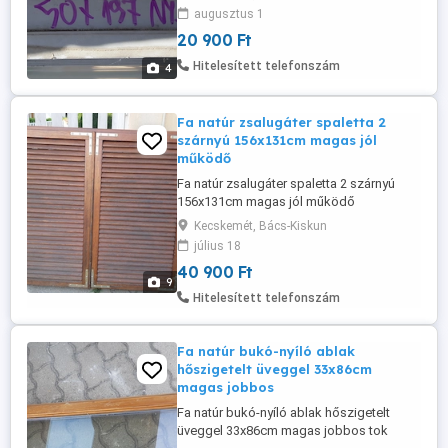
Beépítő méret a címben. Szét is vágható
augusztus 1
fix és nyíló ablaknak vagy ajtó mellé
20 900 Ft
bevilágítónak.
Hitelesített telefonszám
4
Fa natúr zsalugáter spaletta 2
szárnyú 156x131cm magas jól
működő
Fa natúr zsalugáter spaletta 2 szárnyú
156x131cm magas jól működő
szúnyoghálóval a képeken látható
Kecskemét, Bács-Kiskun
állapotban eladó. Külső festés nem árt,
július 18
hozzávaló ablakszárnyak is vannak külön!
40 900 Ft
9
Hitelesített telefonszám
Fa natúr bukó-nyíló ablak
hőszigetelt üveggel 33x86cm
magas jobbos
Fa natúr bukó-nyíló ablak hőszigetelt
üveggel 33x86cm magas jobbos tok