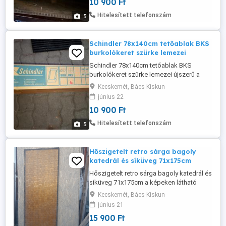
10 900 Ft
Hitelesített telefonszám
5
Schindler 78x140cm tetőablak BKS
burkolókeret szürke lemezei
Schindler 78x140cm tetőablak BKS
burkolókeret szürke lemezei újszerű a
képeken látható állapotban eladó. Az ár
Kecskemét, Bács-Kiskun
1db-ra vonatkozik! Zsindelyhelyhez vagy
június 22
lapos tetőfedő anyaghoz való.
10 900 Ft
Hitelesített telefonszám
5
Hőszigetelt retro sárga bagoly
katedrál és síküveg 71x175cm
Hőszigetelt retro sárga bagoly katedrál és
síküveg 71x175cm a képeken látható
állapotban eladó.
Kecskemét, Bács-Kiskun
június 21
15 900 Ft