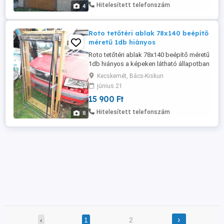
Hitelesített telefonszám
4
Roto tetőtéri ablak 78x140 beépítő
méretű 1db hiányos
Roto tetőtéri ablak 78x140 beépítő méretű
1db hiányos a képeken látható állapotban
eladó a vasalatból a fogadó része
Kecskemét, Bács-Kiskun
hiányzik! Alkatrésznek való, üveg jó,
június 21
lemezei nincsenek.
15 900 Ft
Hitelesített telefonszám
8
›
‹
1
2