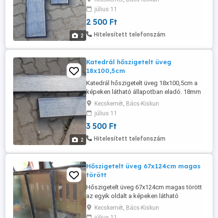
július 11
2 500 Ft
Hitelesített telefonszám
2
Katedrál hőszigetelt üveg
18x100,5cm
Katedrál hőszigetelt üveg 18x100,5cm a
képeken látható állapotban eladó. 18mm
széles.
Kecskemét, Bács-Kiskun
július 11
3 500 Ft
Hitelesített telefonszám
2
Hőszigetelt üveg 67x124cm magas
törött
Hőszigetelt üveg 67x124cm magas törött
az egyik oldalt a képeken látható
állapotban eladó. 25mm vastag.
Kecskemét, Bács-Kiskun
július 11