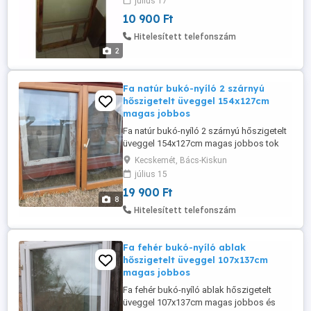
július 17
10 900 Ft
Hitelesített telefonszám
2
Fa natúr bukó-nyíló 2 szárnyú
hőszigetelt üveggel 154x127cm
magas jobbos
Fa natúr bukó-nyíló 2 szárnyú hőszigetelt
üveggel 154x127cm magas jobbos tok
nélkül a képeken látható állapotban eladó.
Kecskemét, Bács-Kiskun
Bal felső pánt törött, Roto vasalat jól
július 15
működik! A tokba becsukódó méretet
19 900 Ft
adtam meg.
8
Hitelesített telefonszám
Fa fehér bukó-nyíló ablak
hőszigetelt üveggel 107x137cm
magas jobbos
Fa fehér bukó-nyíló ablak hőszigetelt
üveggel 107x137cm magas jobbos és