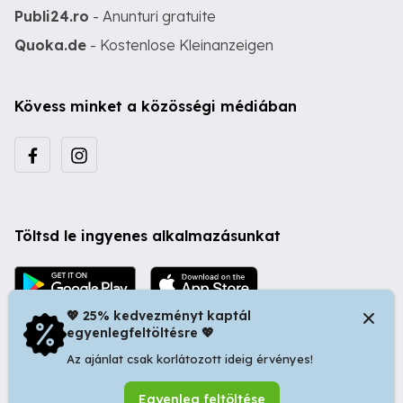
Publi24.ro
- Anunturi gratuite
Quoka.de
- Kostenlose Kleinanzeigen
Kövess minket a közösségi médiában
Töltsd le ingyenes alkalmazásunkat
💖 25% kedvezményt kaptál
egyenlegfeltöltésre 💖
Az ajánlat csak korlátozott ideig érvényes!
© 2026 Startapró S.R.L. | Bulevardul Dacia nr 34, Oradea
Egyenleg feltöltése