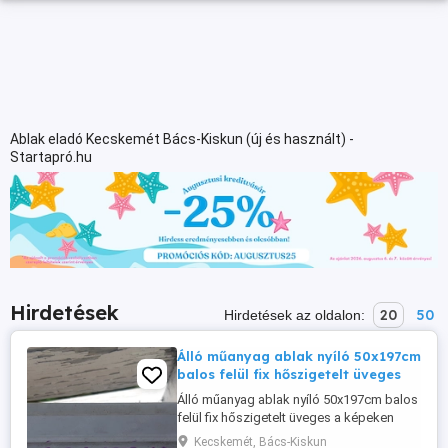
Ablak eladó Kecskemét Bács-Kiskun (új és használt) -
Startapró.hu
Hirdetések
20
50
Hirdetések az oldalon:
Álló műanyag ablak nyíló 50x197cm
balos felül fix hőszigetelt üveges
Álló műanyag ablak nyíló 50x197cm balos
felül fix hőszigetelt üveges a képeken
látható megkímélt állapotban eladó.
Kecskemét, Bács-Kiskun