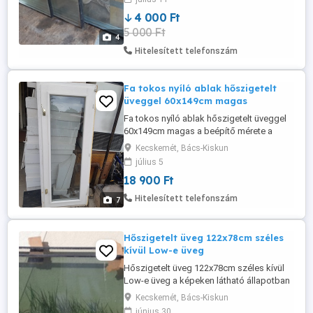
4 000 Ft
5 000 Ft
4
Hitelesített telefonszám
Fa tokos nyíló ablak hőszigetelt
üveggel 60x149cm magas
Fa tokos nyíló ablak hőszigetelt üveggel
60x149cm magas a beépítő mérete a
képeken látható állapotban eladó.
Kecskemét, Bács-Kiskun
Kibontáskor pár helyen a festék lepattant!
július 5
1db jobbos és 1db balos van. Az ár 1db-
18 900 Ft
ra vonatkozik!
Hitelesített telefonszám
7
Hőszigetelt üveg 122x78cm széles
kívül Low-e üveg
Hőszigetelt üveg 122x78cm széles kívül
Low-e üveg a képeken látható állapotban
eladó. Még nem volt beépítve.
Kecskemét, Bács-Kiskun
június 30