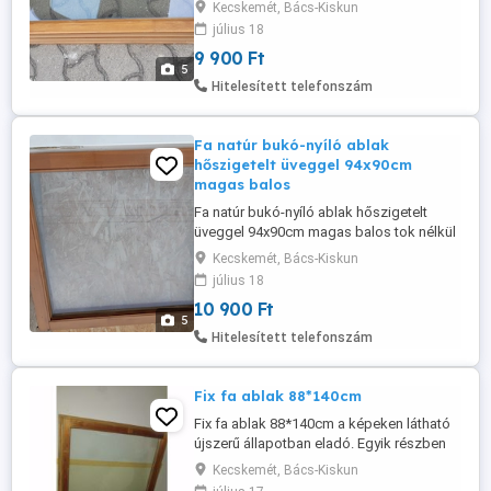
nélkül a képeken látható állapotban eladó.
Kecskemét, Bács-Kiskun
Roto vasalat jól működik! A tokba
július 18
becsukódó méretet adtam meg.
9 900 Ft
5
Hitelesített telefonszám
Fa natúr bukó-nyíló ablak
hőszigetelt üveggel 94x90cm
magas balos
Fa natúr bukó-nyíló ablak hőszigetelt
üveggel 94x90cm magas balos tok nélkül
a képeken látható állapotban eladó. Roto
Kecskemét, Bács-Kiskun
vasalat jól működik! A tokba becsukódó
július 18
méretet adtam meg.
10 900 Ft
5
Hitelesített telefonszám
Fix fa ablak 88*140cm
Fix fa ablak 88*140cm a képeken látható
újszerű állapotban eladó. Egyik részben
nincs üveg jelenleg, átadó ablak is lehet!
Kecskemét, Bács-Kiskun